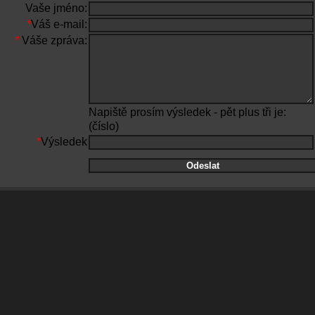
Vaše jméno:
*
Váš e-mail:
*
Váše zpráva:
Napiště prosím výsledek - pět plus tři je:
(číslo)
*
Výsledek