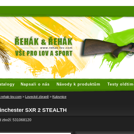
 watches
replica watches
hoogwaardige nep Rolex
replica rolex
atalogy
Napsali o nás
Návody k produktům
Testy oldtim
rehak-lov.com
>
Lovecké zbraně
>
Kulovnice
inchester SXR 2 STEALTH
d zboží: 531068120