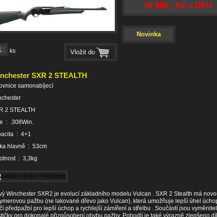
36 990,- Kč s DPH
Novinka
ks
nchester SXR 2 STEALTH
ovnice samonabíjecí
nchester
R 2 STEALTH
že : .308Win.
acita : 4+1
lka hlavně : 53cm
tnost : 3,3kg
ý Winchester SXR2 je evolucí základního modelu Vulcan . SXR 2 Stealth má nov
ymerovou pažbu (ne lakované dřevo jako Vulcan), která umožňuje lepší úhel úcho
čí předpažbí pro lepší úchop a rychlejší zámíření a střelbu . Součástí jsou vyměnite
tičky pro dokonalé přizpůsobení ohybu pažby. Pohodlí je také výrazně zlepšeno dík