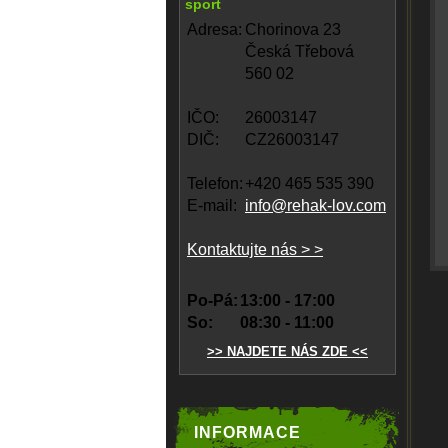
sport
Adresa:
Chorinova 23
Česká Třebová
560 02
IČO:
26003147
DIČ:
CZ26003147
Telefon:
+420 465 535 390
E-mail:
info@rehak-lov.com
Kontaktujte nás > >
Po-Pá:
13:00 - 17:00
So:
08:30 - 11:00
>> NAJDETE NÁS ZDE <<
INFORMACE