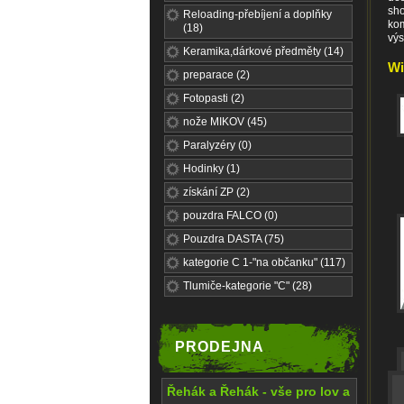
sho
Reloading-přebíjení a doplňky
kom
(18)
výs
Keramika,dárkové předměty (14)
Wi
preparace (2)
Fotopasti (2)
nože MIKOV (45)
Paralyzéry (0)
Hodinky (1)
získání ZP (2)
pouzdra FALCO (0)
Pouzdra DASTA (75)
kategorie C 1-"na občanku" (117)
Tlumiče-kategorie "C" (28)
PRODEJNA
Řehák a Řehák - vše pro lov a