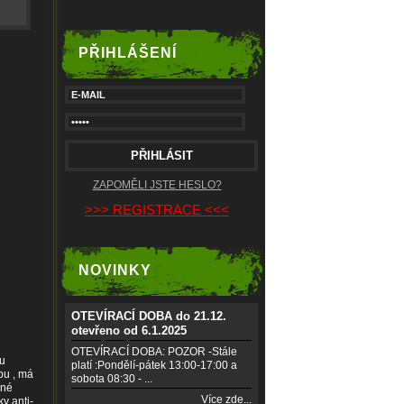
PŘIHLÁŠENÍ
ZAPOMĚLI JSTE HESLO?
>>> REGISTRACE <<<
NOVINKY
OTEVÍRACÍ DOBA do 21.12.
otevřeno od 6.1.2025
OTEVÍRACÍ DOBA: POZOR -Stále
ou
platí :Pondělí-pátek 13:00-17:00 a
pu , má
sobota 08:30 - ...
lné
Více zde...
y anti-