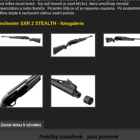
ck Inflex recoil botce . Na ústí hlavně je závit M14x1, který umožňuje montáž
penzátoru a nebo tlumiče . Picantini lišta je už je napevno osazená . Po poslední
třelu dojde k zachycení záěruv zadní poloze .
nchester SXR 2 STEALTH - fotogalerie
Zaslat dotaz k výrobku
Položky označené
*
jsou povinné