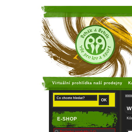
faux rolex
Virtuální prohlídka naší prodejny
K
www.
W
Kó
E-SHOP
Poslední produkty (14)