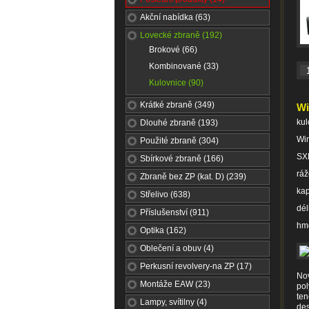
Akční nabídka (63)
Lovecké zbraně (192)
Brokové (66)
Kombinované (33)
Kulovnice (90)
Krátké zbraně (349)
Wi
kul
Dlouhé zbraně (193)
Wi
Použité zbraně (304)
SX
Sbírkové zbraně (166)
rá
Zbraně bez ZP (kat. D) (239)
kap
Střelivo (638)
dé
Příslušenství (911)
hmo
Optika (162)
Oblečení a obuv (4)
Perkusní revolvery-na ZP (17)
Nov
Montáže EAW (23)
pol
ten
Lampy, svítilny (4)
des