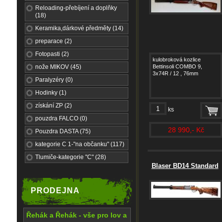
Reloading-přebíjení a doplňky
(18)
Keramika,dárkové předměty (14)
preparace (2)
Fotopasti (2)
kulobroková kozlice
nože MIKOV (45)
Bettinsoli COMBO 9,
3x74R / 12 , 76mm
Paralyzéry (0)
Hodinky (1)
získání ZP (2)
ks
pouzdra FALCO (0)
28 990,- Kč
Pouzdra DASTA (75)
kategorie C 1-"na občanku" (117)
Tlumiče-kategorie "C" (28)
Blaser BD14 Standard
PRODEJNA
Řehák a Řehák - vše pro lov a