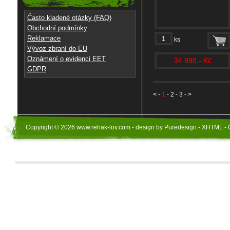
Často kladené otázky (FAQ)
Obchodní podmínky
Reklamace
ks
Vývoz zbraní do EU
Oznámení o evidenci EET
34 990,- Kč
GDPR
<
-
1
-
2
-
3
- >
Copyright © 2026 www.rehak-lov.com - design by Puredesign - XHTML - 