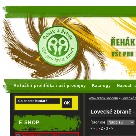
faux rolex watches
replica watches
h
tting the greatest quality of wrist watches.
rolex yacht master 1
Virtuální prohlídka naší prodejny
Katalogy
Napsali 
www.rehak-lov.com
>
Lovecké 
Lovecké zbraně 
E-SHOP
Řadit dle:
<
-
1
-
2
-
3
- >
Poslední produkty (16)