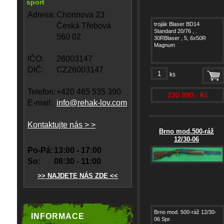
sport
Adresa:
Chorinova 23
troják Blaser BD14
Česká Třebová
Standard 20/76 , .
560 02
30RBlaser , 5, 6x50R
Magnum
IČO:
26003147
DIČ:
CZ26003147
ks
Telefon:
+420 465 535 390
230 990,- Kč
E-mail:
info@rehak-lov.com
Kontaktujte nás > >
Brno mod.500-ráž
12/30-06
Po-Pá:
13:00 - 17:00
So:
08:30 - 11:00
>> NAJDETE NÁS ZDE <<
Brno mod. 500-ráž 12/30-
INFORMACE
06 Spr.