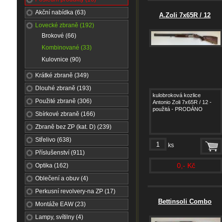
Akční nabídka (63)
A.Zoli 7x65R / 12
Lovecké zbraně (192)
Brokové (66)
Kombinované (33)
Kulovnice (90)
Krátké zbraně (349)
Dlouhé zbraně (193)
kulobroková kozlice
Použité zbraně (306)
Antonio Zoli 7x65R / 12 -
použitá - PRODÁNO
Sbírkové zbraně (166)
Zbraně bez ZP (kat. D) (239)
Střelivo (638)
ks
Příslušenství (911)
0,- Kč
Optika (162)
Oblečení a obuv (4)
Perkusní revolvery-na ZP (17)
Bettinsoli Combo
Montáže EAW (23)
Lampy, svítilny (4)