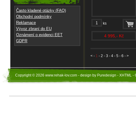
Často kladené otázky (FAQ)
Obchodní podmínky
Reklamace
ks
Vývoz zbraní do EU
Oznámení o evidenci EET
4 995,- Kč
GDPR
<
-
1
-
2
-
3
-
4
-
5
-
6
- >
Copyright © 2026 www.rehak-lov.com - design by Puredesign - XHTML - 