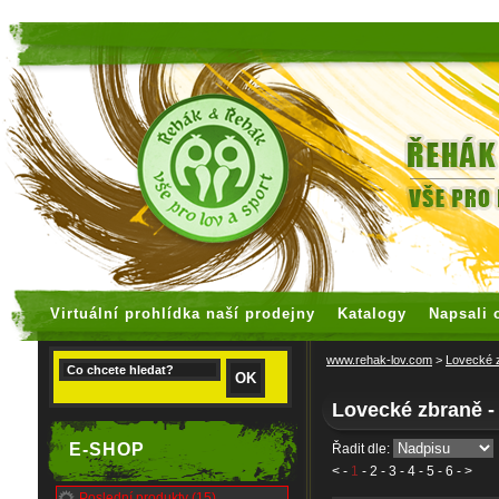
faux rolex watches
replica watches
Virtuální prohlídka naší prodejny
Katalogy
Napsali 
www.rehak-lov.com
>
Lovecké 
Lovecké zbraně -
E-SHOP
Řadit dle:
<
-
1
-
2
-
3
-
4
-
5
-
6
- >
Poslední produkty (15)