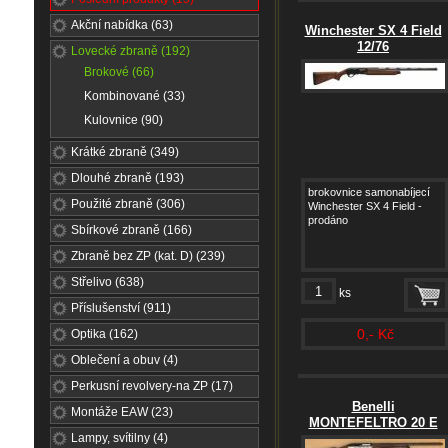
Akční nabídka (63)
Winchester SX 4 Field
12/76
Lovecké zbraně (192)
Brokové (66)
Kombinované (33)
Kulovnice (90)
Krátké zbraně (349)
Dlouhé zbraně (193)
brokovnice samonabíjecí
Použité zbraně (306)
Winchester SX 4 Field -
prodáno
Sbírkové zbraně (166)
Zbraně bez ZP (kat. D) (239)
Střelivo (638)
ks
Příslušenství (911)
0,- Kč
Optika (162)
Oblečení a obuv (4)
Perkusní revolvery-na ZP (17)
Benelli
Montáže EAW (23)
MONTEFELTRO 20 E
Lampy, svítilny (4)