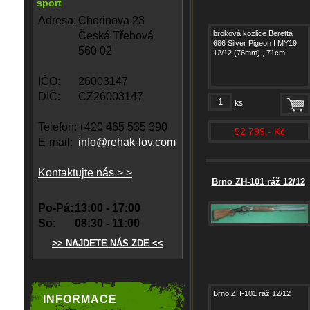
sport
Adresa:
Chorinova 23
broková kozlice Beretta
Česká Třebová
686 Silver Pigeon I MY19
560 02
12/12 (76mm) , 71cm
IČO:
26003147
DIČ:
CZ26003147
ks
Telefon:
+420 465 535 390
52 799,- Kč
E-mail:
info@rehak-lov.com
Kontaktujte nás > >
Brno ZH-101 ráž 12/12
Po-Pá:
13:00 - 17:00
So:
08:30 - 11:00
>> NAJDETE NÁS ZDE <<
Brno ZH-101 ráž 12/12
INFORMACE