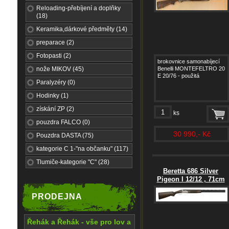
Reloading-přebíjení a doplňky
(18)
Keramika,dárkové předměty (14)
preparace (2)
Fotopasti (2)
brokovnice samonabíjecí
nože MIKOV (45)
Benelli MONTEFELTRO 20
E 20/76 - použitá
Paralyzéry (0)
Hodinky (1)
získání ZP (2)
ks
pouzdra FALCO (0)
30 990,- Kč
Pouzdra DASTA (75)
kategorie C 1-"na občanku" (117)
Tlumiče-kategorie "C" (28)
Beretta 686 Silver
Pigeon I 12/12 , 71cm
PRODEJNA
Řehák a Řehák - vše pro lov a