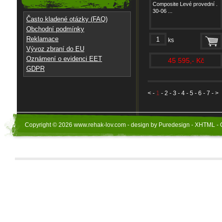
Composite Levé provední .
30-06 ...
Často kladené otázky (FAQ)
Obchodní podmínky
Reklamace
ks
Vývoz zbraní do EU
Oznámení o evidenci EET
45 595,- Kč
GDPR
<
-
1
-
2
-
3
-
4
-
5
-
6
-
7
- >
Copyright © 2026 www.rehak-lov.com - design by Puredesign - XHTML - 