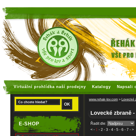
faux rolex watches
replica watches
graceful
ar
rolex
day
date
rolex
calibre
2836
mens
m128345rbr
0030
12mm
Virtuální prohlídka naší prodejny
Katalogy
Napsali 
hot
sale.the
www.rehak-lov.com
>
Lovecké 
world-
Lovecké zbraně -
famous
watch
E-SHOP
Řadit dle:
provides
<
-
1
-
2
-
3
-
4
-
5
-
6
-
7
- >
rolex