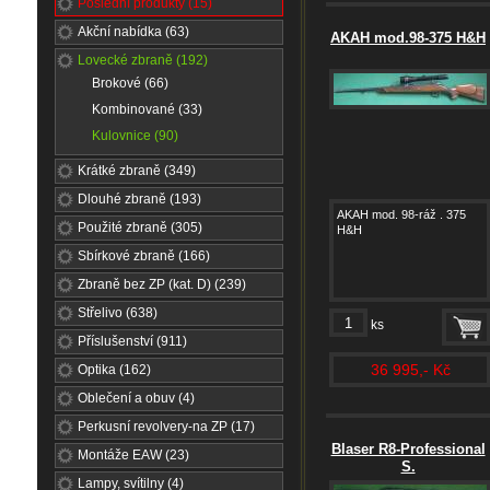
Poslední produkty (15)
swiss
Akční nabídka (63)
AKAH mod.98-375 H&H
sv
Lovecké zbraně (192)
rolex
Brokové (66)
datejust
Kombinované (33)
mens
Kulovnice (90)
36mm
116233brao
Krátké zbraně (349)
watch
.
Dlouhé zbraně (193)
AKAH mod. 98-ráž . 375
Použité zbraně (305)
H&H
Sbírkové zbraně (166)
Zbraně bez ZP (kat. D) (239)
Střelivo (638)
ks
Příslušenství (911)
36 995,- Kč
Optika (162)
Oblečení a obuv (4)
Perkusní revolvery-na ZP (17)
Blaser R8-Professional
Montáže EAW (23)
S.
Lampy, svítilny (4)