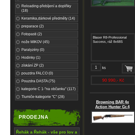
Reloading-přebíjení a doplňky
(18)
Keramika,dárkové předměty (14)
preparace (2)
Fotopasti (2)
Blaser R8-Professional
nože MIKOV (45)
Success, ráž 8x68S
Paralyzéry (0)
Hodinky (1)
získání ZP (2)
ks
pouzdra FALCO (0)
90 990,- Kč
Pouzdra DASTA (75)
kategorie C 1-"na občanku" (117)
Tlumiče-kategorie "C" (28)
Browning BAR 4x
Action Hunter Gr.4
PRODEJNA
Řehák a Řehák - vše pro lov a