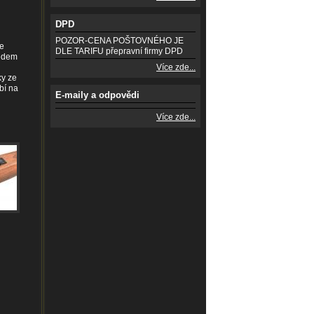
DPD
POZOR-CENA POŠTOVNÉHO JE
ce
DLE TARIFU přepravní firmy DPD
ledem
Více zde...
ky ze
bí na
E-maily a odpovědi
Více zde...