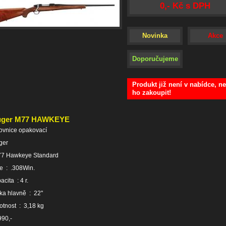
0,- Kč s DPH
Novinka
Akce
Doporučujeme
Produkt již není v nabídce, ne
ho zakoupit!
uger M77 HAWKEYE
ovnice opakovací
ger
77 Hawkeye Standard
že : .308Win.
acita : 4 r.
ka hlavně : 22"
tnost : 3,18 kg
90,-