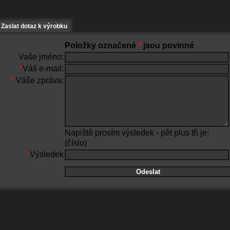
Zaslat dotaz k výrobku
Položky označené
*
jsou povinné
Vaše jméno:
*
Váš e-mail:
*
Váše zpráva:
Napiště prosím výsledek - pět plus tři je:
(číslo)
*
Výsledek