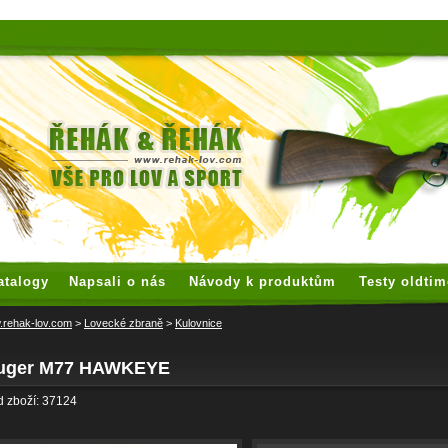
 watches
replica watches
hoogwaardige nep Rolex
replica rolex
atalogy
Napsali o nás
Návody k produktům
Testy oldtim
rehak-lov.com
>
Lovecké zbraně
>
Kulovnice
uger M77 HAWKEYE
 zboží: 37124