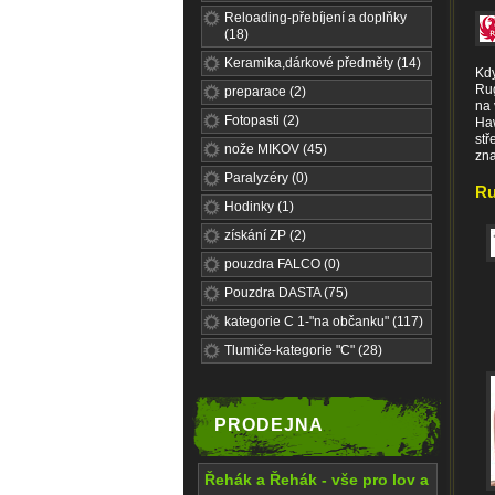
Reloading-přebíjení a doplňky
(18)
Keramika,dárkové předměty (14)
Kdy
Rug
preparace (2)
na 
Fotopasti (2)
Haw
stř
nože MIKOV (45)
zna
Paralyzéry (0)
Ru
Hodinky (1)
získání ZP (2)
pouzdra FALCO (0)
Pouzdra DASTA (75)
kategorie C 1-"na občanku" (117)
Tlumiče-kategorie "C" (28)
PRODEJNA
Řehák a Řehák - vše pro lov a