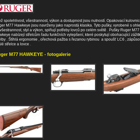
ž spolehlivost, všestrannost, výkon a dostupnost jsou nutností. Opakovací kulovni
er M77 Hawkeye jsou navrženy jako naprostá klasika. Tyto pušky, vyrobené s oh
všestrannost, styl a výkon, splňují potřeby lovců po celém světě . Pušky Ruger M77
keye nabízejí střelcům řadu funkčních vylepšení, které poskytují obohacující zážit
elby . Štíhlá ergonomie , ořechová pažba s řezanou rybinou a spoušť LC6 , zápůso
lé střelce a lovce .
ger M77 HAWKEYE - fotogalerie