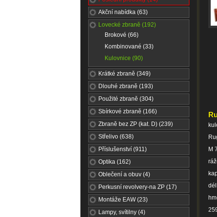
Akční nabídka (63)
Lovecké zbraně (192)
Brokové (66)
Kombinované (33)
Kulovnice (90)
Krátké zbraně (349)
Dlouhé zbraně (193)
Použité zbraně (304)
Sbírkové zbraně (166)
R
Zbraně bez ZP (kat. D) (239)
kul
Střelivo (638)
Ru
Příslušenství (911)
M 
rá
Optika (162)
kap
Oblečení a obuv (4)
dél
Perkusní revolvery-na ZP (17)
hmo
Montáže EAW (23)
259
Lampy, svítilny (4)