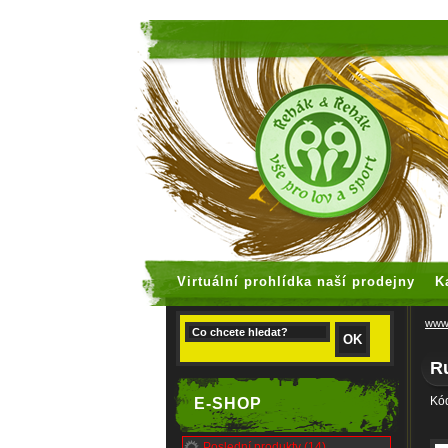
faux rolex
Virtuální prohlídka naší prodejny
K
www.
R
Kód
E-SHOP
Poslední produkty (14)