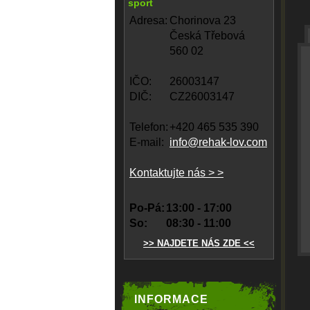
sport
Adresa:
Chorinova 23
Česká Třebová
560 02
IČO:
26003147
DIČ:
CZ26003147
Telefon:
+420 465 535 390
E-mail:
info@rehak-lov.com
Kontaktujte nás > >
Po-Pá:
13:00 - 17:00
So:
08:30 - 11:00
>> NAJDETE NÁS ZDE <<
INFORMACE