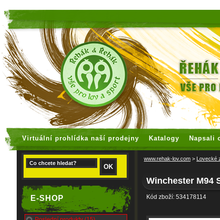
faux rolex watches
replica watches
Virtuální prohlídka naší prodejny
Katalogy
Napsali 
www.rehak-lov.com
>
Lovecké 
Winchester M94 S
Kód zboží: 534178114
E-SHOP
Poslední produkty (15)