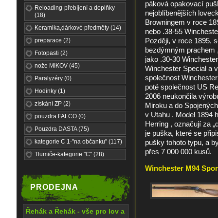
páková opakovací puška
Reloading-přebíjení a doplňky
nejoblíbenějších love
(18)
Browningem v roce 189
Keramika,dárkové předměty (14)
nebo .38-55 Wincheste
Později, v roce 1895, 
preparace (2)
bezdýmným prachem , 
Fotopasti (2)
jako .30-30 Winchester
nože MIKOV (45)
Winchester Special a 
společnost Winchester
Paralyzéry (0)
poté společnost US Re
Hodinky (1)
2006 neukončila výrob
získání ZP (2)
Miroku a do Spojených
v Utahu . Model 1894 hi
pouzdra FALCO (0)
Herring , označují za
Pouzdra DASTA (75)
je puška, které se při
kategorie C 1-"na občanku" (117)
pušky tohoto typu, a b
přes 7 000 000 kusů.
Tlumiče-kategorie "C" (28)
Winchester M94 Sporte
PRODEJNA
Řehák a Řehák - vše pro lov a