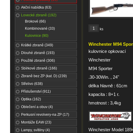
Akční nabídka (63)
Lovecké zbraně (192)
Brokové (66)
Kombinované (33)
ks
Kulovnice (90)
Winchester M94 Sport
Krátké zbraně (349)
kulovnice opkovací
Dlouhé zbraně (193)
Winchester
Použité zbraně (306)
M94 Sporter
Sbírkové zbraně (166)
Zbraně bez ZP (kat. D) (239)
.30-30Win. , 24"
Střelivo (638)
délka hlavně : 61cm
Příslušenství (911)
kapacita : 8+1 r.
Optika (162)
hmotnost : 3,4kg
Oblečení a obuv (4)
Perkusní revolvery-na ZP (17)
Montáže EAW (23)
Winchester Model 1894
Lampy, svítilny (4)