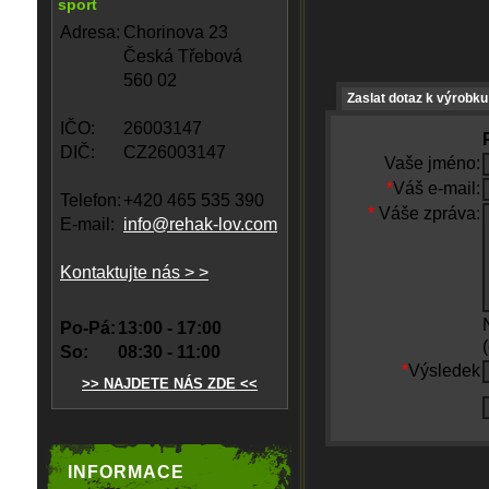
sport
Adresa:
Chorinova 23
Česká Třebová
560 02
Zaslat dotaz k výrobku
IČO:
26003147
DIČ:
CZ26003147
Vaše jméno:
*
Váš e-mail:
Telefon:
+420 465 535 390
*
Váše zpráva:
E-mail:
info@rehak-lov.com
Kontaktujte nás > >
Po-Pá:
13:00 - 17:00
So:
08:30 - 11:00
*
Výsledek
>> NAJDETE NÁS ZDE <<
INFORMACE