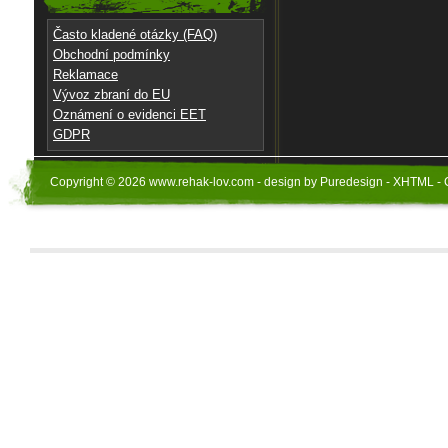
Často kladené otázky (FAQ)
Obchodní podmínky
Reklamace
Vývoz zbraní do EU
Oznámení o evidenci EET
GDPR
Copyright © 2026 www.rehak-lov.com - design by Puredesign - XHTML - 