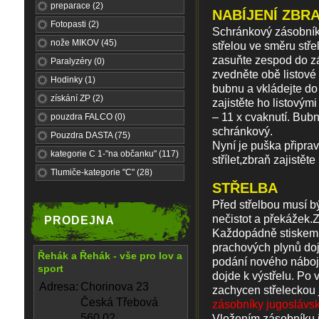
preparace (2)
NABÍJENÍ ZBR
Fotopasti (2)
Schránkový zásobník-
nože MIKOV (45)
střelou ve směru stř
zasuňte zespod do z
Paralyzéry (0)
zvedněte obě listové 
Hodinky (1)
bubnu a vkládejte do
získání ZP (2)
zajistěte ho listovým
– 11 x cvaknutí. Bub
pouzdra FALCO (0)
schránkový.
Pouzdra DASTA (75)
Nyní je puška připra
kategorie C 1-"na občanku" (117)
střílet,zbraň zajistět
Tlumiče-kategorie "C" (28)
STŘELBA
Před střelbou musí b
nečistot a překážek.Z 
PRODEJNA
Každopádně stiskem s
prachových plynů doj
Řehák a Řehák - vše pro lov a
podání nového náboj
sport
dojde k výstřelu. Po
Adresa:
Chorinova 23
zachycen střeleckou 
Česká Třebová
zásobníky jugoslávs
560 02
Vložením zásobníku j