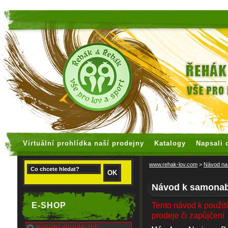
faux rolex watches
replica watches
Virtuální prohlídka naší prodejny
Katalogy
Napsali 
www.rehak-lov.com
>
Návod na 
Návod k samonabí
E-SHOP
Tento návod k použití
prodeje či zapůjčení
Poslední produkty (14)