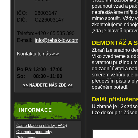
posunout vzad a pak j
nepřestáváme mířit 
IČO:
26003147
mimo spoušť. Vždy 
DIČ:
CZ26003147
zkontrolujeme náboj
,zda je hlaveň oprav
Telefon:
+420 465 535 390
E-mail:
info@rehak-lov.com
DEMONTÁŽ A S
Zbraň lze snadno de
Kontaktujte nás > >
Víko zvedneme a odd
s vratnou pružinou 
do zadní úvrati a na
Po-Pá:
13:00 - 17:00
směrem vzhůru jde od
So:
08:30 - 11:00
především pístu a pl
>> NAJDETE NÁS ZDE <<
opačném pořadí.
Další příslušens
U zbraně je : 2x zás
INFORMACE
Lze dokoupit : Zásob
Často kladené otázky (FAQ)
Obchodní podmínky
Reklamace