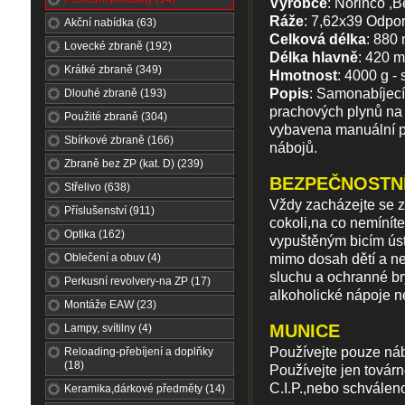
Výrobce
: Norinco ,B
Ráže
: 7,62x39 Odpo
Akční nabídka (63)
Celková délka
: 880
Lovecké zbraně (192)
Délka hlavně
: 420 
Krátké zbraně (349)
Hmotnost
: 4000 g 
Popis
: Samonabíjec
Dlouhé zbraně (193)
prachových plynů na
Použité zbraně (304)
vybavena manuální po
Sbírkové zbraně (166)
nábojů.
Zbraně bez ZP (kat. D) (239)
BEZPEČNOSTN
Střelivo (638)
Vždy zacházejte se z
Příslušenství (911)
cokoli,na co nemíníte
Optika (162)
vypuštěným bicím úst
Oblečení a obuv (4)
mimo dosah dětí a ne
sluchu a ochranné br
Perkusní revolvery-na ZP (17)
alkoholické nápoje n
Montáže EAW (23)
MUNICE
Lampy, svítilny (4)
Používejte pouze náb
Reloading-přebíjení a doplňky
(18)
Používejte jen továr
C.I.P.,nebo schválen
Keramika,dárkové předměty (14)