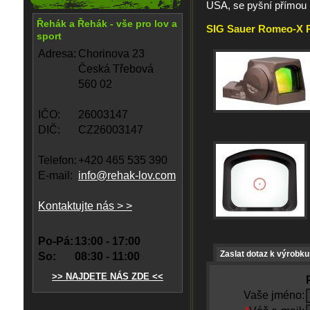
USA, se pyšní přímou m
Řehák a Řehák - vše pro lov a
SIG Sauer Romeo-X Pr
sport
Adresa:
Chorinova 23
Česká Třebová
560 02
IČO:
26003147
DIČ:
CZ26003147
Telefon:
+420 465 535 390
E-mail:
info@rehak-lov.com
Kontaktujte nás > >
Po-Pá:
13:00 - 17:00
Zaslat dotaz k výrobku
So:
08:30 - 11:00
>> NAJDETE NÁS ZDE <<
Vaše jméno: