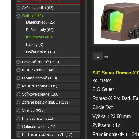
Akční nabídka (63)
Optika (162)
Dalekohledy (25)
Puškohledy (66)
Kolimátory (40)
Lasery (3)
Noční vidění (12)
ks
Lovecké zbraně (192)
Krátké zbraně (349)
SIG Sauer Romeo-X 
Dlouhé zbraně (193)
kolimátor
Použité zbraně (305)
SIG Sauer
Sbírkové zbraně (166)
Romeo-X Pro Dark Ear
Zbraně bez ZP (kat. D) (239)
Circle Dot
Střelivo (638)
Výška : 23,88 mm
Příslušenství (911)
Zvětšení : 1x
Oblečení a obuv (4)
Průměr objektivu : 2
Perkusní revolvery-na ZP (17)