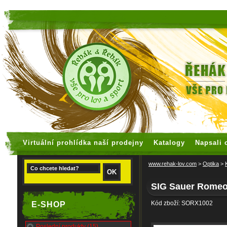
faux rolex watches
replica watches
Virtuální prohlídka naší prodejny
Katalogy
Napsali 
www.rehak-lov.com
>
Optika
>
SIG Sauer Romeo
Kód zboží: SORX1002
E-SHOP
Poslední produkty (15)