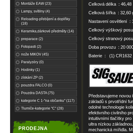
Montáže EAW (23)
Celková délka : 46,4
Lampy, svítilny (4)
Celková šířka : 32,60 
Reloading-přebíjení a doplňky
Nastavení osvětlení : 1
(18)
Celkový výškový pos
Keramika,dárkové předměty (14)
Celkový stranový pos
preparace (2)
Fotopasti (2)
Doba provozu : 20 000
nože MIKOV (45)
Baterie : (1) CR1632
Paralyzéry (0)
Hodinky (1)
získání ZP (2)
pouzdra FALCO (0)
Pouzdra DASTA (75)
Představujeme novou
kategorie C 1-"na občanku" (117)
základů s prvotřídní f
odolné technologie kol
Tlumiče-kategorie "C" (28)
efektivního civilního 
intuitivními tlačítky p
ultra nízkou základnou
PRODEJNA
mechanická mířidla. 