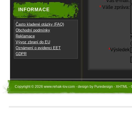
*
Váš e-mail:
*
Váše zpráva:
INFORMACE
Často kladené otázky (FAQ)
Obchodní podmínky
Reklamace
Vývoz zbraní do EU
Oznámení o evidenci EET
*
Výsledek
GDPR
Copyright © 2026 www.rehak-lov.com - design by Puredesign - XHTML - 