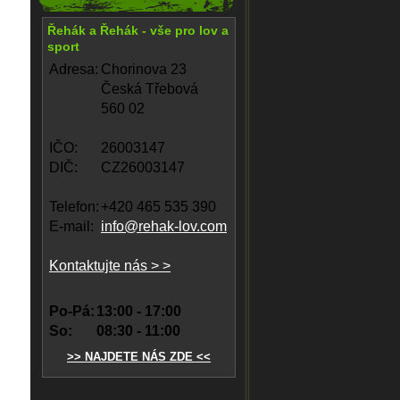
Řehák a Řehák - vše pro lov a
sport
Adresa:
Chorinova 23
Česká Třebová
560 02
IČO:
26003147
DIČ:
CZ26003147
Telefon:
+420 465 535 390
E-mail:
info@rehak-lov.com
Kontaktujte nás > >
Po-Pá:
13:00 - 17:00
So:
08:30 - 11:00
>> NAJDETE NÁS ZDE <<