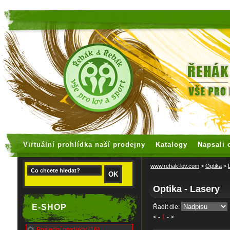
faux rolex watches
replica watches
Virtuální prohlídka naší prodejny
Katalogy
Napsali 
www.rehak-lov.com
>
Optika
>
Optika - Lasery
E-SHOP
Řadit dle:
<
-
1
- >
Poslední produkty (16)