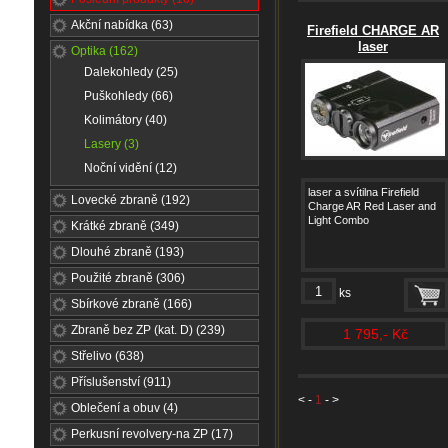
Akční nabídka (63)
Firefield CHARGE AR
laser
Optika (162)
Dalekohledy (25)
Puškohledy (66)
Kolimátory (40)
Lasery (3)
Noční vidění (12)
laser a svítilna Firefield
Lovecké zbraně (192)
Charge AR Red Laser and
Light Combo
Krátké zbraně (349)
Dlouhé zbraně (193)
Použité zbraně (306)
ks
Sbírkové zbraně (166)
Zbraně bez ZP (kat. D) (239)
1 795,- Kč
Střelivo (638)
Příslušenství (911)
<
-
1
- >
Oblečení a obuv (4)
Perkusní revolvery-na ZP (17)