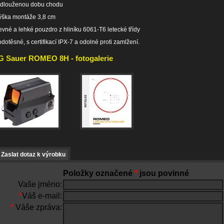
odlouženou dobu chodu
ýška montáže 3,8 cm
evné a lehké pouzdro z hliníku 6061-T6 letecké třídy
odotěsné, s certifikací IPX-7 a odolné proti zamlžení.
G Sauer ROMEO 8H - fotogalerie
Zaslat dotaz k výrobku
Položky označené
*
jsou povinné
Vaše jméno:
*
Váš e-mail:
*
Váše zpráva: