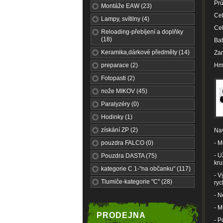
Pr
Montáže EAW (23)
Ce
Lampy, svítilny (4)
Ce
Reloading-přebíjení a doplňky
(18)
Bat
Keramika,dárkové předměty (14)
Zam
preparace (2)
Hm
Fotopasti (2)
nože MIKOV (45)
Paralyzéry (0)
Hodinky (1)
získání ZP (2)
Nav
pouzdra FALCO (0)
- M
- U
Pouzdra DASTA (75)
kru
kategorie C 1-"na občanku" (117)
- V
Tlumiče-kategorie "C" (28)
ryc
- N
- M
PRODEJNA
- P