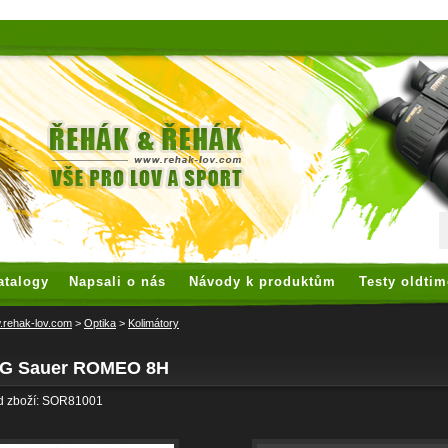
 watches
replica watches
hoogwaardige nep Rolex
replica rolex
atalogy
Napsali o nás
Návody k produktům
Testy oldtim
rehak-lov.com
>
Optika
>
Kolimátory
IG Sauer ROMEO 8H
d zboží: SOR81001