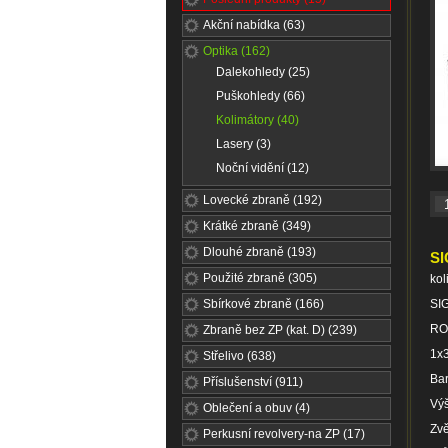
Akční nabídka (63)
Optika (162)
Dalekohledy (25)
Puškohledy (66)
Kolimátory (40)
Lasery (3)
Noční vidění (12)
Lovecké zbraně (192)
Krátké zbraně (349)
Dlouhé zbraně (193)
SI
Použité zbraně (305)
kol
Sbírkové zbraně (166)
SI
RO
Zbraně bez ZP (kat. D) (239)
1x
Střelivo (638)
Ba
Příslušenství (911)
Vý
Oblečení a obuv (4)
Zvě
Perkusní revolvery-na ZP (17)