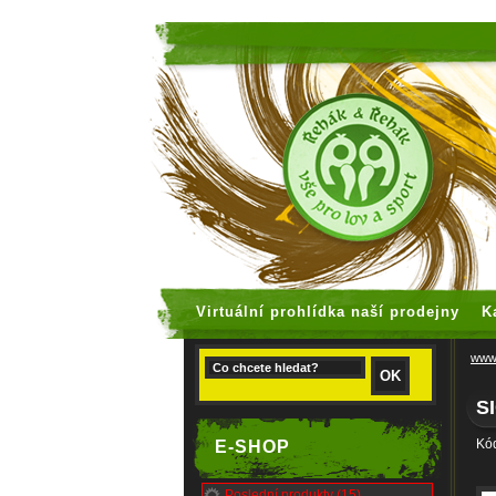
faux rolex
Virtuální prohlídka naší prodejny
K
www.
S
Kó
E-SHOP
Poslední produkty (15)