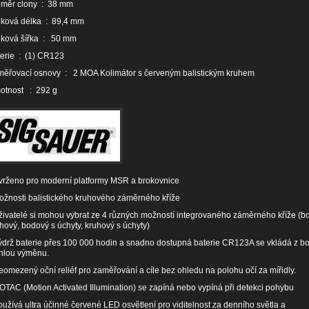
ůměr clony : 38 mm
lková délka : 89,4 mm
lková šířka : 50 mm
erie : (1) CR123
ěřovací osnovy : 2 MOA Kolimátor s červeným balistickým kruhem
otnost : 292 g
rženo pro moderní platformy MSR a brokovnice
ožnosti balistického kruhového záměrného kříže
živatelé si mohou vybrat ze 4 různých možností integrovaného záměrného kříže (b
hový, bodový s úchyty, kruhový s úchyty)
ýdrž baterie přes 100 000 hodin a snadno dostupná baterie CR123A se vkládá z b
hlou výměnu.
eomezený oční reliéf pro zaměřování a cíle bez ohledu na polohu očí za mířidly.
OTAC (Motion Activated Illumination) se zapíná nebo vypíná při detekci pohybu
oužívá ultra účinné červené LED osvětlení pro viditelnost za denního světla a