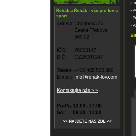
pr
Řehák a Řehák - vše pro lov a
- V
sport
- P
Adresa:
Chorinova 23
- V
Česká Třebová
SI
560 02
IČO:
26003147
DIČ:
CZ26003147
Telefon:
+420 465 535 390
E-mail:
info@rehak-lov.com
Kontaktujte nás > >
Po-Pá:
13:00 - 17:00
So:
08:30 - 11:00
>> NAJDETE NÁS ZDE <<