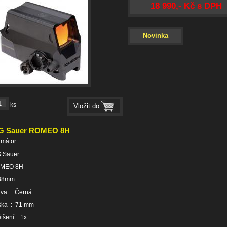
18 990,- Kč s DPH
Novinka
ks
G Sauer ROMEO 8H
imátor
G Sauer
MEO 8H
38mm
rva : Černá
ška : 71 mm
tšení : 1x