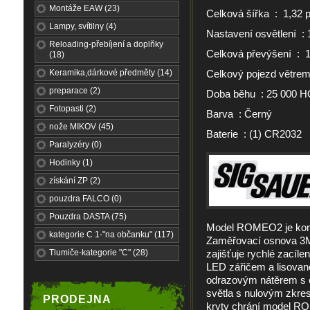
Montáže EAW (23)
Celková šířka : 1,32 
Lampy, svítilny (4)
Nastavení osvětlení 
Reloading-přebíjení a doplňky
Celková převýšení​ :
(18)
Keramika,dárkové předměty (14)
Celkový pojezd větrem
preparace (2)
Doba běhu :
25 000 
Fotopasti (2)
Barva :
Černý
nože MIKOV (45)
Baterie :
(1) CR2032
Paralyzéry (0)
Hodinky (1)
získání ZP (2)
pouzdra FALCO (0)
Pouzdra DASTA (75)
Model ROMEO2 je konst
kategorie C 1-"na občanku" (117)
Zaměřovací osnova 3M
Tlumiče-kategorie "C" (28)
zajišťuje rychlé zacíl
LED zářičem a lisova
odrazovým nátěrem s č
světla s nulovým zkres
PRODEJNA
kryty chrání model 