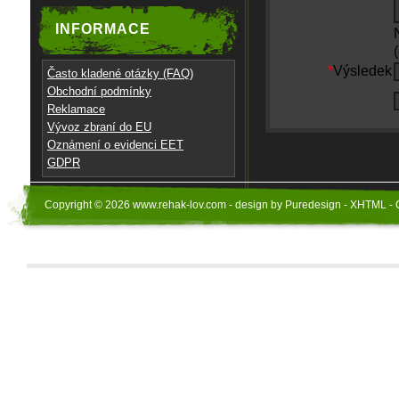
INFORMACE
*
Výsledek
Často kladené otázky (FAQ)
Obchodní podmínky
Reklamace
Vývoz zbraní do EU
Oznámení o evidenci EET
GDPR
Copyright © 2026 www.rehak-lov.com - design by Puredesign - XHTML - 