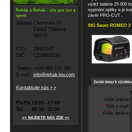
výdrž baterie 25 000 
vypínání optiky a je ko
Řehák a Řehák - vše pro lov a
závěr PRO-CUT .
sport
Adresa:
Chorinova 23
SIG Sauer ROMEO 2 1x
Česká Třebová
560 02
IČO:
26003147
DIČ:
CZ26003147
Telefon:
+420 465 535 390
E-mail:
info@rehak-lov.com
Zaslat dotaz k výrobku
Kontaktujte nás > >
Vaše jméno:
Po-Pá:
13:00 - 17:00
*
Váš e-mail:
So:
08:30 - 11:00
*
Váše zpráva:
>> NAJDETE NÁS ZDE <<