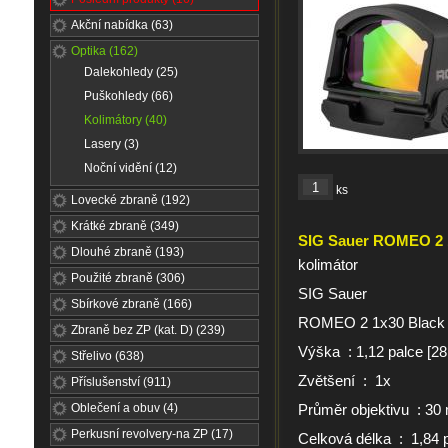
Akční nabídka (63)
Optika (162)
Dalekohledy (25)
Puškohledy (66)
Kolimátory (40)
Lasery (3)
Noční vidění (12)
ks
Lovecké zbraně (192)
Krátké zbraně (349)
SIG Sauer ROMEO 2 
Dlouhé zbraně (193)
kolimátor
Použité zbraně (306)
SIG Sauer
Sbírkové zbraně (166)
ROMEO 2 1x30 Black
Zbraně bez ZP (kat. D) (239)
Výška :
1,12 palce [2
Střelivo (638)
Zvětšení : 1x
Příslušenství (911)
Oblečení a obuv (4)
Průměr objektivu :
30
Perkusní revolvery-na ZP (17)
Celková délka : 1,84 