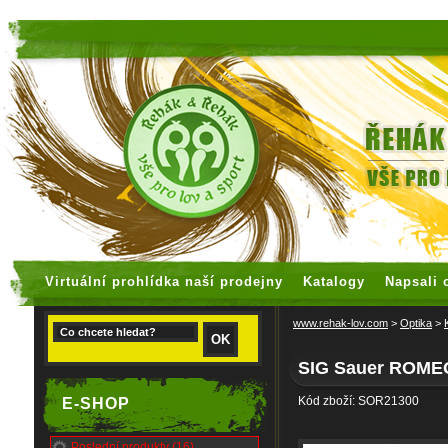
faux rolex watches
replica watches
Virtuální prohlídka naší prodejny
Katalogy
Napsali 
www.rehak-lov.com
>
Optika
>
SIG Sauer ROMEO
Kód zboží: SOR21300
E-SHOP
Poslední produkty (16)