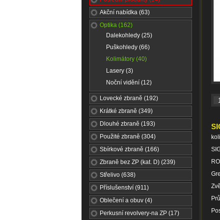
Akční nabídka (63)
Optika (162)
Dalekohledy (25)
Puškohledy (66)
Kolimátory (40)
Lasery (3)
Noční vidění (12)
Lovecké zbraně (192)
Krátké zbraně (349)
Dlouhé zbraně (193)
SI
Použité zbraně (304)
kol
Sbírkové zbraně (166)
SI
RO
Zbraně bez ZP (kat. D) (239)
Gr
Střelivo (638)
Zvě
Příslušenství (911)
Prů
Oblečení a obuv (4)
Pos
Perkusní revolvery-na ZP (17)