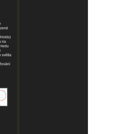
e
ízené
 Holds)
u na
ohledu
i
 světla
lžování