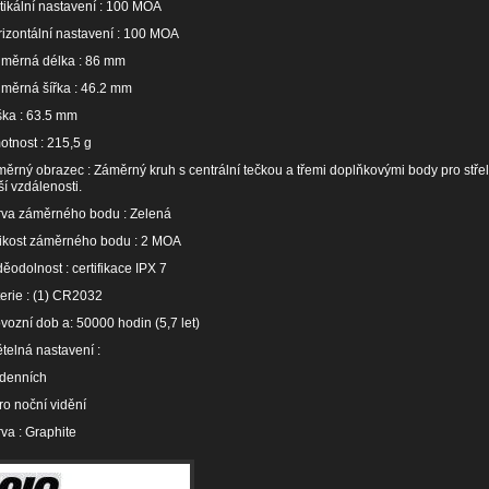
tikální nastavení : 100 MOA
izontální nastavení : 100 MOA
ůměrná délka : 86 mm
měrná šířka : 46.2 mm
ka : 63.5 mm
tnost : 215,5 g
ěrný obrazec : Záměrný kruh s centrální tečkou a třemi doplňkovými body pro stře
ší vzdálenosti.
rva záměrného bodu : Zelená
ikost záměrného bodu : 2 MOA
ěodolnost : certifikace IPX 7
erie : (1) CR2032
vozní dob a: 50000 hodin (5,7 let)
telná nastavení :
 denních
ro noční vidění
va : Graphite