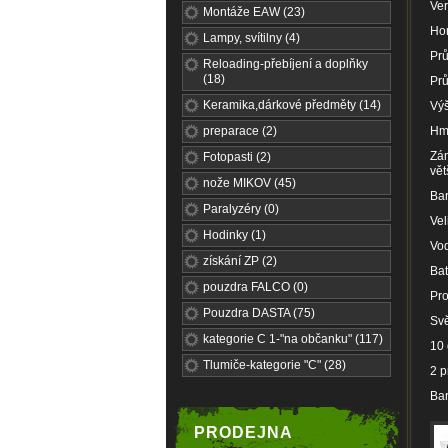
Ver
Montáže EAW (23)
Hor
Lampy, svítilny (4)
Pr
Reloading-přebíjení a doplňky
(18)
Prů
Keramika,dárkové předměty (14)
Výš
preparace (2)
Hmo
Zám
Fotopasti (2)
vět
nože MIKOV (45)
Ba
Paralyzéry (0)
Vel
Hodinky (1)
Vod
získání ZP (2)
Bat
pouzdra FALCO (0)
Pro
Pouzdra DASTA (75)
Svě
kategorie C 1-"na občanku" (117)
10
Tlumiče-kategorie "C" (28)
2 p
Bar
PRODEJNA