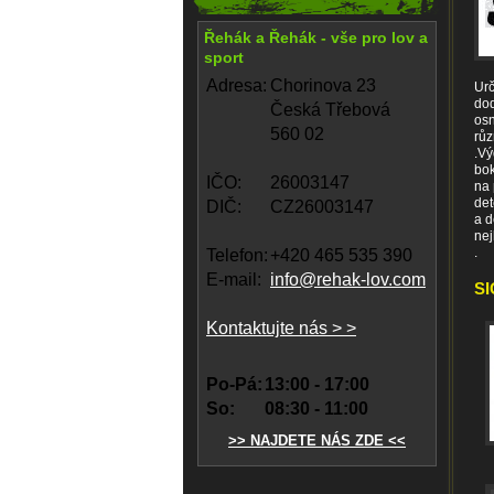
Řehák a Řehák - vše pro lov a
sport
Adresa:
Chorinova 23
Urč
dod
Česká Třebová
osn
560 02
růz
.Vý
bok
IČO:
26003147
na 
det
DIČ:
CZ26003147
a d
nej
.
Telefon:
+420 465 535 390
E-mail:
info@rehak-lov.com
SI
Kontaktujte nás > >
Po-Pá:
13:00 - 17:00
So:
08:30 - 11:00
>> NAJDETE NÁS ZDE <<