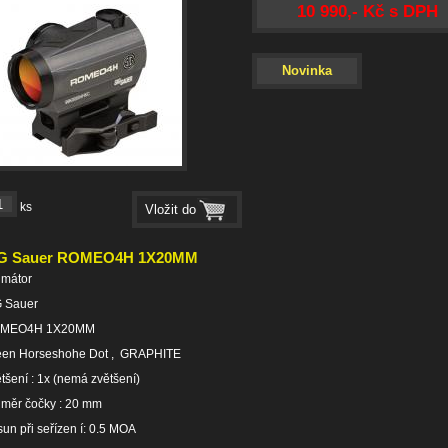
10 990,- Kč s DPH
Novinka
ks
G Sauer ROMEO4H 1X20MM
imátor
G Sauer
MEO4H 1X20MM
een Horseshohe Dot , GRAPHITE
tšení : 1x (nemá zvětšení)
měr čočky : 20 mm
un při seřízen í: 0.5 MOA