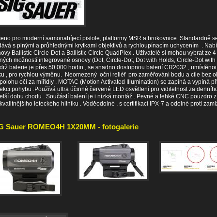
eno pro moderní samonabíjecí pistole, platformy MSR a brokovnice .Standardně s
ává s plnými a průhlednými krytkami objektivů a rychloupínacím uchycením . Nab
ovy Ballistic Circle-Dot a Ballistic Circle QuadPlex . Uživatelé si mohou vybrat ze 4
ných možností integrované osnovy (Dot, Circle-Dot, Dot with Holds, Circle-Dot with
drž baterie je přes 50 000 hodin , se snadno dostupnou baterií CR2032 , umístěno
u , pro rychlou výměnu. Neomezený oční reliéf pro zaměřování bodu a cíle bez 
polohu očí za mířidly . MOTAC (Motion Activated Illumination) se zapíná a vypíná př
ekci pohybu .Používá ultra účinné červené LED osvětlení pro viditelnost za denního
elší dobu chodu . Součástí balení je i nízká montáž . Pevné a lehké CNC pouzdro z
kvalitnějšího leteckého hliníku . Voděodolné , s certifikací IPX-7 a odolné proti zam
G Sauer ROMEO4H 1X20MM - fotogalerie