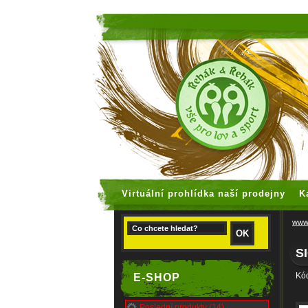
faux rolex
Virtuální prohlídka naší prodejny
K
www.
S
Kó
E-SHOP
Poslední produkty (14)