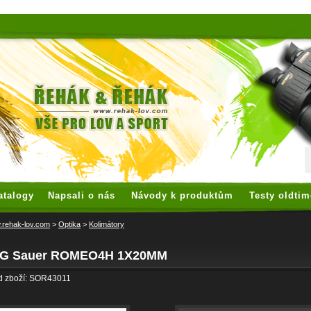
 watches
replica watches
hoogwaardige nep Rolex
replica rolex
atalogy
Napsali o nás
Návody k produktům
Testy oldtim
rehak-lov.com
>
Optika
>
Kolimátory
IG Sauer ROMEO4H 1X20MM
d zboží: SOR43011