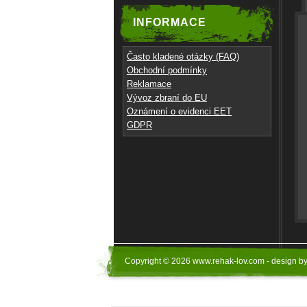
INFORMACE
Často kladené otázky (FAQ)
Obchodní podmínky
Reklamace
Vývoz zbraní do EU
Oznámení o evidenci EET
GDPR
Copyright © 2026 www.rehak-lov.com - design b