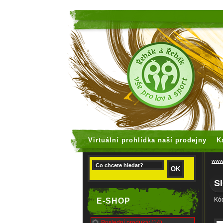
faux rolex
Virtuální prohlídka naší prodejny
K
www.
S
Kó
E-SHOP
Poslední produkty (14)