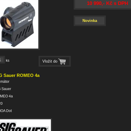
10 990,- Kč s DPH
Novinka
ks
G Sauer ROMEO 4a
imátor
G Sauer
MEO 4a
20
MOA Dot