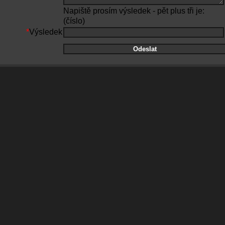
Napiště prosím výsledek - pět plus tři je:
(číslo)
*
Výsledek