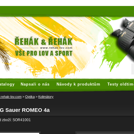
 watches
replica watches
hoogwaardige nep Rolex
replica rolex
atalogy
Napsali o nás
Návody k produktům
Testy oldtim
rehak-lov.com
>
Optika
>
Kolimátory
IG Sauer ROMEO 4a
d zboží: SOR41001