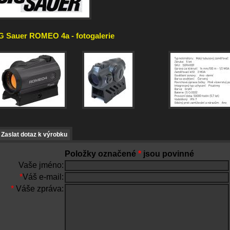
G Sauer ROMEO 4a - fotogalerie
Zaslat dotaz k výrobku
Položky označené
*
jsou povinné
Vaše jméno:
*
Váš e-mail:
*
Váše zpráva: