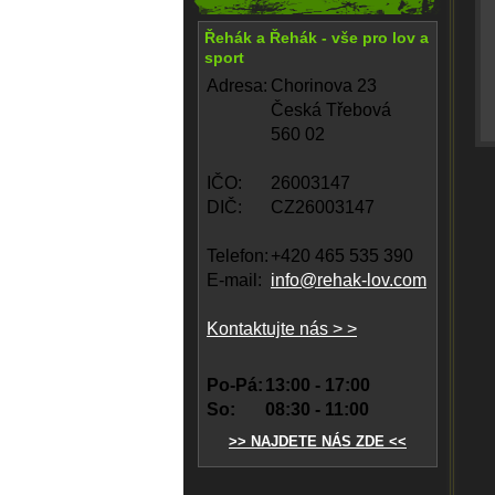
Řehák a Řehák - vše pro lov a
sport
Adresa:
Chorinova 23
Česká Třebová
560 02
IČO:
26003147
DIČ:
CZ26003147
Telefon:
+420 465 535 390
E-mail:
info@rehak-lov.com
Kontaktujte nás > >
Po-Pá:
13:00 - 17:00
So:
08:30 - 11:00
>> NAJDETE NÁS ZDE <<