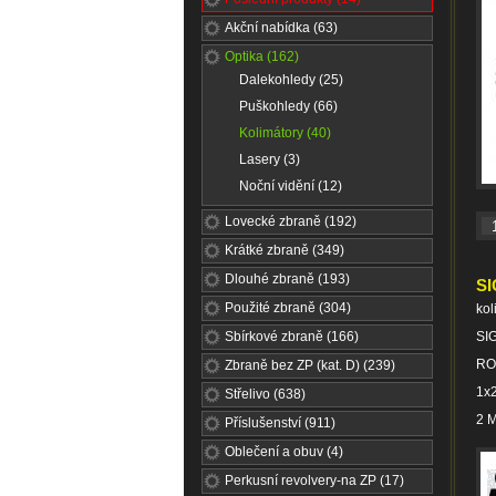
Akční nabídka (63)
Optika (162)
Dalekohledy (25)
Puškohledy (66)
Kolimátory (40)
Lasery (3)
Noční vidění (12)
Lovecké zbraně (192)
Krátké zbraně (349)
Dlouhé zbraně (193)
SI
Použité zbraně (304)
kol
Sbírkové zbraně (166)
SI
RO
Zbraně bez ZP (kat. D) (239)
1x
Střelivo (638)
2 
Příslušenství (911)
Oblečení a obuv (4)
Perkusní revolvery-na ZP (17)