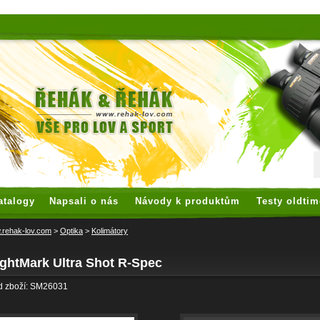
 watches
replica watches
hoogwaardige nep Rolex
replica rolex
atalogy
Napsali o nás
Návody k produktům
Testy oldtim
rehak-lov.com
>
Optika
>
Kolimátory
ightMark Ultra Shot R-Spec
d zboží: SM26031