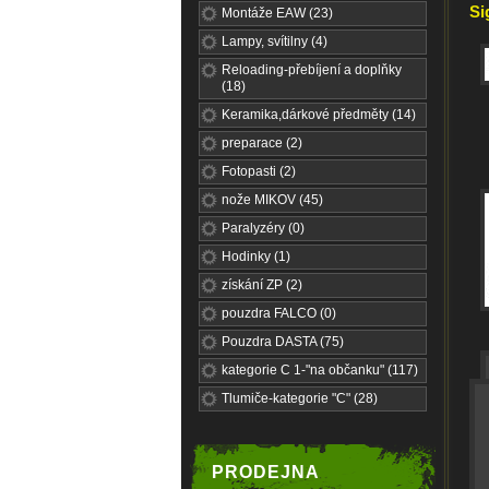
Si
Montáže EAW (23)
Lampy, svítilny (4)
Reloading-přebíjení a doplňky
(18)
Keramika,dárkové předměty (14)
preparace (2)
Fotopasti (2)
nože MIKOV (45)
Paralyzéry (0)
Hodinky (1)
získání ZP (2)
pouzdra FALCO (0)
Pouzdra DASTA (75)
kategorie C 1-"na občanku" (117)
Tlumiče-kategorie "C" (28)
PRODEJNA