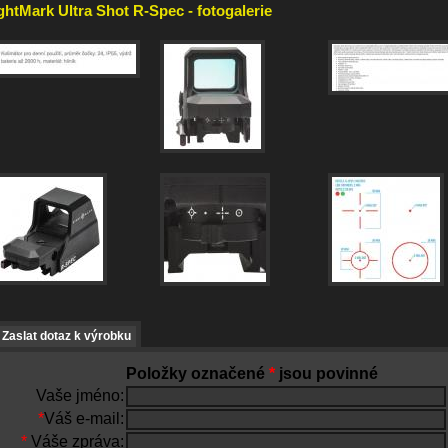
ghtMark Ultra Shot R-Spec - fotogalerie
Zaslat dotaz k výrobku
Položky označené
*
jsou povinné
Vaše jméno:
*
Váš e-mail:
*
Váše zpráva: