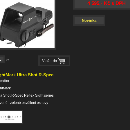
4 595,- Kč s DPH
Novinka
ks
ghtMark Ultra Shot R-Spec
imátor
ghtMark
ra Shot R-Spec Reflex Sight series
vené , zelené osvětlení osnovy