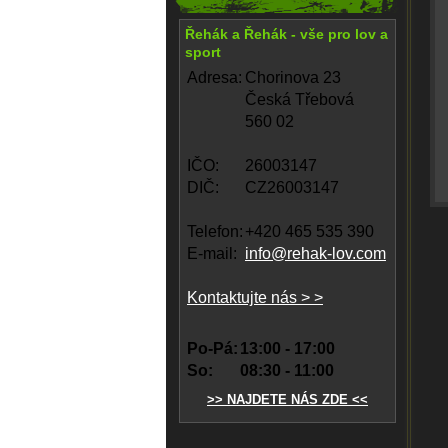
Řehák a Řehák - vše pro lov a
sport
Adresa:
Chorinova 23
Česká Třebová
560 02
IČO:
26003147
DIČ:
CZ26003147
Telefon:
+420 465 535 390
E-mail:
info@rehak-lov.com
Kontaktujte nás > >
Po-Pá:
13:00 - 17:00
So:
08:30 - 11:00
>> NAJDETE NÁS ZDE <<