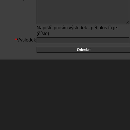
Napiště prosím výsledek - pět plus tři je:
(číslo)
*
Výsledek