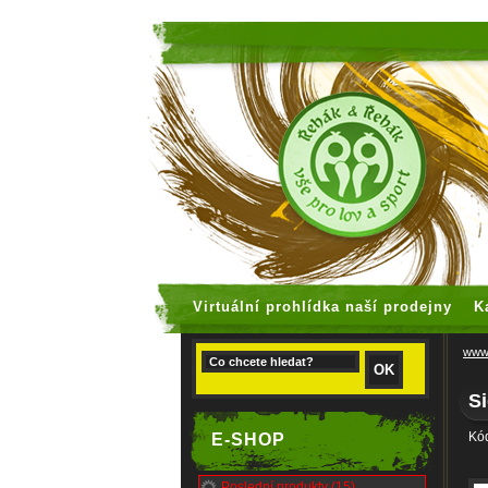
faux rolex
Virtuální prohlídka naší prodejny
K
www.
S
Kó
E-SHOP
Poslední produkty (15)