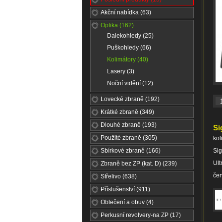
Akční nabídka (63)
Optika (162)
Dalekohledy (25)
Puškohledy (66)
Kolimátory (40)
Lasery (3)
Noční vidění (12)
Lovecké zbraně (192)
Krátké zbraně (349)
Dlouhé zbraně (193)
Si
Použité zbraně (305)
kol
Sbírkové zbraně (166)
Si
Ult
Zbraně bez ZP (kat. D) (239)
čer
Střelivo (638)
Příslušenství (911)
Oblečení a obuv (4)
Perkusní revolvery-na ZP (17)