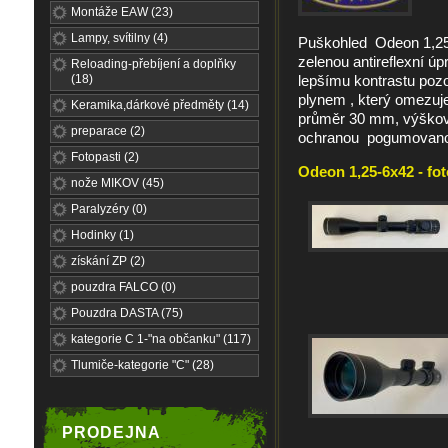
Montáže EAW (23)
Lampy, svítilny (4)
Puškohled Odeon 1,25
zelenou antireflexní úp
Reloading-přebíjení a doplňky
(18)
lepšímu kontrastu pozo
plynem , který omezuje
Keramika,dárkové předměty (14)
průměr 30 mm, výškovou
preparace (2)
ochranou pogumovanou 
Fotopasti (2)
Odeon 1,25-6x42 - fot
nože MIKOV (45)
Paralyzéry (0)
Hodinky (1)
získání ZP (2)
pouzdra FALCO (0)
Pouzdra DASTA (75)
kategorie C 1-"na občanku" (117)
Tlumiče-kategorie "C" (28)
PRODEJNA