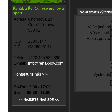
Řehák a Řehák - vše pro lov a
Zaslat dotaz k výrobku
sport
Adresa:
Chorinova 23
Česká Třebová
Vaše jméno:
560 02
*
Váš e-mail:
*
Váše zpráva:
IČO:
26003147
DIČ:
CZ26003147
Telefon:
+420 465 535 390
E-mail:
info@rehak-lov.com
Kontaktujte nás > >
*
Výsledek
Po-Pá:
13:00 - 17:00
So:
08:30 - 11:00
>> NAJDETE NÁS ZDE <<