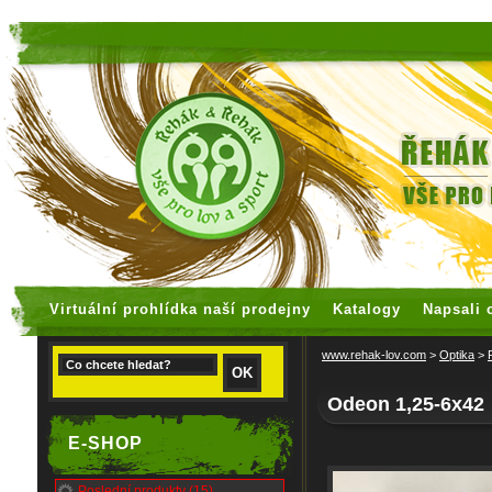
faux rolex watches
replica watches
Virtuální prohlídka naší prodejny
Katalogy
Napsali 
www.rehak-lov.com
>
Optika
>
Odeon 1,25-6x42
E-SHOP
Poslední produkty (15)