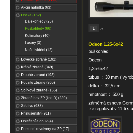
Akční nabídka (63)
Optika (162)
Dalekohledy (25)
Puškohledy (66)
ks
Kolimátory (40)
Lasery (3)
Odeon 1,25-6x42
Noční vidění (12)
puškohled
Lovecké zbraně (192)
Odeon
Krátké zbraně (349)
1,25-6x42
Dlouhé zbraně (193)
tubus : 30 mm ( vyrob
Použité zbraně (305)
délka : 32,5 cm
Sbírkové zbraně (166)
hmotnost : 550 g
Zbraně bez ZP (kat. D) (239)
záměrná osnova German
Střelivo (638)
lze regulovat v 11-ti st
Příslušenství (911)
Oblečení a obuv (4)
Perkusní revolvery-na ZP (17)