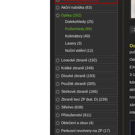
Akční nabídka (63)
Optika (162)
Dalekohledy (25)
Puškohledy (66)
Kolimátory (40)
Lasery (3)
Od
Noční vidění (12)
pu
Od
Lovecké zbraně (192)
EX
Krátké zbraně (349)
3-
Dlouhé zbraně (193)
tub
Použité zbraně (305)
dél
Sbírkové zbraně (166)
hmo
Zbraně bez ZP (kat. D) (239)
zá
Střelivo (638)
int
Příslušenství (911)
Oblečení a obuv (4)
Perkusní revolvery-na ZP (17)