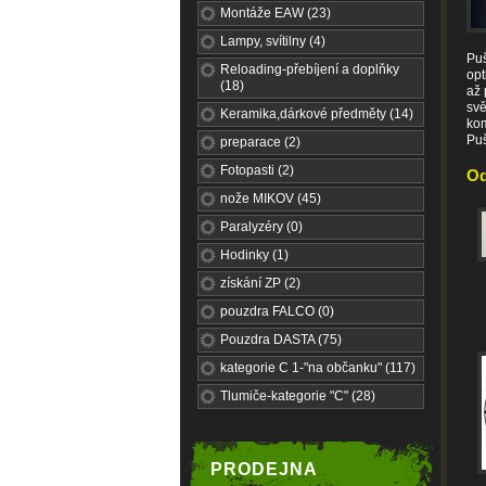
Montáže EAW (23)
Lampy, svítilny (4)
Pu
Reloading-přebíjení a doplňky
opt
(18)
až 
svě
Keramika,dárkové předměty (14)
kom
Puš
preparace (2)
Fotopasti (2)
Od
nože MIKOV (45)
Paralyzéry (0)
Hodinky (1)
získání ZP (2)
pouzdra FALCO (0)
Pouzdra DASTA (75)
kategorie C 1-"na občanku" (117)
Tlumiče-kategorie "C" (28)
PRODEJNA