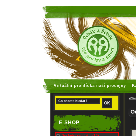
faux rolex
Virtuální prohlídka naší prodejny
K
www.
O
E-SHOP
Poslední produkty (15)