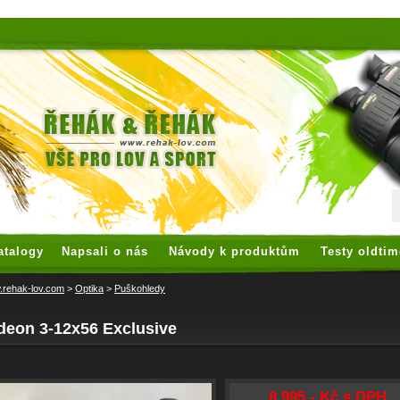
 watches
replica watches
hoogwaardige nep Rolex
replica rolex
atalogy
Napsali o nás
Návody k produktům
Testy oldtim
rehak-lov.com
>
Optika
>
Puškohledy
deon 3-12x56 Exclusive
8 995,- Kč s DPH