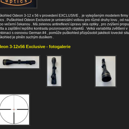
škohled Odeon 3-12 x 56 v provedení EXCLUSIVE , je vylepšeným modelem firm
ics . Puškohled Odeon Exclusive je univerzální volbou pro různé druhy lovu , od n
po večerní čekanou . Má zelenou antireflexní úpravu skla optiky , pro zvýšení propu
tla a zajištění lepšího kontrastu pozorovaných objektů . Velká variabilita zvětšení v
binaci s osnovou German #4 , pomůže puškohled přizpůsobit jakékoli lovecké situ
kohled je plněn suchým dusíkem .
eon 3-12x56 Exclusive - fotogalerie