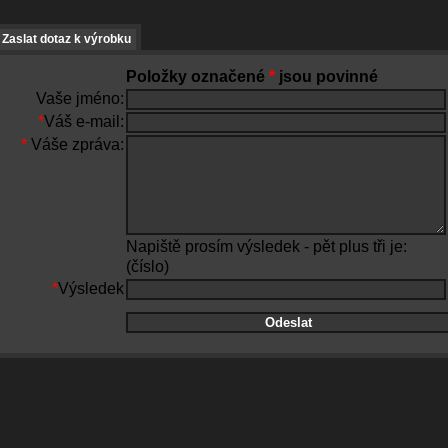
Zaslat dotaz k výrobku
Položky označené
*
jsou povinné
Vaše jméno:
*
Váš e-mail:
*
Váše zpráva:
Napiště prosím výsledek - pět plus tři je:
(číslo)
*
Výsledek