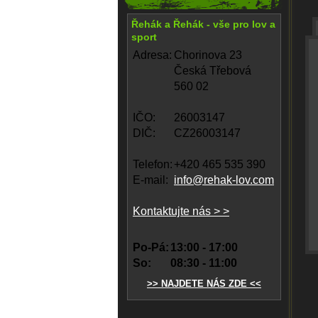
Řehák a Řehák - vše pro lov a
sport
Adresa:
Chorinova 23
Česká Třebová
560 02
IČO:
26003147
DIČ:
CZ26003147
Telefon:
+420 465 535 390
E-mail:
info@rehak-lov.com
Kontaktujte nás > >
Po-Pá:
13:00 - 17:00
So:
08:30 - 11:00
>> NAJDETE NÁS ZDE <<