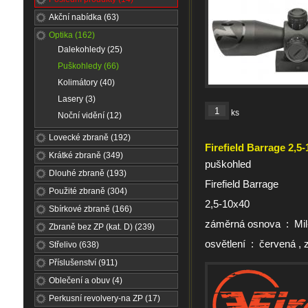
Akční nabídka (63)
Optika (162)
Dalekohledy (25)
Puškohledy (66)
Kolimátory (40)
Lasery (3)
ks
Noční vidění (12)
Lovecké zbraně (192)
Firefield Barrage 2,5
Krátké zbraně (349)
puškohled
Dlouhé zbraně (193)
Firefield Barrage
Použité zbraně (304)
2,5-10x40
Sbírkové zbraně (166)
záměrná osnova : Mil
Zbraně bez ZP (kat. D) (239)
osvětlení : červená , 
Střelivo (638)
Příslušenství (911)
Oblečení a obuv (4)
Perkusní revolvery-na ZP (17)