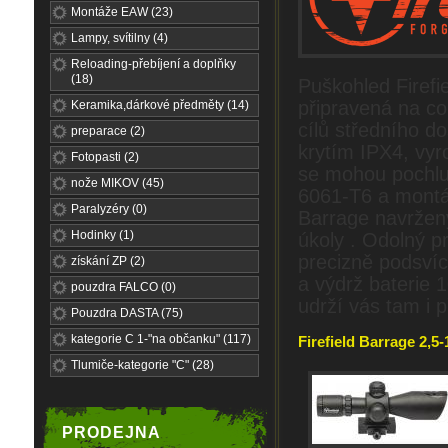
Montáže EAW (23)
Lampy, svítilny (4)
Reloading-přebíjení a doplňky
(18)
Puškohled Firefie
připravená na co
Keramika,dárkové předměty (14)
cílů středního d
preparace (2)
krytím IPX4, vyr
Fotopasti (2)
se mohou pochlub
nože MIKOV (45)
6061-T6 a montáž
Paralyzéry (0)
Barrage navrženy
Hodinky (1)
úkoly . Odolný pr
precizně podsvíc
získání ZP (2)
a výdrž baterie 1
pouzdra FALCO (0)
udrží vás tam i 
Pouzdra DASTA (75)
kategorie C 1-"na občanku" (117)
Firefield Barrage 2,5-
Tlumiče-kategorie "C" (28)
PRODEJNA