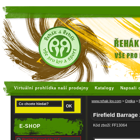
faux rolex watches
replica watches
Virtuální prohlídka naší prodejny
Katalogy
Napsali 
www.rehak-lov.com
>
Optika
>
Firefield Barrage
Kód zboží: FF13064
E-SHOP
Poslední produkty (14)