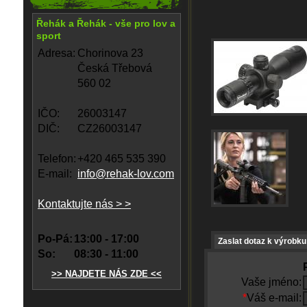
Řehák a Řehák - vše pro lov a
sport
Adresa:
Chorinova 23
Česká Třebová
560 02
IČO:
26003147
DIČ:
CZ26003147
Telefon:
+420 465 535 390
E-mail:
info@rehak-lov.com
Kontaktujte nás > >
Po-Pá:
13:00 - 17:00
Zaslat dotaz k výrobku
So:
08:30 - 11:00
>> NAJDETE NÁS ZDE <<
Vaše jméno:
*
Váš e-mail: