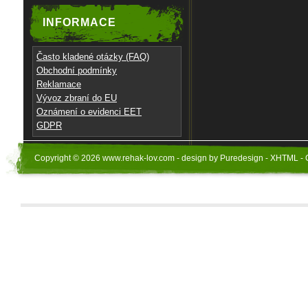
INFORMACE
Často kladené otázky (FAQ)
Obchodní podmínky
Reklamace
Vývoz zbraní do EU
Oznámení o evidenci EET
GDPR
Copyright © 2026 www.rehak-lov.com - design by Puredesign - XHTML - 