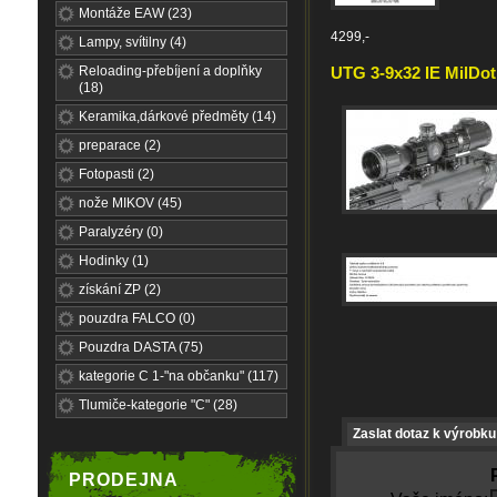
Montáže EAW (23)
4299,-
Lampy, svítilny (4)
Reloading-přebíjení a doplňky
UTG 3-9x32 IE MilDot 
(18)
Keramika,dárkové předměty (14)
preparace (2)
Fotopasti (2)
nože MIKOV (45)
Paralyzéry (0)
Hodinky (1)
získání ZP (2)
pouzdra FALCO (0)
Pouzdra DASTA (75)
kategorie C 1-"na občanku" (117)
Tlumiče-kategorie "C" (28)
Zaslat dotaz k výrobku
PRODEJNA