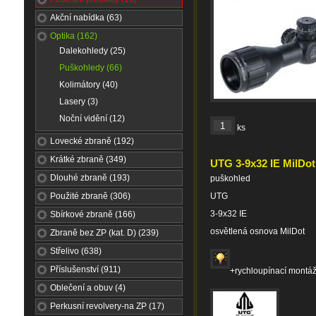
Akční nabídka (63)
Optika (162)
Dalekohledy (25)
Puškohledy (66)
Kolimátory (40)
Lasery (3)
Noční vidění (12)
ks
Lovecké zbraně (192)
Krátké zbraně (349)
UTG 3-9x32 IE MilDot
Dlouhé zbraně (193)
puškohled
Použité zbraně (306)
UTG
3-9x32 IE
Sbírkové zbraně (166)
osvětlená osnova MilDot
Zbraně bez ZP (kat. D) (239)
Střelivo (638)
Příslušenství (911)
+rychloupínací montá
Oblečení a obuv (4)
Perkusní revolvery-na ZP (17)