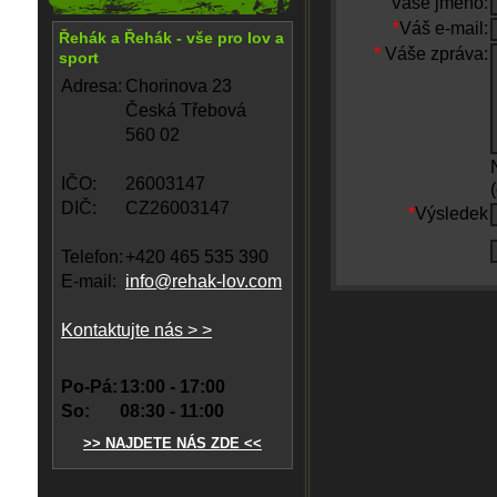
Vaše jméno:
*
Váš e-mail:
Řehák a Řehák - vše pro lov a
*
Váše zpráva:
sport
Adresa:
Chorinova 23
Česká Třebová
560 02
IČO:
26003147
DIČ:
CZ26003147
*
Výsledek
Telefon:
+420 465 535 390
E-mail:
info@rehak-lov.com
Kontaktujte nás > >
Po-Pá:
13:00 - 17:00
So:
08:30 - 11:00
>> NAJDETE NÁS ZDE <<