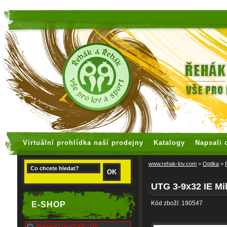
faux rolex watches
replica watches
Virtuální prohlídka naší prodejny
Katalogy
Napsali 
www.rehak-lov.com
>
Optika
>
UTG 3-9x32 IE Mi
Kód zboží: 190547
E-SHOP
Poslední produkty (16)