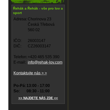
Řehák a Řehák - vše pro lov a
sport
Adresa:
Chorinova 23
Česká Třebová
560 02
IČO:
26003147
DIČ:
CZ26003147
Telefon:
+420 465 535 390
E-mail:
info@rehak-lov.com
Kontaktujte nás > >
Po-Pá:
13:00 - 17:00
So:
08:30 - 11:00
>> NAJDETE NÁS ZDE <<