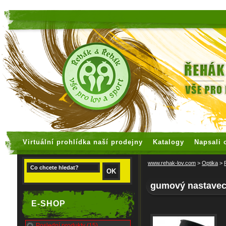
faux rolex watches
replica watches
Virtuální prohlídka naší prodejny
Katalogy
Napsali 
www.rehak-lov.com
>
Optika
>
gumový nastavec
E-SHOP
Poslední produkty (15)