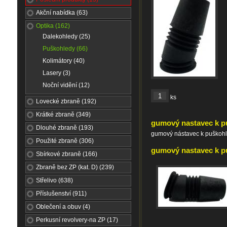
Akční nabídka (63)
Optika (162)
Dalekohledy (25)
Puškohledy (66)
Kolimátory (40)
Lasery (3)
Noční vidění (12)
ks
Lovecké zbraně (192)
Krátké zbraně (349)
gumový nastavec k p
Dlouhé zbraně (193)
gumový nástavec k puškohl
Použité zbraně (306)
gumový nastavec k pu
Sbírkové zbraně (166)
Zbraně bez ZP (kat. D) (239)
Střelivo (638)
Příslušenství (911)
Oblečení a obuv (4)
Perkusní revolvery-na ZP (17)