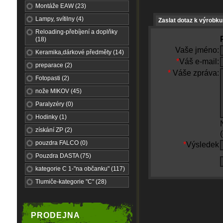
Montáže EAW (23)
Lampy, svítilny (4)
Zaslat dotaz k výrobku
Reloading-přebíjení a doplňky
(18)
Vaše jméno:
Keramika,dárkové předměty (14)
*
Váš e-mail:
preparace (2)
*
Váše zpráva:
Fotopasti (2)
nože MIKOV (45)
Paralyzéry (0)
Hodinky (1)
získání ZP (2)
pouzdra FALCO (0)
*
Výsledek
Pouzdra DASTA (75)
kategorie C 1-"na občanku" (117)
Tlumiče-kategorie "C" (28)
PRODEJNA