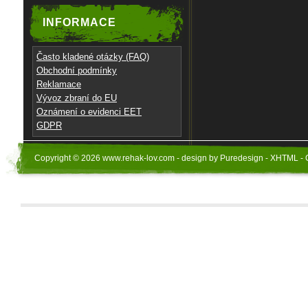
INFORMACE
Často kladené otázky (FAQ)
Obchodní podmínky
Reklamace
Vývoz zbraní do EU
Oznámení o evidenci EET
GDPR
Copyright © 2026 www.rehak-lov.com - design by Puredesign - XHTML - 