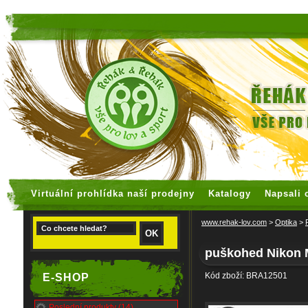
faux rolex watches
replica watches
Virtuální prohlídka naší prodejny
Katalogy
Napsali 
www.rehak-lov.com
>
Optika
>
puškohed Nikon 
Kód zboží: BRA12501
E-SHOP
Poslední produkty (14)