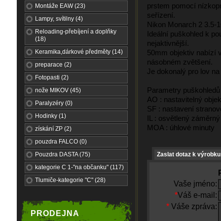
prstem pomocí nízkopro
Montáže EAW (23)
seřízení.
Lampy, svítilny (4)
Nikon Monarch 2 3.5-10
Reloading-přebíjení a doplňky
Ideální puškohled k pou
(18)
nejaktivnější.
Keramika,dárkové předměty (14)
50mm objektiv nabízí v
násobném zvětšení.
preparace (2)
Je dokonalý pro lov n
Fotopasti (2)
Parametry puškohledů 
nože MIKOV (45)
AO : nastavitelný objek
Paralyzéry (0)
SF : nastavení stranov
Hodinky (1)
IL : osvětlený záměrný
MOA : úhlové minuty
získání ZP (2)
pouzdra FALCO (0)
Pouzdra DASTA (75)
Zaslat dotaz k výrobku
kategorie C 1-"na občanku" (117)
Tlumiče-kategorie "C" (28)
Vaše jméno:
*
Váš e-mail:
*
Váše zpráva:
PRODEJNA