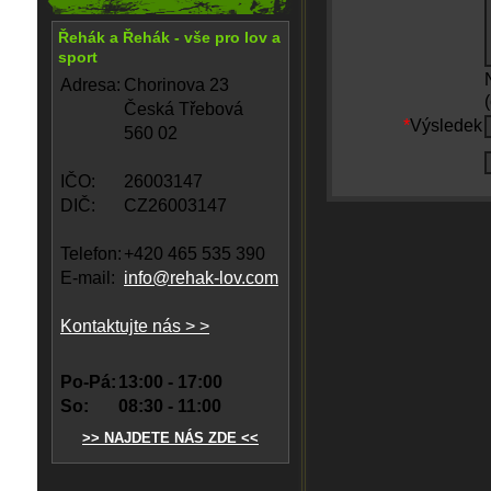
Řehák a Řehák - vše pro lov a
sport
Adresa:
Chorinova 23
Česká Třebová
*
Výsledek
560 02
IČO:
26003147
DIČ:
CZ26003147
Telefon:
+420 465 535 390
E-mail:
info@rehak-lov.com
Kontaktujte nás > >
Po-Pá:
13:00 - 17:00
So:
08:30 - 11:00
>> NAJDETE NÁS ZDE <<