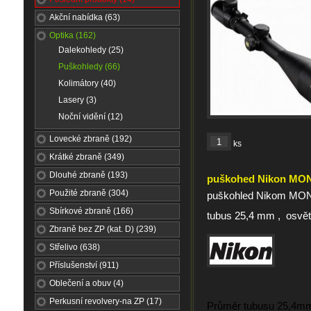
Akční nabídka (63)
Optika (162)
Dalekohledy (25)
Puškohledy (66)
Kolimátory (40)
Lasery (3)
Noční vidění (12)
Lovecké zbraně (192)
ks
Krátké zbraně (349)
Dlouhé zbraně (193)
puškohed Nikon MON
Použité zbraně (304)
puškohled Nikom MON
Sbírkové zbraně (166)
tubus 25,4 mm , osvět
Zbraně bez ZP (kat. D) (239)
Střelivo (638)
Příslušenství (911)
Oblečení a obuv (4)
Perkusní revolvery-na ZP (17)
Průměr tubusu 25,4mm s