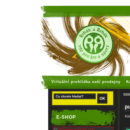
faux rolex
Virtuální prohlídka naší prodejny
K
www.
p
Kód
E-SHOP
Poslední produkty (14)