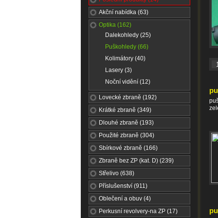
Akční nabídka (63)
Optika (162)
Dalekohledy (25)
Puškohledy (66)
Kolimátory (40)
Lasery (3)
Noční vidění (12)
pu
Lovecké zbraně (192)
puš
ze
Krátké zbraně (349)
Dlouhé zbraně (193)
Použité zbraně (304)
Sbírkové zbraně (166)
Zbraně bez ZP (kat. D) (239)
Střelivo (638)
Příslušenství (911)
Oblečení a obuv (4)
pu
Perkusní revolvery-na ZP (17)