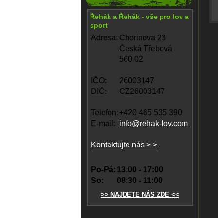
Řehák a Řehák - vše pro lov a
sport
Adresa:
Chorinova 23
Česká Třebová
560 02
IČO:
26003147
DIČ:
CZ26003147
Telefon:
+420 465 535 390
E-mail:
info@rehak-lov.com
Kontaktujte nás > >
Po-Pá:
13:00 - 17:00
So:
08:30 - 11:00
>> NAJDETE NÁS ZDE <<