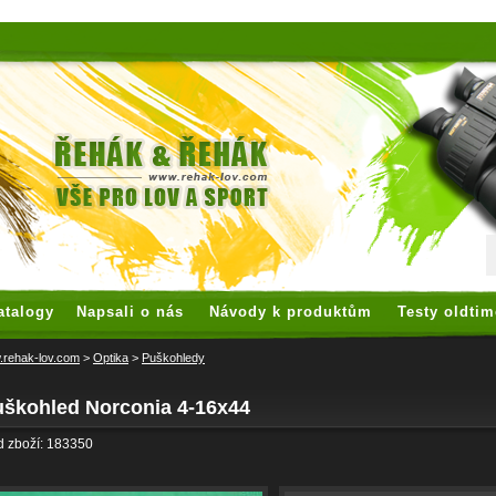
 watches
replica watches
hoogwaardige nep Rolex
replica rolex
atalogy
Napsali o nás
Návody k produktům
Testy oldtim
rehak-lov.com
>
Optika
>
Puškohledy
uškohled Norconia 4-16x44
 zboží: 183350