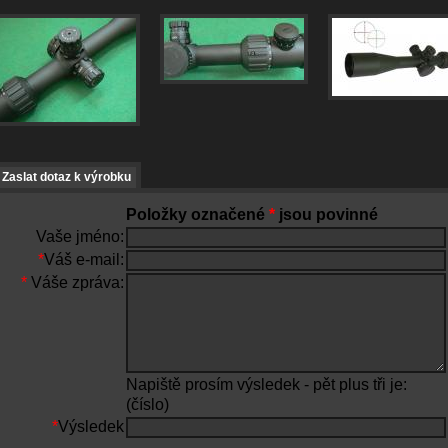
Zaslat dotaz k výrobku
Položky označené
*
jsou povinné
Vaše jméno:
*
Váš e-mail:
*
Váše zpráva:
Napiště prosím výsledek - pět plus tři je:
(číslo)
*
Výsledek