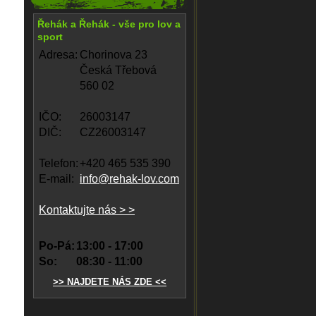
Řehák a Řehák - vše pro lov a
sport
Adresa:
Chorinova 23
Česká Třebová
560 02
IČO:
26003147
DIČ:
CZ26003147
Telefon:
+420 465 535 390
E-mail:
info@rehak-lov.com
Kontaktujte nás > >
Po-Pá:
13:00 - 17:00
So:
08:30 - 11:00
>> NAJDETE NÁS ZDE <<