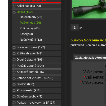
Akční nabídka (63)
Optika (162)
Dalekohledy (25)
Puškohledy (66)
ks
Kolimátory (40)
Lasery (3)
Noční vidění (12)
puškoh.Norconia 4-1
puškohled Norconia 4-16x
Lovecké zbraně (192)
Krátké zbraně (349)
Zaslat dotaz k výrobku
Dlouhé zbraně (193)
Použité zbraně (304)
Vaše jméno:
Sbírkové zbraně (167)
*
Váš e-mail:
Zbraně bez ZP (kat. D) (239)
*
Váše zpráva:
Střelivo (638)
Příslušenství (911)
Oblečení a obuv (4)
Perkusní revolvery-na ZP (17)