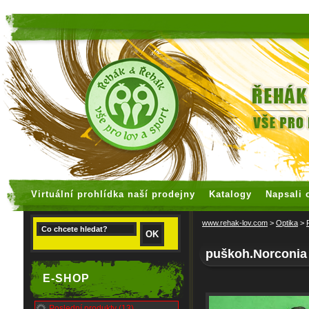
faux rolex watches
replica watches
Virtuální prohlídka naší prodejny
Katalogy
Napsali 
www.rehak-lov.com
>
Optika
>
puškoh.Norconia
E-SHOP
Poslední produkty (13)