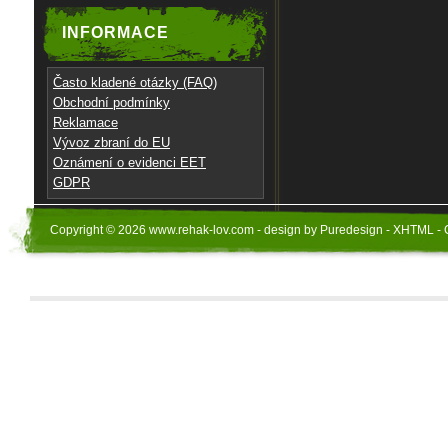
INFORMACE
Často kladené otázky (FAQ)
Obchodní podmínky
Reklamace
Vývoz zbraní do EU
Oznámení o evidenci EET
GDPR
Copyright © 2026 www.rehak-lov.com - design by Puredesign - XHTML - 