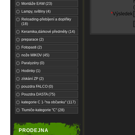
Montáže EAW (23)
Lampy, svítilny (4)
*
Výsledek
Reloading-přebíjení a doplňky
(18)
Keramika,dárkové předměty (14)
preparace (2)
Fotopasti (2)
nože MIKOV (45)
Paralyzéry (0)
Hodinky (1)
získání ZP (2)
pouzdra FALCO (0)
Pouzdra DASTA (75)
kategorie C 1-"na občanku" (117)
Tlumiče-kategorie "C" (28)
PRODEJNA