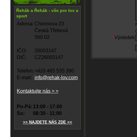
Řehák a Řehák - vše pro lov a
sport
Adresa:
Chorinova 23
Česká Třebová
560 02
*
Výsledek
IČO:
26003147
DIČ:
CZ26003147
Telefon:
+420 465 535 390
E-mail:
info@rehak-lov.com
Kontaktujte nás > >
Po-Pá:
13:00 - 17:00
So:
08:30 - 11:00
>> NAJDETE NÁS ZDE <<