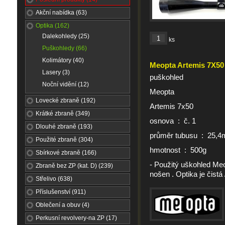
Akční nabídka (63)
Optika (162)
Dalekohledy (25)
ks
Puškohledy (66)
Kolimátory (40)
Meopta Artemis 7X50
Lasery (3)
puškohled
Noční vidění (12)
Meopta
Lovecké zbraně (192)
Artemis 7x50
Krátké zbraně (349)
osnova : č. 1
Dlouhé zbraně (193)
průměr tubusu : 25,
Použité zbraně (304)
hmotnost : 500g
Sbírkové zbraně (166)
- Použitý uškohled Meo
Zbraně bez ZP (kat. D) (239)
nošen . Optika je čistá 
Střelivo (638)
Příslušenství (911)
Oblečení a obuv (4)
Perkusní revolvery-na ZP (17)