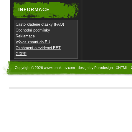
INFORMACE
Často kladené otázky (FAQ)
Obchodní podmínky
Reklamace
Vývoz zbraní do EU
Oznámení o evidenci EET
GDPR
Copyright © 2026 www.rehak-lov.com - design by Puredesign - XHTML - 