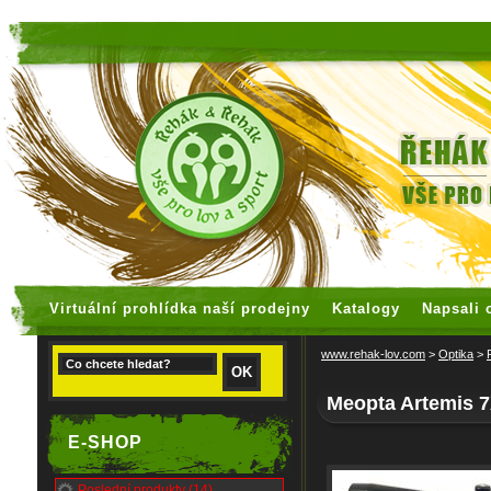
faux rolex watches
replica watches
Virtuální prohlídka naší prodejny
Katalogy
Napsali 
www.rehak-lov.com
>
Optika
>
Meopta Artemis 
E-SHOP
Poslední produkty (14)