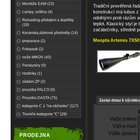
Montáže EAW (23)
Tradiční prověřená řa
konstrukcí má tubus z 
Lampy, svítilny (4)
odolnými proti rázům 
Reloading-přebíjení a doplňky
teplot. Klasický styl je
(18)
začátečníky, středně p
Keramika,dárkové předměty (14)
Meopta Artemis 7X50 
preparace (2)
Fotopasti (2)
nože MIKOV (45)
Paralyzéry (0)
Hodinky (1)
získání ZP (2)
pouzdra FALCO (0)
Pouzdra DASTA (75)
Zaslat dotaz k výrobku
kategorie C 1-"na občanku" (117)
Tlumiče-kategorie "C" (28)
Vaše jméno:
*
Váš e-mail:
*
Váše zpráva:
PRODEJNA