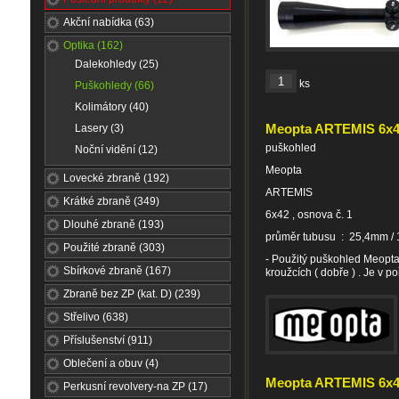
Akční nabídka (63)
Optika (162)
Dalekohledy (25)
ks
Puškohledy (66)
Kolimátory (40)
Meopta ARTEMIS 6x
Lasery (3)
puškohled
Noční vidění (12)
Meopta
Lovecké zbraně (192)
ARTEMIS
Krátké zbraně (349)
6x42 , osnova č. 1
Dlouhé zbraně (193)
průměr tubusu : 25,4mm / 
Použité zbraně (303)
- Použitý puškohled Meopta
Sbírkové zbraně (167)
kroužcích ( dobře ) . Je v po
Zbraně bez ZP (kat. D) (239)
Střelivo (638)
Příslušenství (911)
Oblečení a obuv (4)
Meopta ARTEMIS 6x42 
Perkusní revolvery-na ZP (17)