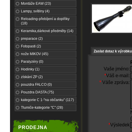
Montáže EAW (23)
Lampy, svítilny (4)
Reloading-přebíjení a doplňky
(18)
Keramika,dárkové předměty (14)
preparace (2)
Fotopasti (2)
Zaslat dotaz k výrobku
nože MIKOV (45)
Paralyzéry (0)
Vaše jméno:
Hodinky (1)
*
Váš e-mail:
získání ZP (2)
*
Váše zpráva:
pouzdra FALCO (0)
Pouzdra DASTA (75)
kategorie C 1-"na občanku" (117)
Tlumiče-kategorie "C" (28)
*
Výsledek
PRODEJNA