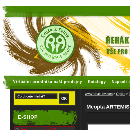
faux rolex watches
replica watches
Virtuální prohlídka naší prodejny
Katalogy
Napsali 
www.rehak-lov.com
>
Optika
>
Meopta ARTEMIS
E-SHOP
Poslední produkty (12)