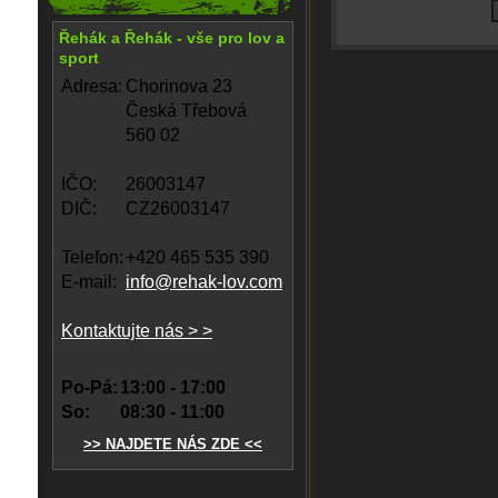
Řehák a Řehák - vše pro lov a
sport
Adresa:
Chorinova 23
Česká Třebová
560 02
IČO:
26003147
DIČ:
CZ26003147
Telefon:
+420 465 535 390
E-mail:
info@rehak-lov.com
Kontaktujte nás > >
Po-Pá:
13:00 - 17:00
So:
08:30 - 11:00
>> NAJDETE NÁS ZDE <<