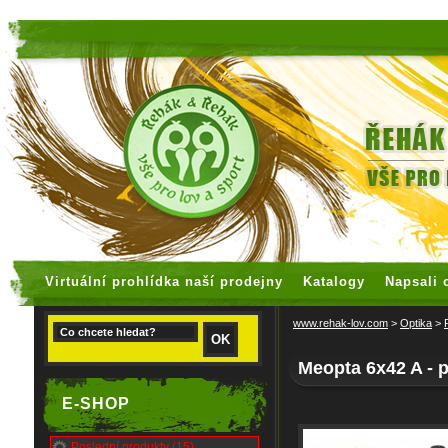
faux rolex watches
replica watches
Virtuální prohlídka naší prodejny
Katalogy
Napsali 
www.rehak-lov.com
>
Optika
>
Meopta 6x42 A - 
E-SHOP
Poslední produkty (15)