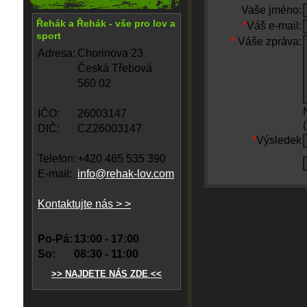
Vaše jméno:
Řehák a Řehák - vše pro lov a
*
Váš e-mail:
sport
*
Váše zpráva:
Adresa:
Chorinova 23
Česká Třebová
560 02
IČO:
26003147
DIČ:
CZ26003147
*
Výsledek
Telefon:
+420 465 535 390
E-mail:
info@rehak-lov.com
Kontaktujte nás > >
Po-Pá:
13:00 - 17:00
So:
08:30 - 11:00
>> NAJDETE NÁS ZDE <<