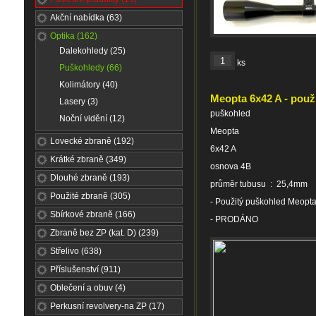
Akční nabídka (63)
Optika (162)
Dalekohledy (25)
ks
Puškohledy (66)
Kolimátory (40)
Meopta 6x42 A - použ
Lasery (3)
puškohled
Noční vidění (12)
Meopta
Lovecké zbraně (192)
6x42 A
Krátké zbraně (349)
osnova 4B
Dlouhé zbraně (193)
průměr tubusu : 25,4mm
Použité zbraně (305)
- Použitý puškohled Meopta 
Sbírkové zbraně (166)
- PRODÁNO
Zbraně bez ZP (kat. D) (239)
Střelivo (638)
Příslušenství (911)
Oblečení a obuv (4)
Perkusní revolvery-na ZP (17)