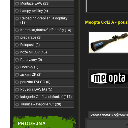
Montáže EAW (23)
Lampy, svítilny (4)
Reloading-přebíjení a doplňky
Meopta 6x42 A - použi
(18)
Keramika,dárkové předměty (14)
preparace (2)
Fotopasti (2)
nože MIKOV (45)
Paralyzéry (0)
Hodinky (1)
získání ZP (2)
pouzdra FALCO (0)
Pouzdra DASTA (75)
kategorie C 1-"na občanku" (117)
Tlumiče-kategorie "C" (28)
Zaslat dotaz k výrobku
PRODEJNA