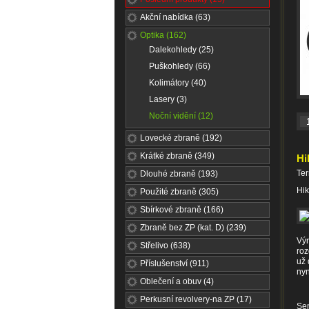
Akční nabídka (63)
Optika (162)
Dalekohledy (25)
Puškohledy (66)
Kolimátory (40)
Lasery (3)
Noční vidění (12)
Lovecké zbraně (192)
Krátké zbraně (349)
Hi
Te
Dlouhé zbraně (193)
Hik
Použité zbraně (305)
Sbírkové zbraně (166)
Zbraně bez ZP (kat. D) (239)
Výr
Střelivo (638)
roz
už 
Příslušenství (911)
nyn
Oblečení a obuv (4)
Perkusní revolvery-na ZP (17)
Sen