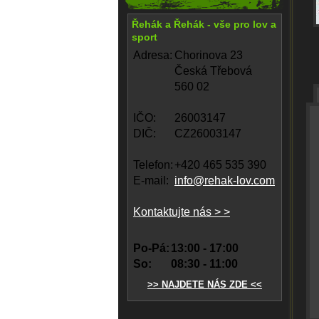
Řehák a Řehák - vše pro lov a
sport
Adresa:
Chorinova 23
Česká Třebová
560 02
IČO:
26003147
DIČ:
CZ26003147
Telefon:
+420 465 535 390
E-mail:
info@rehak-lov.com
Kontaktujte nás > >
Po-Pá:
13:00 - 17:00
So:
08:30 - 11:00
>> NAJDETE NÁS ZDE <<