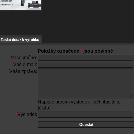
Zaslat dotaz k výrobku
Položky označené
*
jsou povinné
Vaše jméno:
*
Váš e-mail:
*
Váše zpráva:
Napiště prosím výsledek - pět plus tři je:
(číslo)
*
Výsledek