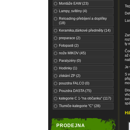
Montáže EAW (23)
Tep
Lampy, svítilny (4)
Det
Reloading-přebíjení a doplňky
La
(18)
Keramika,dárkové předměty (14)
Zam
preparace (2)
roz
ty 
Fotopasti (2)
Čoč
nože MIKOV (45)
až 
nab
Paralyzéry (0)
Je
Hodinky (1)
S v
získání ZP (2)
při
mob
pouzdra FALCO (0)
Dis
Pouzdra DASTA (75)
vho
kategorie C 1-"na občanku" (117)
ion
sp
Tlumiče-kategorie "C" (28)
Hi
PRODEJNA