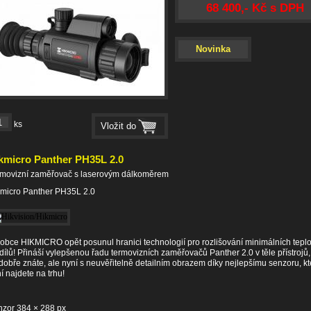
68 400,- Kč s DPH
Novinka
ks
kmicro Panther PH35L 2.0
rmovizní zaměřovač s laserovým dálkoměrem
micro Panther PH35L 2.0
obce HIKMICRO opět posunul hranici technologií pro rozlišování minimálních teplo
dílů! Přináší vylepšenou řadu termovizních zaměřovačů Panther 2.0 v těle přístrojů,
dobře znáte, ale nyní s neuvěřitelně detailním obrazem díky nejlepšímu senzoru, kt
í najdete na trhu!
zor 384 × 288 px