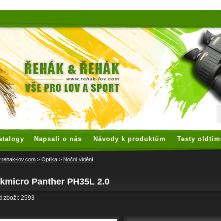
 watches
replica watches
hoogwaardige nep Rolex
replica rolex
atalogy
Napsali o nás
Návody k produktům
Testy oldtim
rehak-lov.com
>
Optika
>
Noční vidění
ikmicro Panther PH35L 2.0
 zboží: 2593