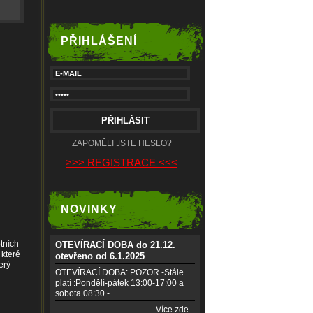
PŘIHLÁŠENÍ
ZAPOMĚLI JSTE HESLO?
>>> REGISTRACE <<<
NOVINKY
tních
OTEVÍRACÍ DOBA do 21.12.
 které
otevřeno od 6.1.2025
erý
OTEVÍRACÍ DOBA: POZOR -Stále
platí :Pondělí-pátek 13:00-17:00 a
sobota 08:30 - ...
Více zde...