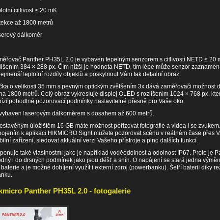
lotní citlivost ≤ 20 mK
ekce až 1800 metrů
serový dálkoměr
ěřovač Panther PH35L 2.0 je vybaven tepelným senzorem s citlivostí NETD ≤ 20 
lišením 384 × 288 px. Čím nižší je hodnota NETD, tím lépe může senzor zaznamená
nejmenší teplotní rozdíly objektů a poskytnout Vám tak detailní obraz.
ka o velikosti 35 mm s pevným optickým zvětšením 3x dává zaměřovači možnost 
na 1800 metrů. Celý obraz vykresluje displej OLED s rozlišením 1024 × 768 px, kte
ízí pohodlné pozorovací podmínky nastavitelné přesně pro Vaše oko.
 vybaven laserovým dálkoměrem s dosahem až 600 metrů.
estavěným úložištěm 16 GB máte možnost pořizovat fotografie a videa i se zvukem
pojením k aplikaci HIKMICRO Sight můžete pozorovat scénu v reálném čase přes 
ilní zařízení, sledovat aktuální verzi Vašeho přístroje a plno dalších funkcí.
ponuje také vlastnostmi jako je například voděodolnost a odolnost IP67. Proto je P
dný i do drsných podmínek jako jsou déšť a sníh. O napájení se stará jedna výměn
 baterie a je možné dobíjení využít i externí zdroj (powerbanku). Šetří baterii díky r
ánku.
kmicro Panther PH35L 2.0 - fotogalerie