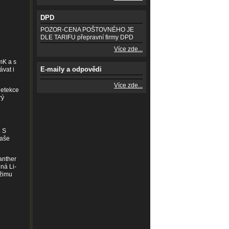
DPD
POZOR-CENA POŠTOVNÉHO JE
DLE TARIFU přepravní firmy DPD
Více zde...
mK a s
E-maily a odpovědi
vat i
Více zde...
detekce
rý
. S
Vaše
anther
ná Li-
ežimu