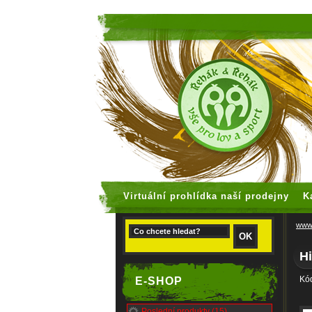
faux rolex
Virtuální prohlídka naší prodejny
K
www.
H
Kód
E-SHOP
Poslední produkty (15)