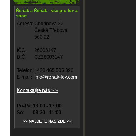
Řehák a Řehák - vše pro lov a
sport
Adresa:
Chorinova 23
Česká Třebová
560 02
IČO:
26003147
DIČ:
CZ26003147
Telefon:
+420 465 535 390
E-mail:
info@rehak-lov.com
Kontaktujte nás > >
Po-Pá:
13:00 - 17:00
So:
08:30 - 11:00
>> NAJDETE NÁS ZDE <<