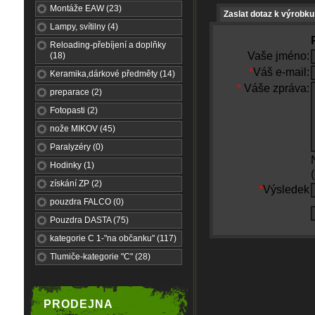
Montáže EAW (23)
Zaslat dotaz k výrobku
Lampy, svítilny (4)
Reloading-přebíjení a doplňky
Vaše jméno:
(18)
*
Váš e-mail:
Keramika,dárkové předměty (14)
*
Váše zpráva:
preparace (2)
Fotopasti (2)
nože MIKOV (45)
Paralyzéry (0)
Hodinky (1)
získání ZP (2)
*
Výsledek
pouzdra FALCO (0)
Pouzdra DASTA (75)
kategorie C 1-"na občanku" (117)
Tlumiče-kategorie "C" (28)
PRODEJNA