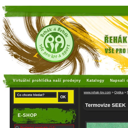
faux rolex watches
replica watches
Virtuální prohlídka naší prodejny
Katalogy
Napsali 
www.rehak-lov.com
>
Optika
>
Termovize SEEK
E-SHOP
Poslední produkty (14)