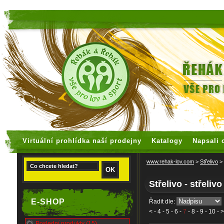
faux rolex watches
replica watches
Virtuální prohlídka naší prodejny
Katalogy
Napsali 
www.rehak-lov.com
>
Střelivo
>
Střelivo - střeliv
E-SHOP
Řadit dle:
<
-
4
-
5
-
6
-
7
-
8
-
9
-
10
- >
Poslední produkty (15)