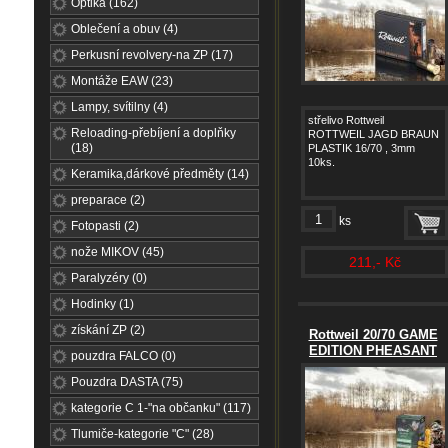
Optika (162)
Oblečení a obuv (4)
Perkusní revolvery-na ZP (17)
Montáže EAW (23)
Lampy, svítilny (4)
střelivo Rottweil
Reloading-přebíjení a doplňky
ROTTWEIL JAGD BRAUN
(18)
PLASTIK 16/70 , 3mm
10ks.
Keramika,dárkové předměty (14)
preparace (2)
ks
Fotopasti (2)
nože MIKOV (45)
211,- Kč
Paralyzéry (0)
Hodinky (1)
získání ZP (2)
Rottweil 20/70 GAME
EDITION PHEASANT
pouzdra FALCO (0)
Pouzdra DASTA (75)
kategorie C 1-"na občanku" (117)
Tlumiče-kategorie "C" (28)