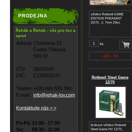
střelivo Rottweil GAME
PRODEJNA
EDITION PHEASANT
20/70 , 2, 7mm 25ks.
Řehák a Řehák - vše pro lov a
sport
Adresa:
Chorinova 23
ks
Česká Třebová
560 02
445,- Kč
IČO:
26003147
DIČ:
CZ26003147
Rottweil Steel Game
12/70
Telefon:
+420 465 535 390
E-mail:
info@rehak-lov.com
Kontaktujte nás > >
Po-Pá:
13:00 - 17:00
brokové střelivo Rottweil
So:
08:30 - 11:00
Steel Game HV 12/70 ,