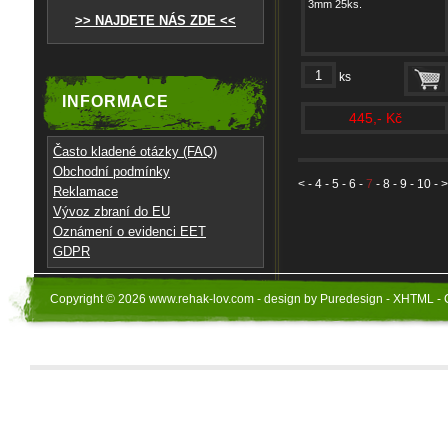
3mm 25ks.
>> NAJDETE NÁS ZDE <<
ks
INFORMACE
445,- Kč
Často kladené otázky (FAQ)
Obchodní podmínky
<
-
4
-
5
-
6
-
7
-
8
-
9
-
10
- >
Reklamace
Vývoz zbraní do EU
Oznámení o evidenci EET
GDPR
Copyright © 2026 www.rehak-lov.com - design by Puredesign - XHTML - 