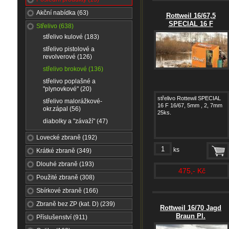
Akční nabídka (63)
Rottweil 16/67,5
SPECIAL 16 F
Střelivo (638)
střelivo kulové (183)
střelivo pistolové a
revolverové (126)
střelivo brokové (136)
střelivo poplašné a
"plynovkové" (20)
střelivo Rottewil SPECIAL
střelivo malorážkové-
16 F 16/67, 5mm , 2, 7mm
okr.zápal (56)
25ks.
diabolky a "závaží" (47)
Lovecké zbraně (192)
ks
Krátké zbraně (349)
Dlouhé zbraně (193)
475,- Kč
Použité zbraně (308)
Sbírkové zbraně (166)
Zbraně bez ZP (kat. D) (239)
Rottweil 16/70 Jagd
Braun Pl.
Příslušenství (911)