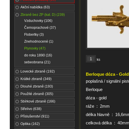
Akční nabídka (63)
Zbraně bez ZP (kat. D) (239)
Vzduchovky (106)
Černoprachové (37)
Flobertky (3)
Znehodnocené (1)
Plynovky (47)
do roku 1890 (16)
ks
sebeobrana (21)
Lovecké zbraně (192)
Berloque dóza - Gold
Krátké zbraně (349)
poplašná / signální pist
Dlouhé zbraně (193)
Berloque
Použité zbraně (305)
dóza - gold
Sbírkové zbraně (166)
ráže : 2mm
Střelivo (638)
délka hlavně : 16,6m
Příslušenství (911)
celková délka : 40m
Optika (162)