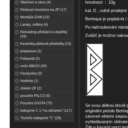
hmotnost : 10g
Oblečení a obuv (4)
Perkusní revolvery-na ZP (17)
kat. D , volně prodejné 
Montáže EAW (23)
Berloque je poplašná / 
Lampy, svítilny (4)
Po našroubování násta
Reloading-přebíjení a doplňky
Zvlášť je možno nakoup
(18)
Keramika,dárkové předměty (14)
preparace (2)
Fotopasti (2)
nože MIKOV (45)
Paralyzéry (0)
Hodinky (1)
získání ZP (2)
pouzdra FALCO (0)
Pouzdra DASTA (75)
Se svou délkou těsně po
originální pistole Berl
kategorie C 1-"na občanku" (117)
zároveň efektní slepou 
Tlumiče-kategorie "C" (28)
vyhledávaným sběratel
Zde v luxusní verzi po