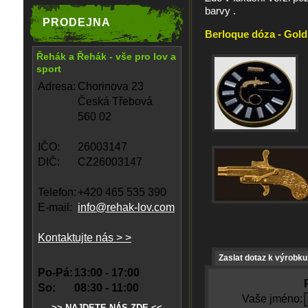
barvy .
PRODEJNA
Berloque dóza - Gold 
Řehák a Řehák - vše pro lov a
sport
Adresa:
Chorinova 23
Česká Třebová
560 02
IČO:
26003147
DIČ:
CZ26003147
Telefon:
+420 465 535 390
E-mail:
info@rehak-lov.com
Kontaktujte nás > >
Zaslat dotaz k výrobku
Po-Pá:
13:00 - 17:00
So:
08:30 - 11:00
Vaše jméno:
>> NAJDETE NÁS ZDE <<