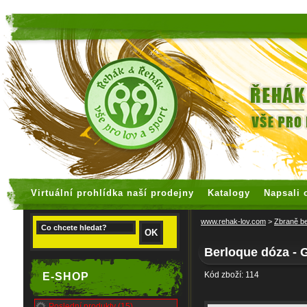
faux rolex watches
replica watches
Virtuální prohlídka naší prodejny
Katalogy
Napsali 
www.rehak-lov.com
>
Zbraně be
Berloque dóza - 
Kód zboží: 114
E-SHOP
Poslední produkty (15)