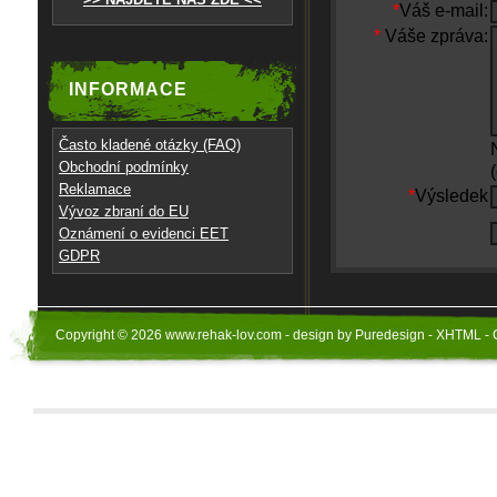
*
Váš e-mail:
*
Váše zpráva:
INFORMACE
Často kladené otázky (FAQ)
Obchodní podmínky
Reklamace
*
Výsledek
Vývoz zbraní do EU
Oznámení o evidenci EET
GDPR
Copyright © 2026 www.rehak-lov.com - design by Puredesign - XHTML - 