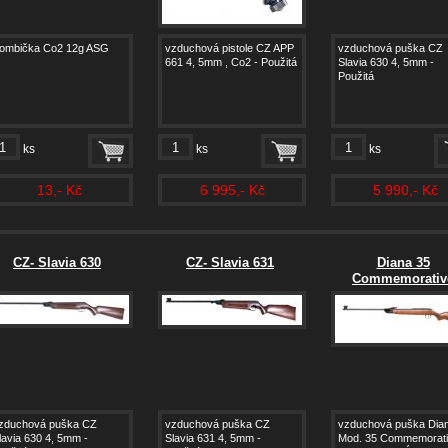
ombička Co2 12g ASG
vzduchová pistole CZ APP
vzduchová puška CZ
661 4, 5mm , Co2 - Použitá
Slavia 630 4, 5mm -
Použitá
ks
ks
ks
13,- Kč
6 995,- Kč
5 990,- Kč
CZ- Slavia 630
CZ- Slavia 631
Diana 35
Commemorativ
zduchová puška CZ
vzduchová puška CZ
vzduchová puška Dia
lavia 630 4, 5mm -
Slavia 631 4, 5mm -
Mod. 35 Commemorati