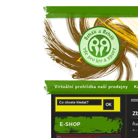
faux rolex
Virtuální prohlídka naší prodejny
K
www.
Zb
E-SHOP
Řad
<
-
Poslední produkty (14)