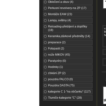
Oblečení a obuv (4)
Perkusní revolvery-na ZP (17)
Montáže EAW (23)
Lampy, svítilny (4)
Reloading-přebíjení a doplňky
v
(18)
B
5
Keramika,dárkové předměty (14)
preparace (2)
Fotopasti (2)
nože MIKOV (45)
Paralyzéry (0)
Hodinky (1)
získání ZP (2)
pouzdra FALCO (0)
Pouzdra DASTA (75)
kategorie C 1-"na občanku" (117)
Tlumiče-kategorie "C" (28)