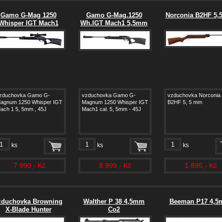
Gamo G-Mag 1250
Gamo G-Mag.1250
Norconia B2HF 5
Whisper IGT Mach1
Wh.IGT Mach1 5,5mm
zduchovka Gamo G-
vzduchovka Gamo G-
vzduchovka Norconia
agnum 1250 Whisper IGT
Magnum 1250 Whisper IGT
B2HF 5, 5 mm
ach 1 5, 5mm , 45J
Mach1 cal. 5, 5mm - 45J
ks
ks
ks
7 990,- Kč
8 999,- Kč
1 895,- Kč
zduchovka Browning
Walther P 38 4,5mm
Beeman P17 4,
X-Blade Hunter
Co2