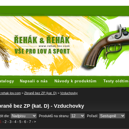
 watches
replica watches
hoogwaardige nep Rolex
replica rolex
atalogy
Napsali o nás
Návody k produktům
Testy oldtim
rehak-lov.com
>
Zbraně bez ZP (kat. D)
>
Vzduchovky
raně bez ZP (kat. D) - Vzduchovky
it dle:
Produktů na stranu:
Pořadí:
1
-
2
-
3
-
4
-
5
-
6
-
7
- >