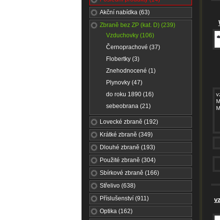
Akční nabídka (63)
Zbraně bez ZP (kat. D) (239)
Vzduchovky (106)
Černoprachové (37)
Flobertky (3)
Znehodnocené (1)
Plynovky (47)
do roku 1890 (16)
v
M
sebeobrana (21)
M
Lovecké zbraně (192)
Krátké zbraně (349)
Dlouhé zbraně (193)
Použité zbraně (304)
Sbírkové zbraně (166)
Střelivo (638)
Příslušenství (911)
v
Optika (162)