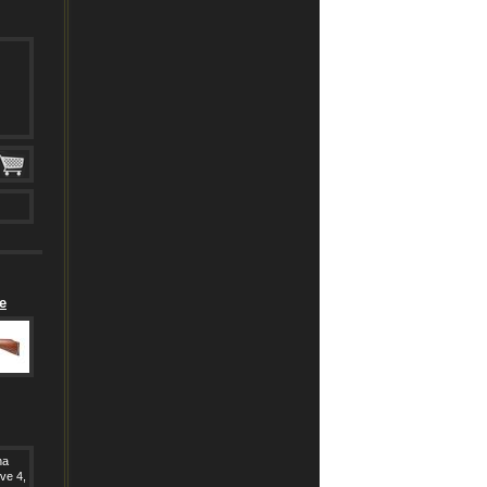
e
na
ve 4,