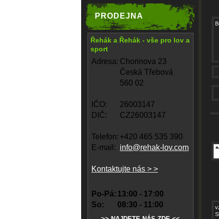
PRODEJNA
B
Řehák a Řehák - vše pro lov a
sport
Adresa:
Chorinova 23
Česká Třebová
560 02
IČO:
26003147
DIČ:
CZ26003147
Telefon:
+420 465 535 390
E-mail:
info@rehak-lov.com
Kontaktujte nás > >
Po-Pá:
13:00 - 17:00
So:
08:30 - 11:00
v
S
>> NAJDETE NÁS ZDE <<