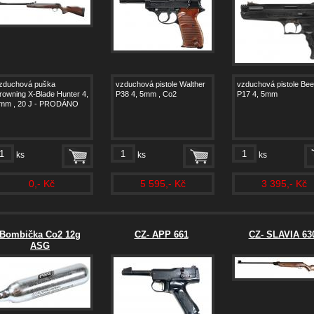
zduchová puška
vzduchová pistole Walther
vzduchová pistole Be
rowning X-Blade Hunter 4,
P38 4, 5mm , Co2
P17 4, 5mm
mm , 20 J - PRODÁNO
ks
ks
ks
0,- Kč
5 595,- Kč
3 395,- Kč
Bombička Co2 12g
CZ- APP 661
CZ- SLAVIA 63
ASG