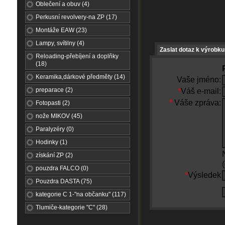
Oblečení a obuv (4)
Perkusní revolvery-na ZP (17)
Montáže EAW (23)
Lampy, svítilny (4)
Zaslat dotaz k výrobku
Reloading-přebíjení a doplňky
(18)
Keramika,dárkové předměty (14)
Vaše jméno:
preparace (2)
*
Váš e-mail:
*
Váše zpráva:
Fotopasti (2)
nože MIKOV (45)
Paralyzéry (0)
Hodinky (1)
získání ZP (2)
pouzdra FALCO (0)
*
Výsledek
Pouzdra DASTA (75)
kategorie C 1-"na občanku" (117)
Tlumiče-kategorie "C" (28)