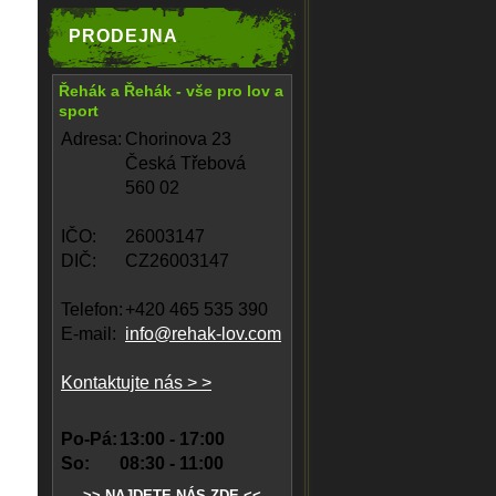
PRODEJNA
Řehák a Řehák - vše pro lov a
sport
Adresa:
Chorinova 23
Česká Třebová
560 02
IČO:
26003147
DIČ:
CZ26003147
Telefon:
+420 465 535 390
E-mail:
info@rehak-lov.com
Kontaktujte nás > >
Po-Pá:
13:00 - 17:00
So:
08:30 - 11:00
>> NAJDETE NÁS ZDE <<