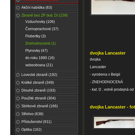
Akční nabídka (63)
Zbraně bez ZP (kat. D) (239)
Vzduchovky (106)
Černoprachové (37)
Flobertky (3)
Znehodnocené (1)
Plynovky (47)
dvojka Lancaster
do roku 1890 (16)
dvojka
sebeobrana (21)
Lancaster
- vyrobena v Belgii
Lovecké zbraně (192)
- ZNEHODNOCENÁ
Krátké zbraně (349)
- kat. D , volně prodejná od 
Dlouhé zbraně (193)
Použité zbraně (304)
Sbírkové zbraně (166)
dvojka Lancaster - fo
Střelivo (638)
Příslušenství (911)
Optika (162)