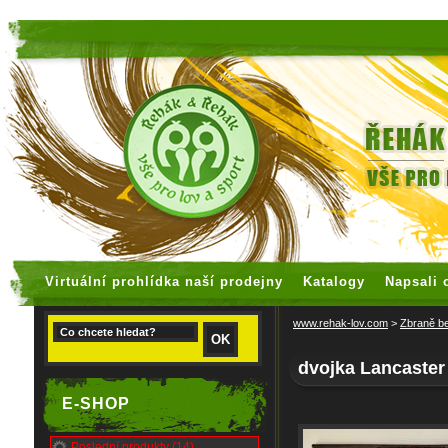
faux rolex watches
replica watches
Virtuální prohlídka naší prodejny
Katalogy
Napsali 
www.rehak-lov.com
>
Zbraně be
dvojka Lancaster
E-SHOP
Poslední produkty (14)