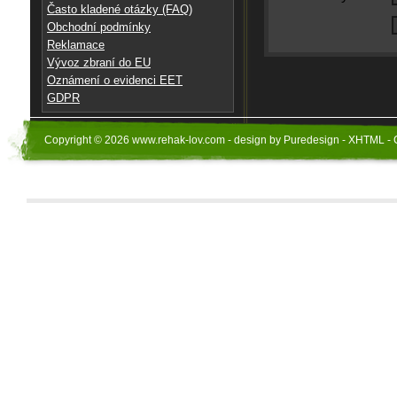
Často kladené otázky (FAQ)
Obchodní podmínky
Reklamace
Vývoz zbraní do EU
Oznámení o evidenci EET
GDPR
Copyright © 2026 www.rehak-lov.com - design by Puredesign - XHTML - 