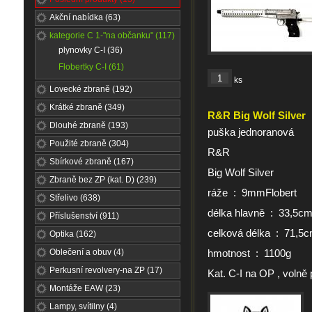
Akční nabídka (63)
kategorie C 1-"na občanku" (117)
plynovky C-I (36)
Flobertky C-I (61)
ks
Lovecké zbraně (192)
Krátké zbraně (349)
R&R Big Wolf Silver
Dlouhé zbraně (193)
puška jednoranová
Použité zbraně (304)
R&R
Sbírkové zbraně (167)
Big Wolf Silver
Zbraně bez ZP (kat. D) (239)
ráže : 9mmFlobert
Střelivo (638)
délka hlavně : 33,5c
Příslušenství (911)
celková délka : 71,5
Optika (162)
Oblečení a obuv (4)
hmotnost : 1100g
Perkusní revolvery-na ZP (17)
Kat. C-I na OP , volně p
Montáže EAW (23)
Lampy, svítilny (4)