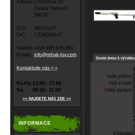
Adresa:
Chorinova 23
Česká Třebová
560 02
IČO:
26003147
DIČ:
CZ26003147
Telefon:
+420 465 535 390
E-mail:
info@rehak-lov.com
Zaslat dotaz k výrobku
Kontaktujte nás > >
Vaše jméno:
*
Váš e-mail:
Po-Pá:
13:00 - 17:00
So:
08:30 - 11:00
*
Váše zpráva:
>> NAJDETE NÁS ZDE <<
INFORMACE
*
Výsledek