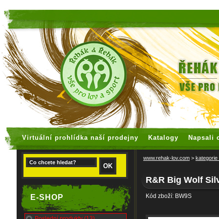
faux rolex watches
replica watches
Virtuální prohlídka naší prodejny
Katalogy
Napsali 
www.rehak-lov.com
>
kategorie
R&R Big Wolf Sil
Kód zboží: BW9S
E-SHOP
Poslední produkty (13)