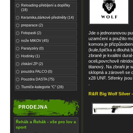
Reloading-přebíjení a doplňky
(18)
Keramika,dárkové předměty (14)
preparace (2)
Jde o jednoranovou puš
Fotopasti (2)
uzamčení a použito mo
nože MIKOV (45)
komora je přizpůsobena
Paralyzéry (0)
(kule,špička a dlouhá b
zbraně je kvalitní dural
Hodinky (1)
oceli,povrchově nitrido
získání ZP (2)
titanový. Na zbraňi je w
pouzdra FALCO (0)
sklopná a zároveň se d
x28 UNF. Střenky jsou
Pouzdra DASTA (75)
.
Tlumiče-kategorie "C" (28)
R&R Big Wolf Silver -
PRODEJNA
Řehák a Řehák - vše pro lov a
sport