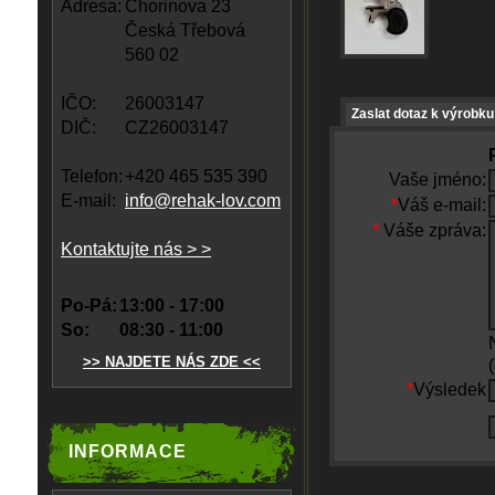
Adresa:
Chorinova 23
Česká Třebová
560 02
IČO:
26003147
Zaslat dotaz k výrobku
DIČ:
CZ26003147
Telefon:
+420 465 535 390
Vaše jméno:
E-mail:
info@rehak-lov.com
*
Váš e-mail:
*
Váše zpráva:
Kontaktujte nás > >
Po-Pá:
13:00 - 17:00
So:
08:30 - 11:00
>> NAJDETE NÁS ZDE <<
*
Výsledek
INFORMACE