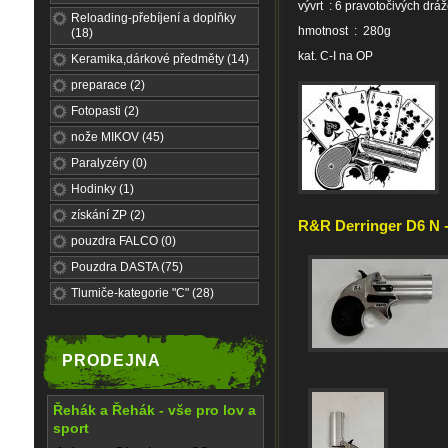
vývrt : 6 pravotočivých drá
Reloading-přebíjení a doplňky
hmotnost : 280g
(18)
kat. C-I na OP
Keramika,dárkové předměty (14)
preparace (2)
Fotopasti (2)
nože MIKOV (45)
Paralyzéry (0)
Hodinky (1)
získání ZP (2)
R&R Derringer D6 N -
pouzdra FALCO (0)
Pouzdra DASTA (75)
Tlumiče-kategorie "C" (28)
PRODEJNA
Řehák a Řehák - vše pro lov a
sport