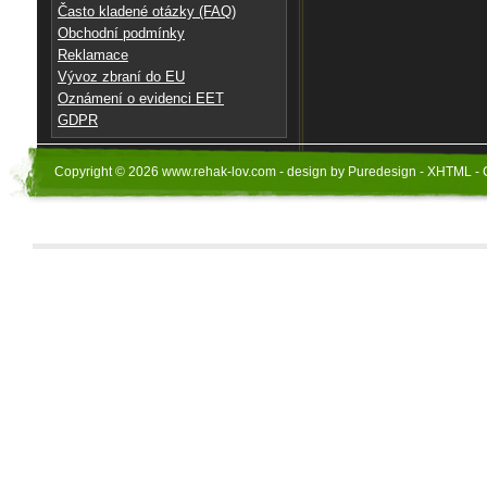
Často kladené otázky (FAQ)
Obchodní podmínky
Reklamace
Vývoz zbraní do EU
Oznámení o evidenci EET
GDPR
Copyright © 2026 www.rehak-lov.com - design by Puredesign - XHTML - 