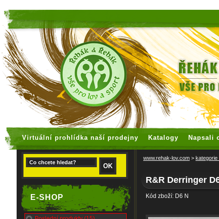
faux rolex watches
replica watches
Virtuální prohlídka naší prodejny
Katalogy
Napsali 
www.rehak-lov.com
>
kategorie
R&R Derringer D
Kód zboží: D6 N
E-SHOP
Poslední produkty (15)