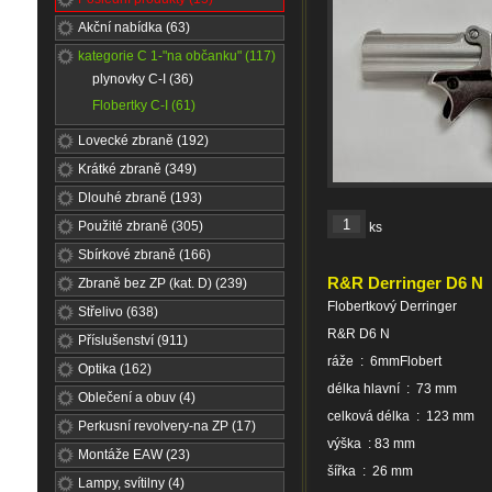
Akční nabídka (63)
kategorie C 1-"na občanku" (117)
plynovky C-I (36)
Flobertky C-I (61)
Lovecké zbraně (192)
Krátké zbraně (349)
Dlouhé zbraně (193)
Použité zbraně (305)
ks
Sbírkové zbraně (166)
R&R Derringer D6 N
Zbraně bez ZP (kat. D) (239)
Flobertkový Derringer
Střelivo (638)
R&R D6 N
Příslušenství (911)
ráže : 6mmFlobert
Optika (162)
délka hlavní : 73 mm
Oblečení a obuv (4)
celková délka : 123 mm
Perkusní revolvery-na ZP (17)
výška : 83 mm
Montáže EAW (23)
šířka : 26 mm
Lampy, svítilny (4)