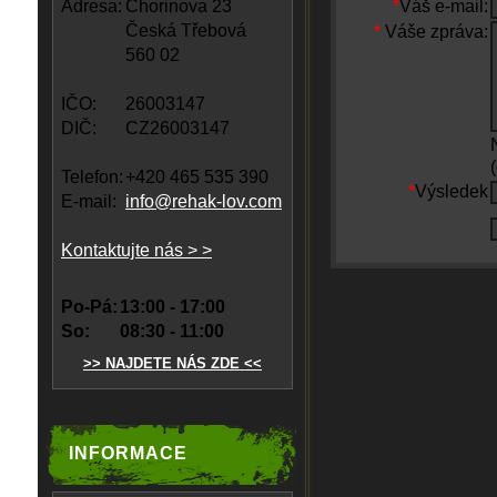
Adresa:
Chorinova 23
*
Váš e-mail:
Česká Třebová
*
Váše zpráva:
560 02
IČO:
26003147
DIČ:
CZ26003147
Telefon:
+420 465 535 390
*
Výsledek
E-mail:
info@rehak-lov.com
Kontaktujte nás > >
Po-Pá:
13:00 - 17:00
So:
08:30 - 11:00
>> NAJDETE NÁS ZDE <<
INFORMACE