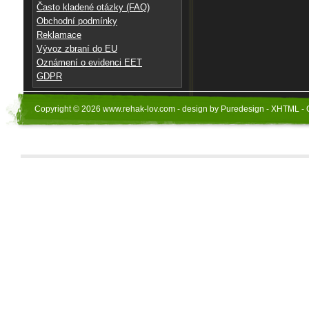
Často kladené otázky (FAQ)
Obchodní podmínky
Reklamace
Vývoz zbraní do EU
Oznámení o evidenci EET
GDPR
Copyright © 2026 www.rehak-lov.com - design by Puredesign - XHTML - 