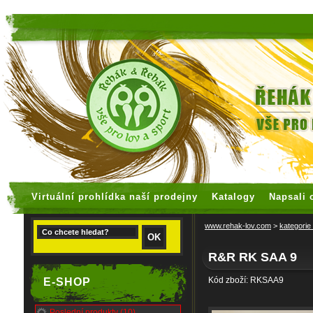
faux rolex watches
replica watches
Virtuální prohlídka naší prodejny
Katalogy
Napsali 
www.rehak-lov.com
>
kategorie
R&R RK SAA 9
Kód zboží: RKSAA9
E-SHOP
Poslední produkty (10)