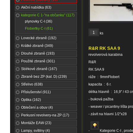
Akční nabídka (63)
kategorie C 1-"na občanku" (117)
plynovky C-I (36)
Flobertky C-I (61)
ks
Lovecké zbraně (192)
Krátké zbraně (349)
R&R RK SAA 9
Dlouhé zbraně (193)
revolverová karabina
Použité zbraně (301)
R&R
Sbírkové zbraně (167)
RK SAA 9
Zbraně bez ZP (kat. D) (239)
ráže : 9mmFlobert
Střelivo (638)
kapacita : 6 r.
délka hlavně : 16,9" / 43 c
Příslušenství (911)
- buková pažba
Optika (162)
- weaver / picantiny lišta p
Oblečení a obuv (4)
- závit na hlavni 1/2"x28
Perkusní revolvery-na ZP (17)
Montáže EAW (23)
Lampy, svítilny (4)
-
Kategorie C-I , prode