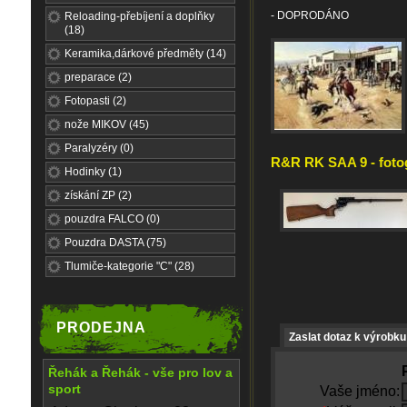
- DOPRODÁNO
Reloading-přebíjení a doplňky
(18)
Keramika,dárkové předměty (14)
preparace (2)
Fotopasti (2)
nože MIKOV (45)
Paralyzéry (0)
R&R RK SAA 9 - fotog
Hodinky (1)
získání ZP (2)
pouzdra FALCO (0)
Pouzdra DASTA (75)
Tlumiče-kategorie "C" (28)
PRODEJNA
Zaslat dotaz k výrobku
Řehák a Řehák - vše pro lov a
sport
Vaše jméno: