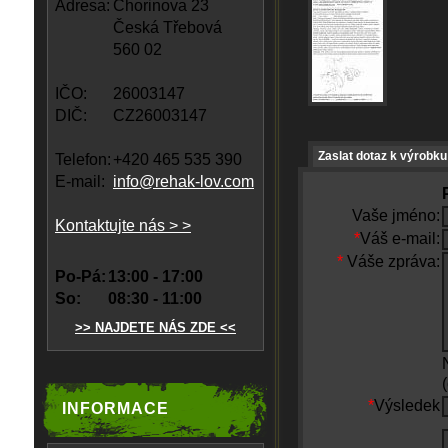
Adresa:
Chorinova 23
Česká Třebová
560 02
IČO:
26003147
DIČ:
CZ26003147
Zaslat dotaz k výrobku
Telefon:
+420 465 535 390
E-mail:
info@rehak-lov.com
Vaše jméno:
Kontaktujte nás > >
*
Váš e-mail:
*
Váše zpráva:
Po-Pá:
13:00 - 17:00
So:
08:30 - 11:00
>> NAJDETE NÁS ZDE <<
*
Výsledek
INFORMACE