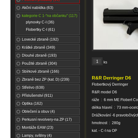
Akční nabídka (63)
kategorie C 1-"na občanku" (117)
plynovky C-I (36)
Flobertky C-I (61)
Lovecké zbraně (192)
Krátké zbraně (349)
Dlouhé zbraně (193)
ks
Použité zbraně (304)
Sbírkové zbraně (166)
R&R Derringer D6
Zbraně bez ZP (kat. D) (239)
Flobertkový Derringer
Střelivo (638)
R&R model D6
Příslušenství (911)
ráže : 6 mm ME Flobert Co
Optika (162)
délka hlavní : 73 mm-ocel
Oblečení a obuv (4)
Drážkování -6 pravotočivý
Perkusní revolvery-na ZP (17)
hmotnost : 280g
Montáže EAW (23)
kat. - C-I na OP
Lampy, svítilny (4)