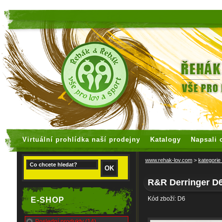
faux rolex watches
replica watches
Virtuální prohlídka naší prodejny
Katalogy
Napsali 
www.rehak-lov.com
>
kategorie
R&R Derringer D
Kód zboží: D6
E-SHOP
Poslední produkty (14)