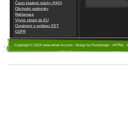
Často kladené otázky (FAQ)
Obchodní podmínky
Reklamace
Vývoz zbraní do EU
Oznámení o evidenci EET
GDPR
Copyright © 2026 www.rehak-lov.com - design by Puredesign - XHTML - 