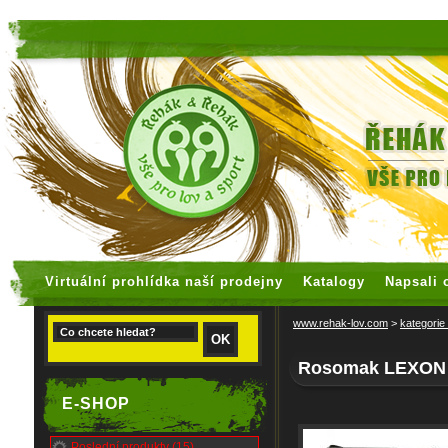
faux rolex watches
replica watches
Virtuální prohlídka naší prodejny
Katalogy
Napsali 
www.rehak-lov.com
>
kategorie
Rosomak LEXON 
E-SHOP
Poslední produkty (15)