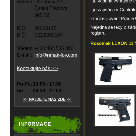
- je vedena výhradně e
Adresa:
Chorinova 23
Česká Třebová
- je zapsána v Centrál
560 02
- může ji ověřit Policie
Nejedná se tedy o žádn
IČO:
26003147
registru.
DIČ:
CZ26003147
Rosomak LEXON 11 M1
Telefon:
+420 465 535 390
E-mail:
info@rehak-lov.com
Kontaktujte nás > >
Po-Pá:
13:00 - 17:00
So:
08:30 - 11:00
>> NAJDETE NÁS ZDE <<
INFORMACE