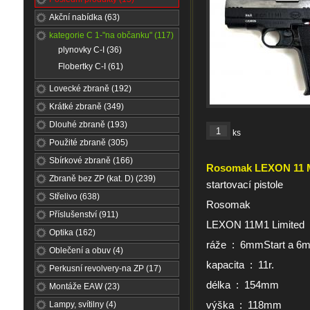
Akční nabídka (63)
kategorie C 1-"na občanku" (117)
plynovky C-I (36)
Flobertky C-I (61)
Lovecké zbraně (192)
Krátké zbraně (349)
Dlouhé zbraně (193)
ks
Použité zbraně (305)
Sbírkové zbraně (166)
Rosomak LEXON 11 M
Zbraně bez ZP (kat. D) (239)
startovací pistole
Střelivo (638)
Rosomak
Příslušenství (911)
LEXON 11M1 Limited
Optika (162)
ráže : 6mmStart a 6m
Oblečení a obuv (4)
kapacita : 11r.
Perkusní revolvery-na ZP (17)
délka : 154mm
Montáže EAW (23)
výška : 118mm
Lampy, svítilny (4)