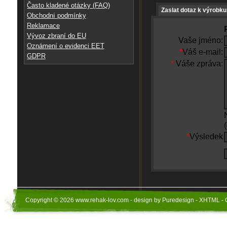
Často kladené otázky (FAQ)
Zaslat dotaz k výrobku
Obchodní podmínky
Reklamace
Vývoz zbraní do EU
Vaše jméno:
Oznámení o evidenci EET
*
Váš e-mail:
GDPR
*
Váše zpráva:
*
Výsledek
Copyright © 2026 www.rehak-lov.com - design by Puredesign - XHTML - 