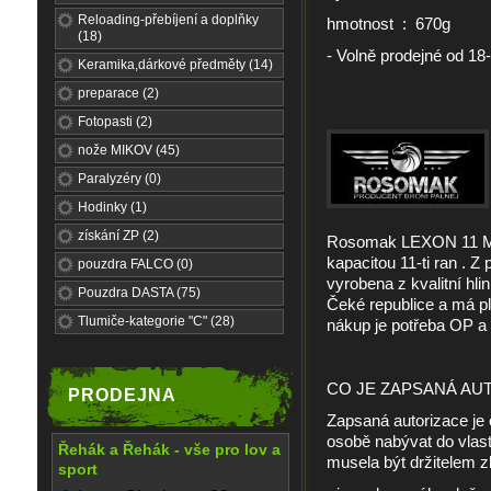
Reloading-přebíjení a doplňky
hmotnost : 670g
(18)
- Volně prodejné od 18-t
Keramika,dárkové předměty (14)
preparace (2)
Fotopasti (2)
nože MIKOV (45)
Paralyzéry (0)
Hodinky (1)
získání ZP (2)
Rosomak LEXON 11 M1 , 
kapacitou 11-ti ran . Z
pouzdra FALCO (0)
vyrobena z kvalitní hlin
Pouzdra DASTA (75)
Čeké republice a má pl
Tlumiče-kategorie "C" (28)
nákup je potřeba OP a 
CO JE ZAPSANÁ AU
PRODEJNA
Zapsaná autorizace je 
osobě nabývat do vlast
Řehák a Řehák - vše pro lov a
musela být držitelem z
sport