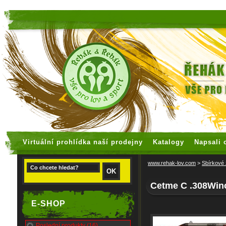
faux rolex watches
replica watches
Virtuální prohlídka naší prodejny
Katalogy
Napsali 
www.rehak-lov.com
>
Sbírkové
Cetme C .308Win
E-SHOP
Poslední produkty (16)