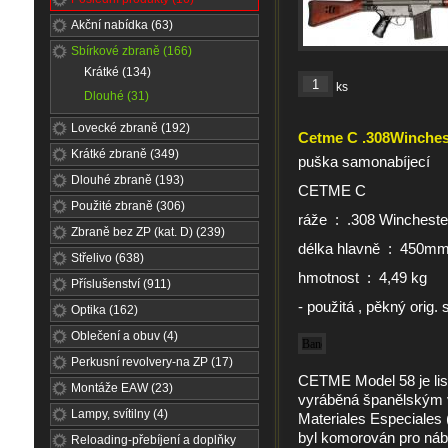
Akční nabídka (63)
Sbírkové zbraně (166)
Krátké (134)
ks
Dlouhé (31)
Lovecké zbraně (192)
Cetme C .308Winches
Krátké zbraně (349)
puška samonabíjecí
Dlouhé zbraně (193)
CETME C
Použité zbraně (306)
ráže : .308 Wincheste
Zbraně bez ZP (kat. D) (239)
délka hlavně : 450m
Střelivo (638)
hmotnost : 4,49 kg
Příslušenství (911)
- použitá , pěkný orig. 
Optika (162)
Oblečení a obuv (4)
Perkusní revolvery-na ZP (17)
CETME Model 58 je lis
Montáže EAW (23)
vyráběná španělským 
Lampy, svítilny (4)
Materiales Especiales
byl komorován pro náb
Reloading-přebíjení a doplňky