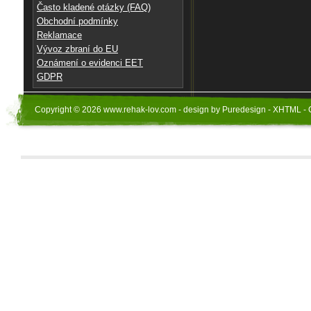
Často kladené otázky (FAQ)
Obchodní podmínky
Reklamace
Vývoz zbraní do EU
Oznámení o evidenci EET
GDPR
Copyright © 2026 www.rehak-lov.com - design by Puredesign - XHTML - 