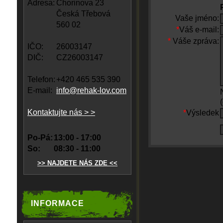
Adresa:
Chorinova 23
Česká Třebová
Vaše jméno:
560 02
*
Váš e-mail:
*
Váše zpráva:
IČO:
26003147
DIČ:
CZ26003147
Telefon:
+420 465 535 390
E-mail:
info@rehak-lov.com
Kontaktujte nás > >
*
Výsledek
Po-Pá:
13:00 - 17:00
So:
08:30 - 11:00
>> NAJDETE NÁS ZDE <<
INFORMACE