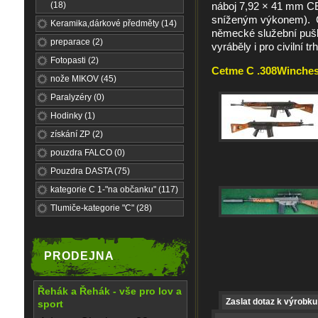
(18)
náboj 7,92 × 41 mm C
sníženým výkonem). C
Keramika,dárkové předměty (14)
německé služební pušk
preparace (2)
vyráběly i pro civilní trh
Fotopasti (2)
Cetme C .308Winchest
nože MIKOV (45)
Paralyzéry (0)
Hodinky (1)
získání ZP (2)
pouzdra FALCO (0)
Pouzdra DASTA (75)
kategorie C 1-"na občanku" (117)
Tlumiče-kategorie "C" (28)
PRODEJNA
Řehák a Řehák - vše pro lov a
Zaslat dotaz k výrobku
sport