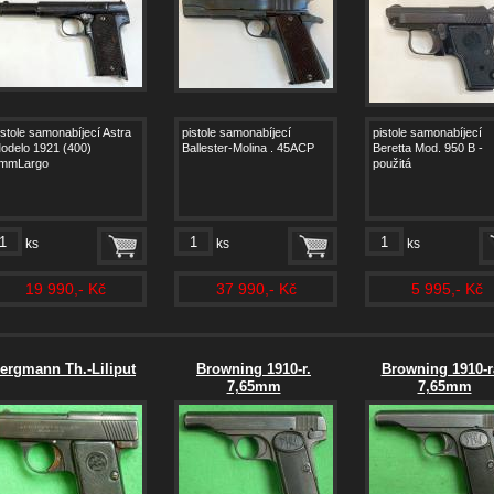
istole samonabíjecí Astra
pistole samonabíjecí
pistole samonabíjecí
odelo 1921 (400)
Ballester-Molina . 45ACP
Beretta Mod. 950 B -
mmLargo
použitá
ks
ks
ks
19 990,- Kč
37 990,- Kč
5 995,- Kč
ergmann Th.-Liliput
Browning 1910-r.
Browning 1910-r
7,65mm
7,65mm