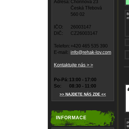
Adresa:
Chorinova 23
Česká Třebová
560 02
B
m
IČO:
26003147
DIČ:
CZ26003147
Telefon:
+420 465 535 390
E-mail:
info@rehak-lov.com
Kontaktujte nás > >
Po-Pá:
13:00 - 17:00
So:
08:30 - 11:00
>> NAJDETE NÁS ZDE <<
INFORMACE
p
M