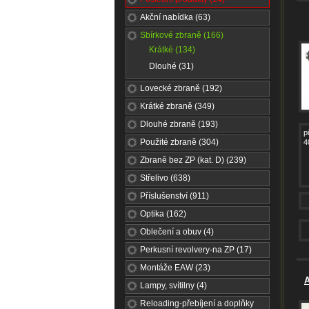
Akční nabídka (63)
Sbírkové zbraně (166)
Krátké (134)
Dlouhé (31)
Lovecké zbraně (192)
Krátké zbraně (349)
Dlouhé zbraně (193)
p
Použité zbraně (304)
4
Zbraně bez ZP (kat. D) (239)
Střelivo (638)
Příslušenství (911)
Optika (162)
Oblečení a obuv (4)
Perkusní revolvery-na ZP (17)
Montáže EAW (23)
A
Lampy, svítilny (4)
Reloading-přebíjení a doplňky