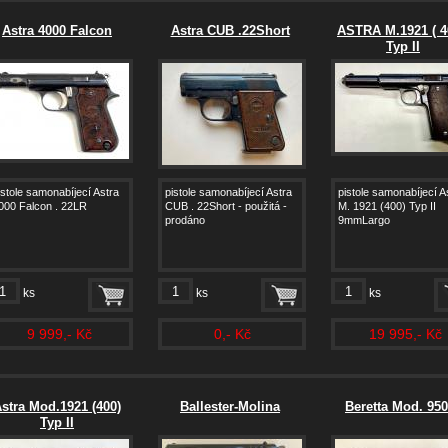
Astra 4000 Falcon
Astra CUB .22Short
ASTRA M.1921 ( 4
Typ II
istole samonabíjecí Astra
pistole samonabíjecí Astra
pistole samonabíjecí A
000 Falcon . 22LR
CUB . 22Short - použitá -
M. 1921 (400) Typ II
prodáno
9mmLargo
ks
ks
ks
9 999,- Kč
0,- Kč
19 995,- Kč
stra Mod.1921 (400)
Ballester-Molina
Beretta Mod. 95
Typ II