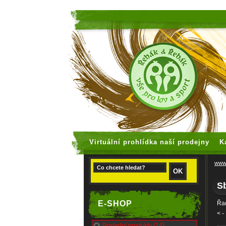
faux rolex
Virtuální prohlídka naší prodejny
K
www.
Sb
E-SHOP
Řad
<
-
Poslední produkty (14)