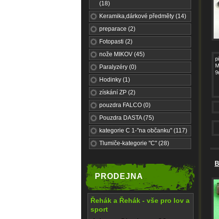
(18)
Keramika,dárkové předměty (14)
preparace (2)
Fotopasti (2)
nože MIKOV (45)
p
M
Paralyzéry (0)
9
Hodinky (1)
získání ZP (2)
pouzdra FALCO (0)
Pouzdra DASTA (75)
kategorie C 1-"na občanku" (117)
Tlumiče-kategorie "C" (28)
B
PRODEJNA
Řehák a Řehák - vše pro lov a
sport