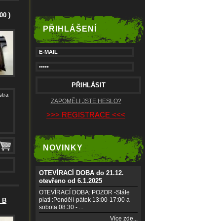
00 )
PŘIHLÁŠENÍ
stra
ZAPOMĚLI JSTE HESLO?
>>> REGISTRACE <<<
NOVINKY
OTEVÍRACÍ DOBA do 21.12.
otevřeno od 6.1.2025
OTEVÍRACÍ DOBA: POZOR -Stále
platí :Pondělí-pátek 13:00-17:00 a
0 B
sobota 08:30 - ...
Více zde...