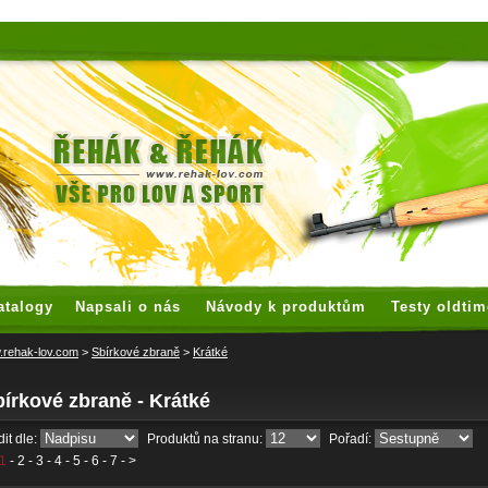
 watches
replica watches
hoogwaardige nep Rolex
replica rolex
atalogy
Napsali o nás
Návody k produktům
Testy oldtim
rehak-lov.com
>
Sbírkové zbraně
>
Krátké
írkové zbraně - Krátké
it dle:
Produktů na stranu:
Pořadí:
1
-
2
-
3
-
4
-
5
-
6
-
7
- >