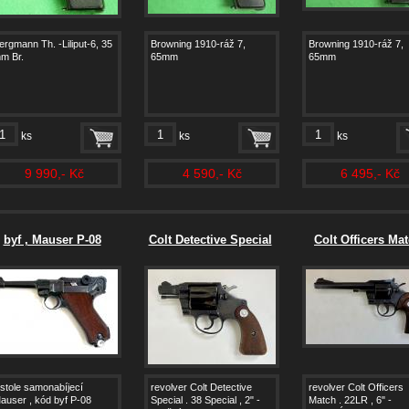
ergmann Th. -Liliput-6, 35
Browning 1910-ráž 7,
Browning 1910-ráž 7,
m Br.
65mm
65mm
ks
ks
ks
9 990,- Kč
4 590,- Kč
6 495,- Kč
byf , Mauser P-08
Colt Detective Special
Colt Officers Ma
istole samonabíjecí
revolver Colt Detective
revolver Colt Officers
auser , kód byf P-08
Special . 38 Special , 2" -
Match . 22LR , 6" -