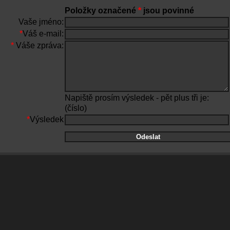
Položky označené
*
jsou povinné
Vaše jméno:
*
Váš e-mail:
*
Váše zpráva:
Napiště prosím výsledek - pět plus tři je:
(číslo)
*
Výsledek