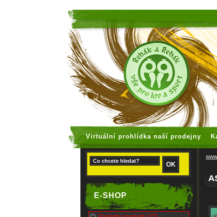
faux rolex
Virtuální prohlídka naší prodejny
K
www.
A
E-SHOP
Poslední produkty (15)