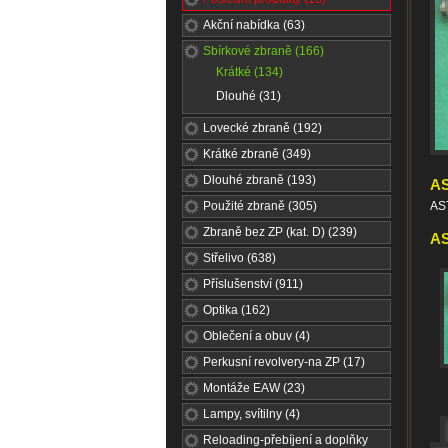
Akční nabídka (63)
Sbírkové zbraně (166)
Krátké (134)
Dlouhé (31)
Lovecké zbraně (192)
Krátké zbraně (349)
Dlouhé zbraně (193)
AS
Použité zbraně (305)
AS
Zbraně bez ZP (kat. D) (239)
AS
Střelivo (638)
Příslušenství (911)
Optika (162)
Oblečení a obuv (4)
Perkusní revolvery-na ZP (17)
Montáže EAW (23)
Lampy, svítilny (4)
Reloading-přebíjení a doplňky