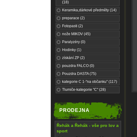
(18)
Keramika,dárkové předměty (14)
preparace (2)
Fotopasti (2)
nože MIKOV (45)
Paralyzéry (0)
Hodinky (1)
získání ZP (2)
pouzdra FALCO (0)
Pouzdra DASTA (75)
kategorie C 1-"na občanku" (117)
Tlumiče-kategorie "C" (28)
PRODEJNA
Řehák a Řehák - vše pro lov a
sport