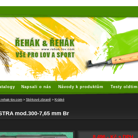
 watches
replica watches
hoogwaardige nep Rolex
replica rolex
atalogy
Napsali o nás
Návody k produktům
Testy oldtim
rehak-lov.com
>
Sbírkové zbraně
>
Krátké
STRA mod.300-7,65 mm Br
8 496,- Kč s DPH