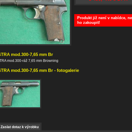
Produkt již není v nabídce, ne
ho zakoupit!
TRA mod.300-7,65 mm Br
TRA mod.300-ráž 7,65 mm Browning
TRA mod.300-7,65 mm Br - fotogalerie
Zaslat dotaz k výrobku