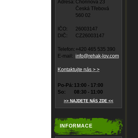
Adresa:
Chorinova 23
Česká Třebová
560 02
IČO:
26003147
DIČ:
CZ26003147
Telefon:
+420 465 535 390
E-mail:
info@rehak-lov.com
Kontaktujte nás > >
Po-Pá:
13:00 - 17:00
So:
08:30 - 11:00
>> NAJDETE NÁS ZDE <<
INFORMACE