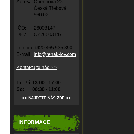
Adresa:
Chorinova 23
Česká Třebová
560 02
IČO:
26003147
DIČ:
CZ26003147
Telefon:
+420 465 535 390
E-mail:
info@rehak-lov.com
Kontaktujte nás > >
Po-Pá:
13:00 - 17:00
So:
08:30 - 11:00
>> NAJDETE NÁS ZDE <<
INFORMACE