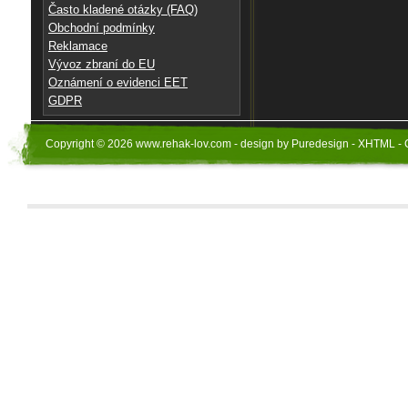
Často kladené otázky (FAQ)
Obchodní podmínky
Reklamace
Vývoz zbraní do EU
Oznámení o evidenci EET
GDPR
Copyright © 2026 www.rehak-lov.com - design by Puredesign - XHTML - 