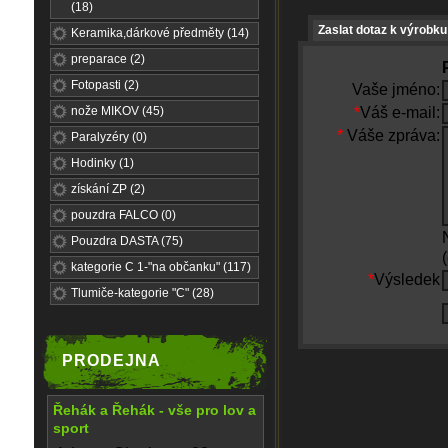
(18)
Zaslat dotaz k výrobku
Keramika,dárkové předměty (14)
preparace (2)
Fotopasti (2)
Vaše jméno:
nože MIKOV (45)
*
Váš e-mail:
*
Váše zpráva:
Paralyzéry (0)
Hodinky (1)
získání ZP (2)
pouzdra FALCO (0)
Pouzdra DASTA (75)
kategorie C 1-"na občanku" (117)
*
Výsledek
Tlumiče-kategorie "C" (28)
PRODEJNA
Řehák a Řehák - vše pro lov a
sport