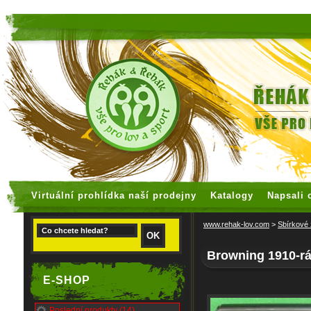
faux rolex watches
replica watches
Virtuální prohlídka naší prodejny
Katalogy
Napsali 
www.rehak-lov.com
>
Sbírkové
Browning 1910-r
E-SHOP
Poslední produkty (14)