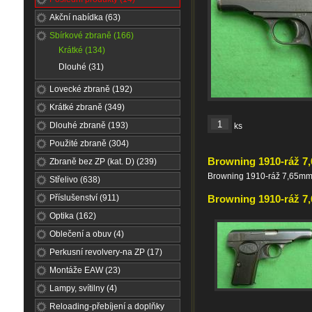
Akční nabídka (63)
Sbírkové zbraně (166)
Krátké (134)
Dlouhé (31)
Lovecké zbraně (192)
Krátké zbraně (349)
Dlouhé zbraně (193)
ks
Použité zbraně (304)
Browning 1910-ráž 
Zbraně bez ZP (kat. D) (239)
Browning 1910-ráž 7,65mm
Střelivo (638)
Příslušenství (911)
Browning 1910-ráž 7,
Optika (162)
Oblečení a obuv (4)
Perkusní revolvery-na ZP (17)
Montáže EAW (23)
Lampy, svítilny (4)
Reloading-přebíjení a doplňky