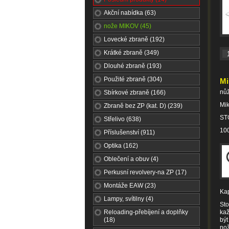
Akční nabídka (63)
nože MIKOV (45)
Lovecké zbraně (192)
Krátké zbraně (349)
Dlouhé zbraně (193)
Použité zbraně (304)
Mi
nů
Sbírkové zbraně (166)
Mi
Zbraně bez ZP (kat. D) (239)
ST
Střelivo (638)
10
Příslušenství (911)
Optika (162)
Oblečení a obuv (4)
Perkusní revolvery-na ZP (17)
Montáže EAW (23)
Kap
Lampy, svítilny (4)
Sto
Reloading-přebíjení a doplňky
kaž
(18)
být
nož