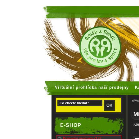
faux rolex
Virtuální prohlídka naší prodejny
K
www.
M
Kód
E-SHOP
Poslední produkty (14)