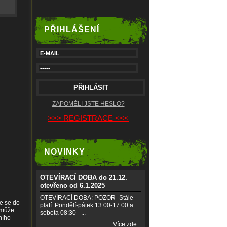
PŘIHLÁŠENÍ
ZAPOMĚLI JSTE HESLO?
>>> REGISTRACE <<<
NOVINKY
OTEVÍRACÍ DOBA do 21.12.
otevřeno od 6.1.2025
OTEVÍRACÍ DOBA: POZOR -Stále
de se do
platí :Pondělí-pátek 13:00-17:00 a
í může
sobota 08:30 - ...
ního
Více zde...
z