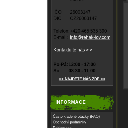
IČO:
26003147
DIČ:
CZ26003147
Telefon:
+420 465 535 390
E-mail:
info@rehak-lov.com
Kontaktujte nás > >
Po-Pá:
13:00 - 17:00
So:
08:30 - 11:00
>> NAJDETE NÁS ZDE <<
INFORMACE
Často kladené otázky (FAQ)
Obchodní podmínky
Reklamace