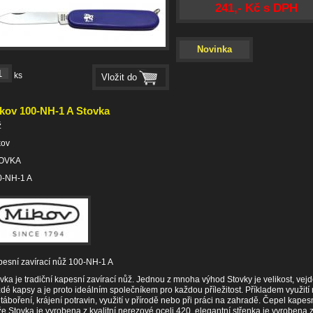
241,- Kč s DPH
Novinka
ks
kov 100-NH-1 A Stovka
ž
kov
OVKA
0-NH-1 A
esní zavírací nůž 100-NH-1 A
vka je tradiční kapesní zavírací nůž. Jednou z mnoha výhod Stovky je velikost, vej
dé kapsy a je proto ideálním společníkem pro každou příležitost. Příkladem využit
 táboření, krájení potravin, využití v přírodě nebo při práci na zahradě. Čepel kapes
e Stovka je vyrobena z kvalitní nerezové oceli 420, elegantní střenka je vyrobena 