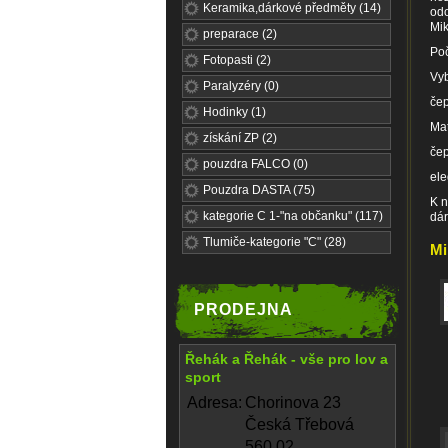
Keramika,dárkové předměty (14)
odo
Mik
preparace (2)
Poč
Fotopasti (2)
Vyb
Paralyzéry (0)
čep
Hodinky (1)
Mat
získání ZP (2)
čep
pouzdra FALCO (0)
ele
Pouzdra DASTA (75)
K n
kategorie C 1-"na občanku" (117)
dár
Tlumiče-kategorie "C" (28)
Mi
PRODEJNA
Řehák a Řehák - vše pro lov a
sport
Adresa:
Chorinova 23
Česká Třebová
560 02