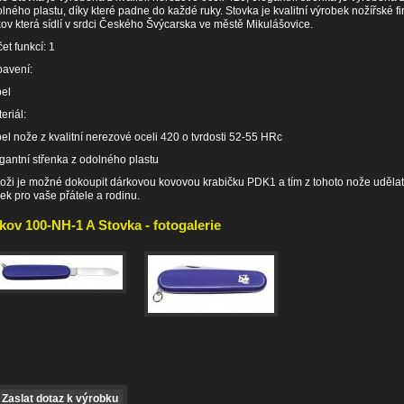
lného plastu, díky které padne do každé ruky. Stovka je kvalitní výrobek nožířské f
ov která sídlí v srdci Českého Švýcarska ve městě Mikulášovice.
et funkcí: 1
avení:
el
eriál:
el nože z kvalitní nerezové oceli 420 o tvrdosti 52-55 HRc
gantní střenka z odolného plastu
oži je možné dokoupit dárkovou kovovou krabičku PDK1 a tím z tohoto nože udělat
ek pro vaše přátele a rodinu.
kov 100-NH-1 A Stovka - fotogalerie
Zaslat dotaz k výrobku