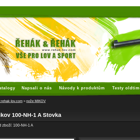
 watches
replica watches
hoogwaardige nep Rolex
replica rolex
atalogy
Napsali o nás
Návody k produktům
Testy oldtim
rehak-lov.com
>
nože MIKOV
ikov 100-NH-1 A Stovka
 zboží: 100-NH-1 A