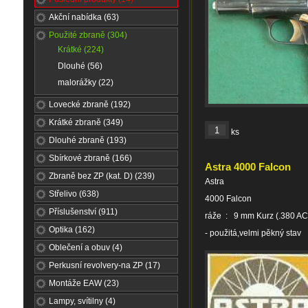
Akční nabídka (63)
Použité zbraně (304)
Krátké (224)
Dlouhé (56)
malorážky (22)
Lovecké zbraně (192)
Krátké zbraně (349)
ks
Dlouhé zbraně (193)
Sbírkové zbraně (166)
Astra 4000 Falcon
Zbraně bez ZP (kat. D) (239)
Astra
Střelivo (638)
4000 Falcon
Příslušenství (911)
ráže : 9 mm Kurz (.380 AC
Optika (162)
- použitá,velmi pěkný stav
Oblečení a obuv (4)
Perkusní revolvery-na ZP (17)
Montáže EAW (23)
Lampy, svítilny (4)