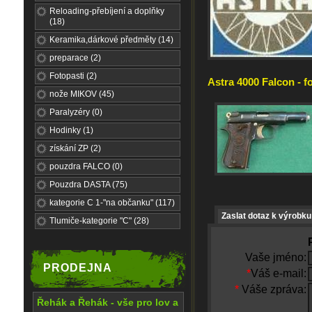
Reloading-přebíjení a doplňky
(18)
Keramika,dárkové předměty (14)
preparace (2)
Fotopasti (2)
Astra 4000 Falcon - f
nože MIKOV (45)
Paralyzéry (0)
Hodinky (1)
získání ZP (2)
pouzdra FALCO (0)
Pouzdra DASTA (75)
kategorie C 1-"na občanku" (117)
Zaslat dotaz k výrobku
Tlumiče-kategorie "C" (28)
Vaše jméno:
PRODEJNA
*
Váš e-mail:
*
Váše zpráva:
Řehák a Řehák - vše pro lov a