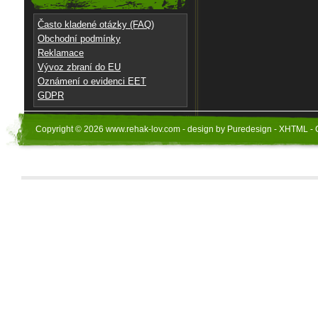
Často kladené otázky (FAQ)
Obchodní podmínky
Reklamace
Vývoz zbraní do EU
Oznámení o evidenci EET
GDPR
Copyright © 2026 www.rehak-lov.com - design by Puredesign - XHTML - 