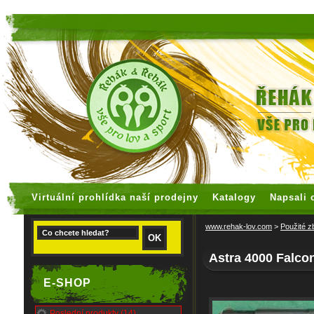
faux rolex watches
replica watches
Virtuální prohlídka naší prodejny
Katalogy
Napsali 
www.rehak-lov.com
>
Použité z
Astra 4000 Falco
E-SHOP
Poslední produkty (14)