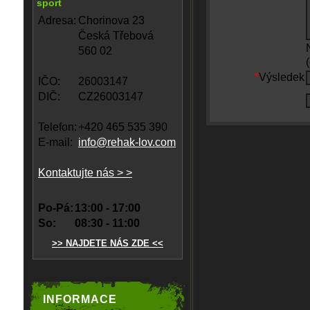
sport
Adresa:
Chorinova 23
Česká Třebová
560 02
*
Výsledek
IČO:
26003147
DIČ:
CZ26003147
Telefon:
+420 465 535 390
E-mail:
info@rehak-lov.com
Kontaktujte nás > >
Po-Pá:
13:00 - 17:00
So:
08:30 - 11:00
>> NAJDETE NÁS ZDE <<
INFORMACE