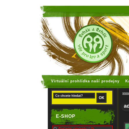
faux rolex
Virtuální prohlídka naší prodejny
K
www.
a
E-SHOP
Poslední produkty (13)