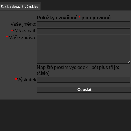
Zaslat dotaz k výrobku
Položky označené
*
jsou povinné
Vaše jméno:
*
Váš e-mail:
*
Váše zpráva:
Napiště prosím výsledek - pět plus tři je:
(číslo)
*
Výsledek