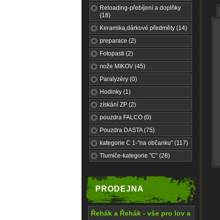
Reloading-přebíjení a doplňky
(18)
Keramika,dárkové předměty (14)
preparace (2)
Fotopasti (2)
nože MIKOV (45)
Paralyzéry (0)
Hodinky (1)
získání ZP (2)
pouzdra FALCO (0)
Pouzdra DASTA (75)
kategorie C 1-"na občanku" (117)
Tlumiče-kategorie "C" (28)
PRODEJNA
Řehák a Řehák - vše pro lov a