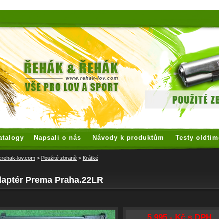
 watches
replica watches
hoogwaardige nep Rolex
replica rolex
atalogy
Napsali o nás
Návody k produktům
Testy oldtim
rehak-lov.com
>
Použité zbraně
>
Krátké
daptér Prema Praha.22LR
5 995,- Kč s DPH