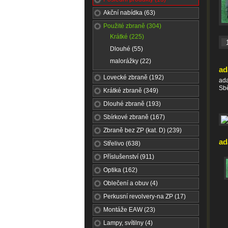
Akční nabídka (63)
Použité zbraně (304)
Krátké (225)
Dlouhé (55)
malorážky (22)
ad
Lovecké zbraně (192)
ada
Sbě
Krátké zbraně (349)
Dlouhé zbraně (193)
Sbírkové zbraně (167)
Zbraně bez ZP (kat. D) (239)
ad
Střelivo (638)
Příslušenství (911)
Optika (162)
Oblečení a obuv (4)
Perkusní revolvery-na ZP (17)
Montáže EAW (23)
Lampy, svítilny (4)