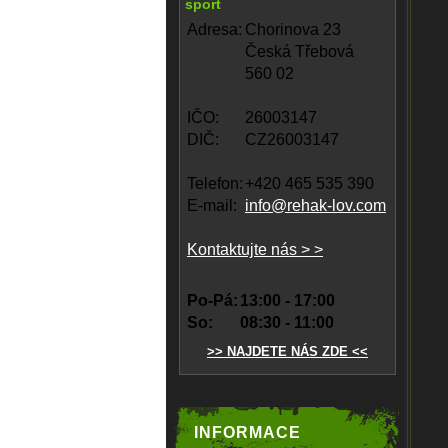
sport
Adresa:
Chorinova 23
Česká Třebová
560 02
IČO:
26003147
DIČ:
CZ26003147
Telefon:
+420 465 535 390
E-mail:
info@rehak-lov.com
Kontaktujte nás > >
Po-Pá:
13:00 - 17:00
So:
08:30 - 11:00
>> NAJDETE NÁS ZDE <<
INFORMACE