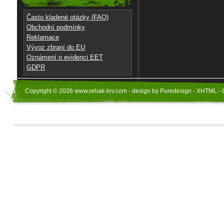
Často kladené otázky (FAQ)
Obchodní podmínky
Reklamace
Vývoz zbraní do EU
Oznámení o evidenci EET
GDPR
Copyright © 2026 www.rehak-lov.com - design by Puredesign - XHTML - 