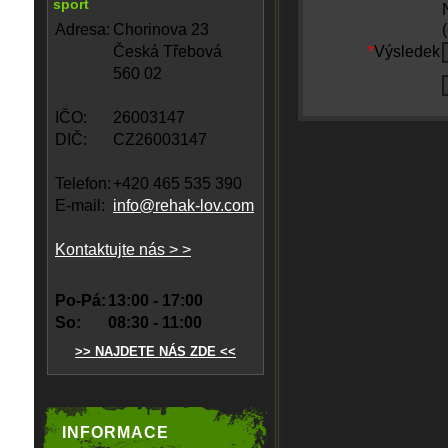
sport
Adresa:
Chorinova 23
Česká Třebová
*
Výsledek
560 02
IČO:
26003147
DIČ:
CZ26003147
Telefon:
+420 465 535 390
E-mail:
info@rehak-lov.com
Kontaktujte nás > >
Po-Pá:
13:00 - 17:00
So:
08:30 - 11:00
>> NAJDETE NÁS ZDE <<
INFORMACE