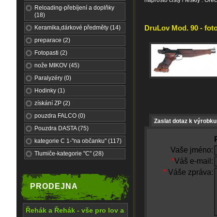
naprosto čistý / lesklý . O
Reloading-přebíjení a doplňky
(18)
DruLov Mod. 90 - foto
Keramika,dárkové předměty (14)
preparace (2)
Fotopasti (2)
nože MIKOV (45)
Paralyzéry (0)
Hodinky (1)
získání ZP (2)
pouzdra FALCO (0)
Zaslat dotaz k výrobku
Pouzdra DASTA (75)
kategorie C 1-"na občanku" (117)
Vaše jméno:
Tlumiče-kategorie "C" (28)
*
Váš e-mail:
*
Váše zpráva:
PRODEJNA
Řehák a Řehák - vše pro lov a