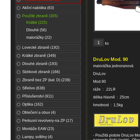
Akční nabídka (63)
Použité zbraně (305)
Krátké (225)
Dlouhé (56)
malorážky (22)
ks
Lovecké zbraně (192)
Krátké zbraně (349)
DruLov Mod. 90
Dlouhé zbraně (193)
malorážka jednoranová
Sbírkové zbraně (166)
DruLov
Zbraně bez ZP (kat. D) (239)
Mod.90
Střelivo (638)
ráže : .22LR
Příslušenství (911)
délka hlavně : 25cm
Optika (162)
hmotnost : 1,5kg
Oblečení a obuv (4)
Perkusní revolvery-na ZP (17)
Montáže EAW (23)
- Použitá pistole DruLov Mo
Lampy, svítilny (4)