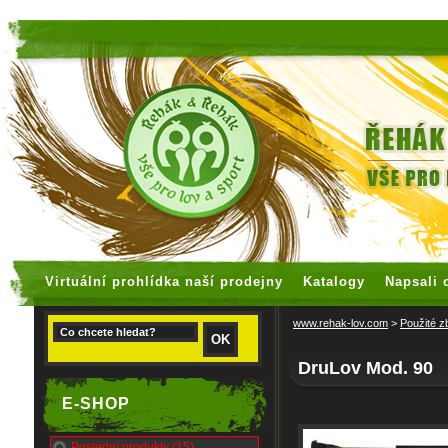
faux rolex watches
replica watches
Virtuální prohlídka naší prodejny
Katalogy
Napsali 
www.rehak-lov.com
>
Použité z
DruLov Mod. 90
E-SHOP
Poslední produkty (15)