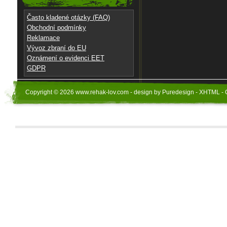
Často kladené otázky (FAQ)
Obchodní podmínky
Reklamace
Vývoz zbraní do EU
Oznámení o evidenci EET
GDPR
Copyright © 2026 www.rehak-lov.com - design by Puredesign - XHTML - 