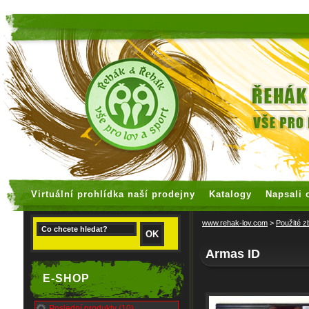
faux rolex watches
replica watches
Virtuální prohlídka naší prodejny
Katalogy
Napsali 
www.rehak-lov.com
>
Použité z
Armas ID
E-SHOP
Poslední produkty (10)