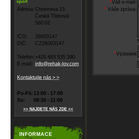
sport
*
Váš e-mail:
Adresa:
Chorinova 23
*
Váše zpráva:
Česká Třebová
560 02
IČO:
26003147
DIČ:
CZ26003147
*
Výsledek
Telefon:
+420 465 535 390
E-mail:
info@rehak-lov.com
Kontaktujte nás > >
Po-Pá:
13:00 - 17:00
So:
08:30 - 11:00
>> NAJDETE NÁS ZDE <<
INFORMACE