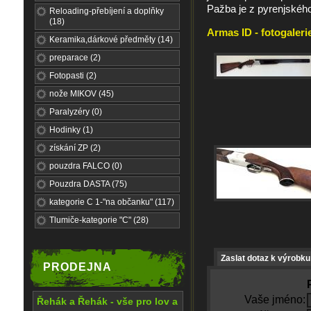
Pažba je z pyrenjskéh
Reloading-přebíjení a doplňky
(18)
Armas ID - fotogaleri
Keramika,dárkové předměty (14)
preparace (2)
Fotopasti (2)
nože MIKOV (45)
Paralyzéry (0)
Hodinky (1)
získání ZP (2)
pouzdra FALCO (0)
Pouzdra DASTA (75)
kategorie C 1-"na občanku" (117)
Tlumiče-kategorie "C" (28)
Zaslat dotaz k výrobku
PRODEJNA
Vaše jméno:
Řehák a Řehák - vše pro lov a