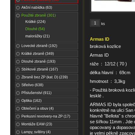
Akční nabídka (63)
Použité zbraně (301)
Krátké (224)
ks
Dlouhé (54)
malorážky (21)
Armas ID
Lovecké zbraně (192)
broková kozlice
Krátké zbraně (349)
Armas ID
Dlouhé zbraně (193)
ráže : 12/12 ( 70 )
Sbírkové zbraně (167)
délka hlavní : 69cm
Zbraně bez ZP (kat. D) (239)
hmotnost : 3,3kg
Střelivo (638)
- Použitá broková kozli
Příslušenství (911)
lesklé .
Optika (162)
ARMAS ID byla společn
Oblečení a obuv (4)
konkrétně na ulici Sa
hlavně "Bellota" s chro
Perkusní revolvery-na ZP (17)
se šířkou 11mm . Jde 
Montáže EAW (23)
opacovaný a dopasova
Lampy, svítilny (4)
je velmi pěkně zpacovaný