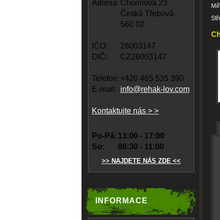
Adresa:
Chorinova 23
Míř
Česká Třebová
Stř
560 02
Ch
IČO:
26003147
DIČ:
CZ26003147
Telefon:
+420 465 535 390
E-mail:
info@rehak-lov.com
Kontaktujte nás > >
Po-Pá:
13:00 - 17:00
So:
08:30 - 11:00
>> NAJDETE NÁS ZDE <<
INFORMACE