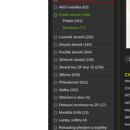
Akční nabídka (63)
Krátké zbraně (349)
Pistole (261)
Revolvery (77)
Lovecké zbraně (192)
Dlouhé zbraně (193)
Použité zbraně (304)
Sbírkové zbraně (166)
Zbraně bez ZP (kat. D) (239)
Ch
Střelivo (638)
rev
Příslušenství (911)
Cha
Optika (162)
PI
Oblečení a obuv (4)
rá
Perkusní revolvery-na ZP (17)
kap
Montáže EAW (23)
dél
Lampy, svítilny (4)
hm
Reloading-přebíjení a doplňky