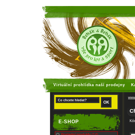
faux rolex
Virtuální prohlídka naší prodejny
K
www.
C
Kó
E-SHOP
Poslední produkty (14)