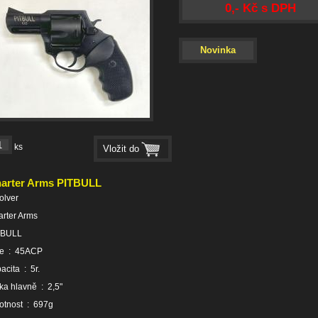
0,- Kč s DPH
Novinka
ks
arter Arms PITBULL
olver
rter Arms
TBULL
že : 45ACP
acita : 5r.
ka hlavně : 2,5"
otnost : 697g