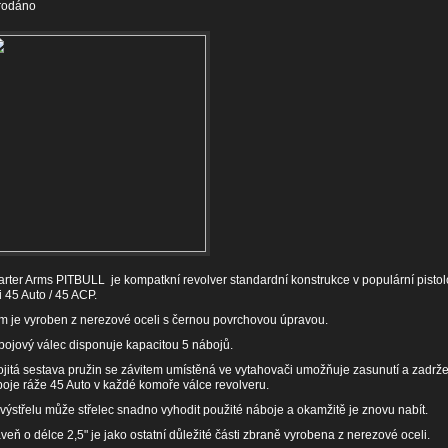
rodáno
rter Arms PITBULL je kompatkní revolver standardní konstrukce v populární pisto
i 45 Auto / 45 ACP.
 je vyroben z nerezové oceli s černou povrchovou úpravou.
ojový válec disponuje kapacitou 5 nábojů.
jitá sestava pružin se závitem umístěná ve vytahovači umožňuje zasunutí a zadrže
oje ráže 45 Auto v každé komoře válce revolveru.
výstřelu může střelec snadno vyhodit použité náboje a okamžitě je znovu nabít.
veň o délce 2,5" je jako ostatní důležité části zbraně vyrobena z nerezové oceli.