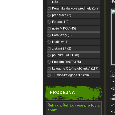
- P
(18)
Keramika,dárkové předměty (14)
preparace (2)
Fotopasti (2)
nože MIKOV (45)
Paralyzéry (0)
Hodinky (1)
získání ZP (2)
pouzdra FALCO (0)
Pouzdra DASTA (75)
kategorie C 1-"na občanku" (117)
Cha
Tlumiče-kategorie "C" (28)
ráž
Rám
Náb
PRODEJNA
Dvo
náb
Řehák a Řehák - vše pro lov a
Po 
sport
Hla