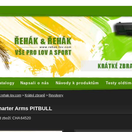
 watches
replica watches
hoogwaardige nep Rolex
replica rolex
atalogy
Napsali o nás
Návody k produktům
Testy oldtim
rehak-lov.com
>
Krátké zbraně
>
Revolvery
harter Arms PITBULL
d zboží: CHA 64520