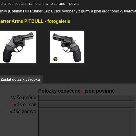
idla jsou součástí rámu a hlavně zbraně = pevná.
enky (Combat Full Rubber Grips) jsou vyrobeny z gumy a jsou ergonomicky tvarov
arter Arms PITBULL - fotogalerie
Zaslat dotaz k výrobku
Položky označené
*
jsou povinné
Vaše jméno:
*
Váš e-mail:
*
Váše zpráva: