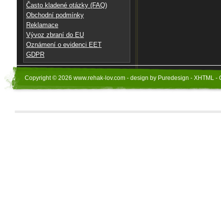
Často kladené otázky (FAQ)
Obchodní podmínky
Reklamace
Vývoz zbraní do EU
Oznámení o evidenci EET
GDPR
Copyright © 2026 www.rehak-lov.com - design by Puredesign - XHTML - 