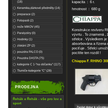
kapacita : 6 r.
(18)
Keramika,dárkové předměty (14)
hmotnost : 680 g
preparace (2)
Fotopasti (2)
nože MIKOV (45)
Konstrukce revlveru RH
Paralyzéry (0)
vývrtu . To znamená , 
střelce . Výsledkem je
Hodinky (1)
absorbována a řízena ce
získání ZP (2)
pociťuje . Střelci umož
pouzdra FALCO (0)
pocítíte ten rozdíl !
Pouzdra DASTA (75)
Chiappa F. RHINO 30D
kategorie C 1-"na občanku" (117)
Tlumiče-kategorie "C" (28)
PRODEJNA
Řehák a Řehák - vše pro lov a
sport
Zaslat dotaz k výrobku