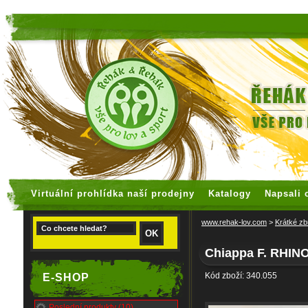
faux rolex watches
replica watches
Virtuální prohlídka naší prodejny
Katalogy
Napsali 
www.rehak-lov.com
>
Krátké zb
Chiappa F. RHINO
Kód zboží: 340.055
E-SHOP
Poslední produkty (10)