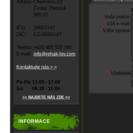
Adresa:
Chorinova 23
Česká Třebová
560 02
Vaše jméno:
*
Váš e-mail:
IČO:
26003147
*
Váše zpráva:
DIČ:
CZ26003147
Telefon:
+420 465 535 390
E-mail:
info@rehak-lov.com
Kontaktujte nás > >
*
Výsledek
Po-Pá:
13:00 - 17:00
So:
08:30 - 11:00
>> NAJDETE NÁS ZDE <<
INFORMACE