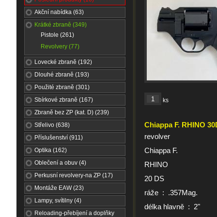
Akční nabídka (63)
Krátké zbraně (349)
Pistole (261)
Revolvery (77)
Lovecké zbraně (192)
Dlouhé zbraně (193)
Použité zbraně (301)
Sbírkové zbraně (167)
ks
Zbraně bez ZP (kat. D) (239)
Chiappa F. RHINO 30
Střelivo (638)
revolver
Příslušenství (911)
Chiappa F.
Optika (162)
Oblečení a obuv (4)
RHINO
Perkusní revolvery-na ZP (17)
20 DS
Montáže EAW (23)
ráže : .357Mag.
Lampy, svítilny (4)
délka hlavně : 2"
Reloading-přebíjení a doplňky