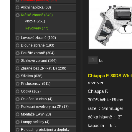
Akční nabídka (63)
Krátké zbraně (349)
Pistole (261)
Revolvery (77)
Lovecké zbraně (192)
Dlouhé zbraně (193)
Použité zbraně (304)
Sbírkové zbraně (166)
ks
Zbraně bez ZP (kat. D) (239)
Chiappa F. 30DS Whi
Střelivo (638)
revolver
Příslušenství (911)
Chiappa F.
Optika (162)
Oblečení a obuv (4)
30DS White Rhino
Perkusní revolvery-na ZP (17)
ráže : 9mmLuger
Montáže EAW (23)
délka hlavně : 3"
Lampy, svítilny (4)
kapacita : 6 r.
Reloading-přebíjení a doplňky