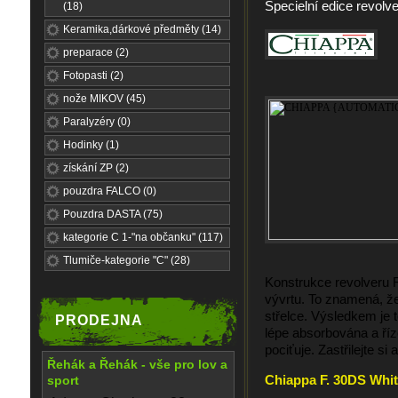
Specielní edice revol
(18)
Keramika,dárkové předměty (14)
preparace (2)
Fotopasti (2)
nože MIKOV (45)
Paralyzéry (0)
Hodinky (1)
získání ZP (2)
pouzdra FALCO (0)
Pouzdra DASTA (75)
kategorie C 1-"na občanku" (117)
Tlumiče-kategorie "C" (28)
Konstrukce revolveru R
vývrtu.
To znamená, že
střelce.
Výsledkem je t
PRODEJNA
lépe absorbována a říze
pociťuje
.
Zastřilejte si 
Řehák a Řehák - vše pro lov a
Chiappa F. 30DS Whit
sport