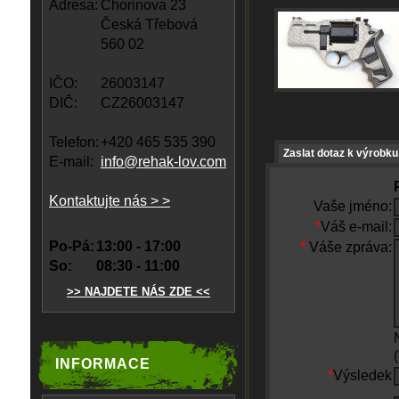
Adresa:
Chorinova 23
Česká Třebová
560 02
IČO:
26003147
DIČ:
CZ26003147
Telefon:
+420 465 535 390
Zaslat dotaz k výrobku
E-mail:
info@rehak-lov.com
Kontaktujte nás > >
Vaše jméno:
*
Váš e-mail:
Po-Pá:
13:00 - 17:00
*
Váše zpráva:
So:
08:30 - 11:00
>> NAJDETE NÁS ZDE <<
INFORMACE
*
Výsledek