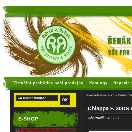
faux rolex watches
replica watches
Virtuální prohlídka naší prodejny
Katalogy
Napsali 
www.rehak-lov.com
>
Krátké zb
Chiappa F. 30DS
Kód zboží: 340.280
E-SHOP
Poslední produkty (14)