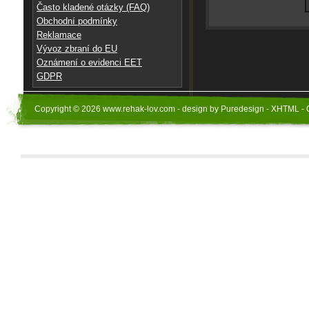
Často kladené otázky (FAQ)
Obchodní podmínky
Reklamace
Vývoz zbraní do EU
Oznámení o evidenci EET
GDPR
Copyright © 2026 www.rehak-lov.com - design by Puredesign - XHTML - 