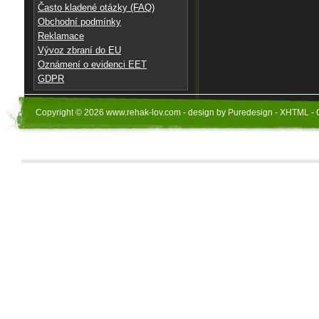
Často kladené otázky (FAQ)
Obchodní podmínky
Reklamace
Vývoz zbraní do EU
Oznámení o evidenci EET
GDPR
Copyright © 2026 www.rehak-lov.com - design by Puredesign - XHTML - 