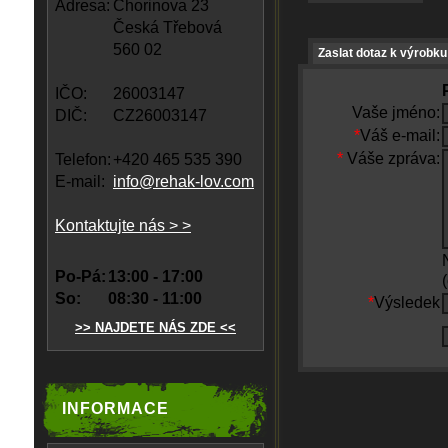
Adresa:
Chorinova 23
Česká Třebová
560 02
Zaslat dotaz k výrobku
IČO:
26003147
Vaše jméno:
DIČ:
CZ26003147
*
Váš e-mail:
*
Váše zpráva:
Telefon:
+420 465 535 390
E-mail:
info@rehak-lov.com
Kontaktujte nás > >
Po-Pá:
13:00 - 17:00
So:
08:30 - 11:00
*
Výsledek
>> NAJDETE NÁS ZDE <<
INFORMACE