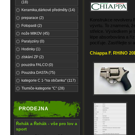
(18)
Keramika,dárkové předměty (14)
preparace (2)
Konstrukce revolveru R
vývrtu.
To znamená, že
Fotopasti (2)
střelce.
Výsledkem je t
nože MIKOV (45)
lépe absorbována a říze
Paralyzéry (0)
pociťuje
.
Zastřilejte si 
Hodinky (1)
Chiappa F. RHINO 20D
získání ZP (2)
pouzdra FALCO (0)
Pouzdra DASTA (75)
kategorie C 1-"na občanku" (117)
Tlumiče-kategorie "C" (28)
PRODEJNA
Řehák a Řehák - vše pro lov a
sport