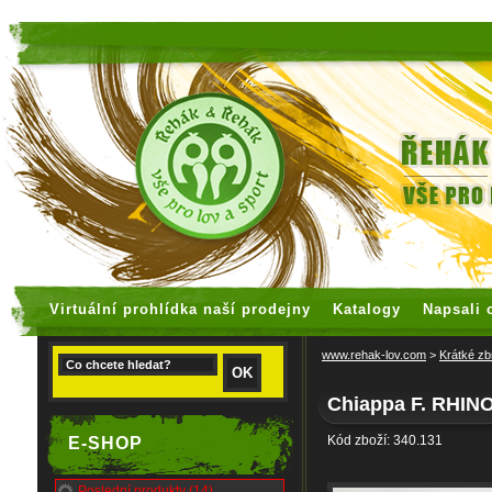
faux rolex watches
replica watches
Virtuální prohlídka naší prodejny
Katalogy
Napsali 
www.rehak-lov.com
>
Krátké zb
Chiappa F. RHIN
Kód zboží: 340.131
E-SHOP
Poslední produkty (14)