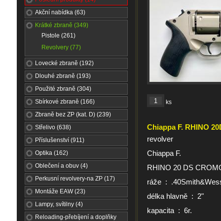
Akční nabídka (63)
Krátké zbraně (349)
Pistole (261)
Revolvery (77)
Lovecké zbraně (192)
Dlouhé zbraně (193)
Použité zbraně (304)
Sbírkové zbraně (166)
ks
Zbraně bez ZP (kat. D) (239)
Chiappa F. RHINO 2
Střelivo (638)
revolver
Příslušenství (911)
Chiappa F.
Optika (162)
Oblečení a obuv (4)
RHINO 20 DS CROM
Perkusní revolvery-na ZP (17)
ráže : .40Smith&Wes
Montáže EAW (23)
délka hlavně : 2"
Lampy, svítilny (4)
kapacita : 6r.
Reloading-přebíjení a doplňky