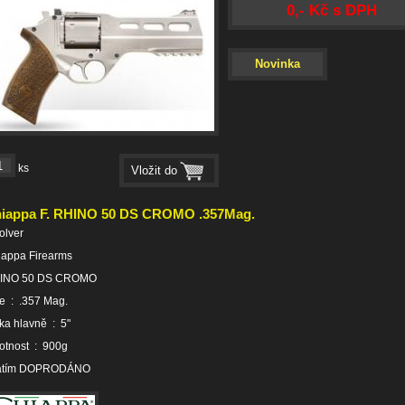
0,- Kč s DPH
Novinka
ks
iappa F. RHINO 50 DS CROMO .357Mag.
olver
iappa Firearms
INO 50 DS CROMO
že : .357 Mag.
ka hlavně : 5"
otnost : 900g
zatím DOPRODÁNO