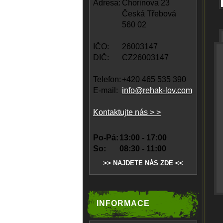
Adresa:
Chorinova 23
Česká Třebová
560 02
IČO:
26003147
DIČ:
CZ26003147
Telefon:
+420 465 535 390
E-mail:
info@rehak-lov.com
Kontaktujte nás > >
Po-Pá:
13:00 - 17:00
So:
08:30 - 11:00
>> NAJDETE NÁS ZDE <<
INFORMACE