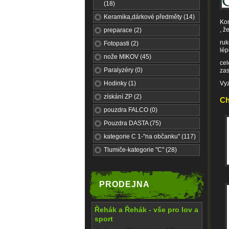
(18)
Keramika,dárkové předměty (14)
Kon
, ž
preparace (2)
ruk
Fotopasti (2)
lép
nože MIKOV (45)
cel
Paralyzéry (0)
zas
Hodinky (1)
Vyz
získání ZP (2)
Ch
pouzdra FALCO (0)
Pouzdra DASTA (75)
kategorie C 1-"na občanku" (117)
Tlumiče-kategorie "C" (28)
PRODEJNA
Řehák a Řehák - vše pro lov a
sport