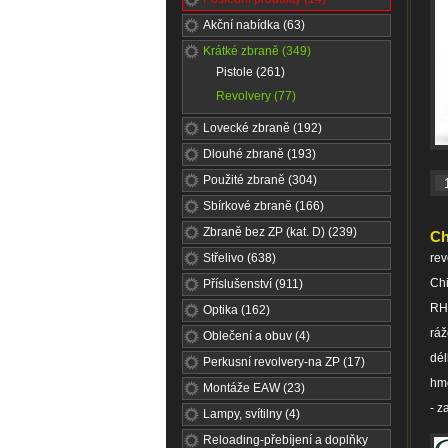
Akční nabídka (63)
Krátké zbraně (349)
Pistole (261)
Revolvery (77)
Lovecké zbraně (192)
Dlouhé zbraně (193)
Použité zbraně (304)
Sbírkové zbraně (166)
Zbraně bez ZP (kat. D) (239)
Ch
Střelivo (638)
rev
Ch
Příslušenství (911)
RH
Optika (162)
rá
Oblečení a obuv (4)
dél
Perkusní revolvery-na ZP (17)
hm
Montáže EAW (23)
- 
Lampy, svítilny (4)
Reloading-přebíjení a doplňky