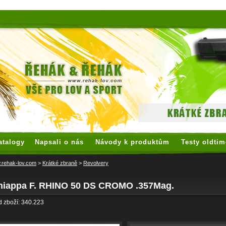
 watches
replica watches
hoogwaardige nep Rolex
replica rolex
atalogy
Napsali o nás
Návody k produktům
Testy oldtim
rehak-lov.com
>
Krátké zbraně
>
Revolvery
hiappa F. RHINO 50 DS CROMO .357Mag.
 zboží: 340.223