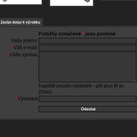
Zaslat dotaz k výrobku
Položky označené
*
jsou povinné
Vaše jméno:
*
Váš e-mail:
*
Váše zpráva:
Napiště prosím výsledek - pět plus tři je:
(číslo)
*
Výsledek