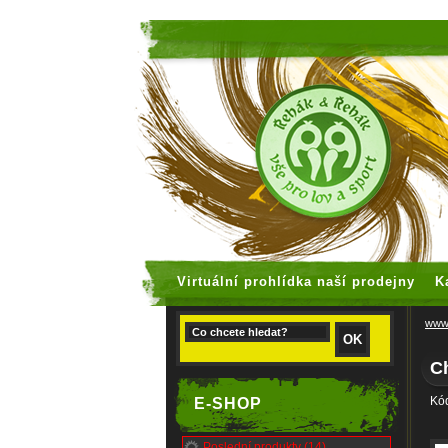
faux rolex
Virtuální prohlídka naší prodejny
K
www.
C
Kód
E-SHOP
Poslední produkty (14)