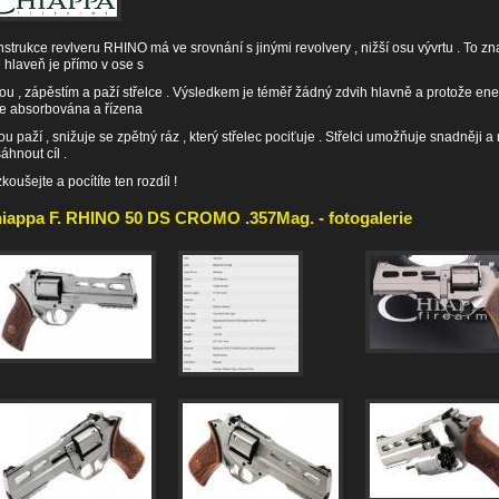
strukce revlveru RHINO má ve srovnání s jinými revolvery , nižší osu vývrtu . To 
e hlaveň je přímo v ose s
ou , zápěstím a paží střelce . Výsledkem je téměř žádný zdvih hlavně a protože ene
e absorbována a řízena
ou paží , snižuje se zpětný ráz , který střelec pociťuje . Střelci umožňuje snadněji a 
áhnout cíl .
koušejte a pocítíte ten rozdíl !
iappa F. RHINO 50 DS CROMO .357Mag. - fotogalerie